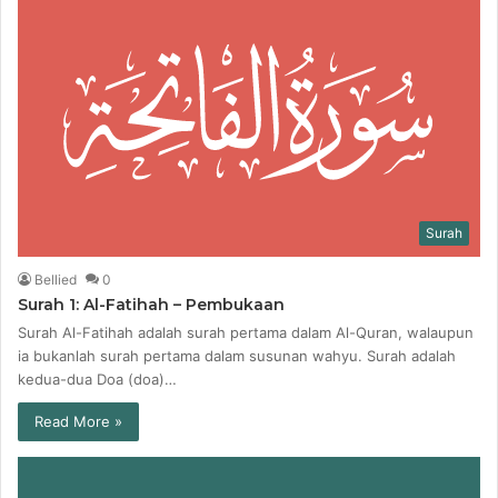
t
e
Surah
Bellied
0
Surah 1: Al-Fatihah – Pembukaan
Surah Al-Fatihah adalah surah pertama dalam Al-Quran, walaupun
ia bukanlah surah pertama dalam susunan wahyu. Surah adalah
kedua-dua Doa (doa)…
Read More »