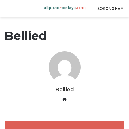
Menu
SOKONG KAMI
Bellied
Bellied
W
e
b
s
i