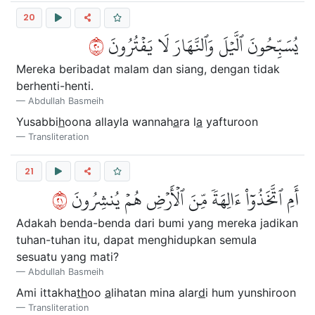
20
٠٢
يُسَبِّحُونَ ٱلَّيۡلَ وَٱلنَّهَارَ لَا يَفۡتُرُونَ
Mereka beribadat malam dan siang, dengan tidak
berhenti-henti.
Abdullah Basmeih
Yusabbi
h
oona allayla wannah
a
ra l
a
yafturoon
Transliteration
21
١٢
أَمِ ٱتَّخَذُوٓاْ ءَالِهَةٗ مِّنَ ٱلۡأَرۡضِ هُمۡ يُنشِرُونَ
Adakah benda-benda dari bumi yang mereka jadikan
tuhan-tuhan itu, dapat menghidupkan semula
sesuatu yang mati?
Abdullah Basmeih
Ami ittakha
th
oo
a
lihatan mina alar
d
i hum yunshiroon
Transliteration