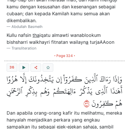
kamu dengan kesusahan dan kesenangan sebagai
cubaan; dan kepada Kamilah kamu semua akan
dikembalikan.
Abdullah Basmeih
Kullu nafsin
tha
iqatu almawti wanablookum
bishsharri walkhayri fitnatan wailayn
a
turjaAAoon
Transliteration
• Page 324 •
36
وَإِذَا رَءَاكَ ٱلَّذِينَ كَفَرُوٓاْ إِن يَتَّخِذُونَكَ إِلَّا هُزُوًا
أَهَٰذَا ٱلَّذِي يَذۡكُرُ ءَالِهَتَكُمۡ وَهُم بِذِكۡرِ ٱلرَّحۡمَٰنِ
٦٣
هُمۡ كَٰفِرُونَ
Dan apabila orang-orang kafir itu melihatmu, mereka
hanyalah menjadikan perkara yang engkau
sampaikan itu sebagai ejek-ejekan sahaja, sambil