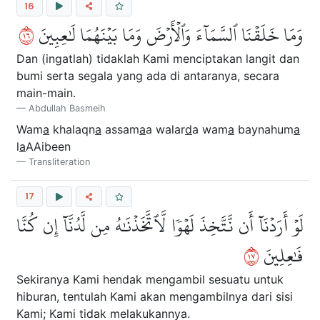
16
٦١
وَمَا خَلَقۡنَا ٱلسَّمَآءَ وَٱلۡأَرۡضَ وَمَا بَيۡنَهُمَا لَٰعِبِينَ
Dan (ingatlah) tidaklah Kami menciptakan langit dan
bumi serta segala yang ada di antaranya, secara
main-main.
Abdullah Basmeih
Wam
a
khalaqn
a
assam
a
a walar
d
a wam
a
baynahum
a
l
a
AAibeen
Transliteration
17
لَوۡ أَرَدۡنَآ أَن نَّتَّخِذَ لَهۡوٗا لَّٱتَّخَذۡنَٰهُ مِن لَّدُنَّآ إِن كُنَّا
٧١
فَٰعِلِينَ
Sekiranya Kami hendak mengambil sesuatu untuk
hiburan, tentulah Kami akan mengambilnya dari sisi
Kami; Kami tidak melakukannya.