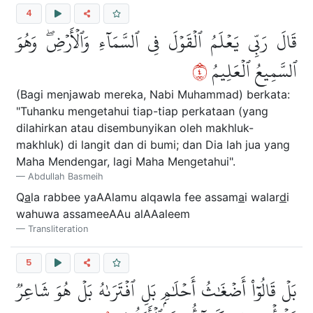
4
قَالَ رَبِّي يَعۡلَمُ ٱلۡقَوۡلَ فِي ٱلسَّمَآءِ وَٱلۡأَرۡضِۖ وَهُوَ
٤
ٱلسَّمِيعُ ٱلۡعَلِيمُ
(Bagi menjawab mereka, Nabi Muhammad) berkata:
"Tuhanku mengetahui tiap-tiap perkataan (yang
dilahirkan atau disembunyikan oleh makhluk-
makhluk) di langit dan di bumi; dan Dia lah jua yang
Maha Mendengar, lagi Maha Mengetahui".
Abdullah Basmeih
Q
a
la rabbee yaAAlamu alqawla fee assam
a
i walar
d
i
wahuwa assameeAAu alAAaleem
Transliteration
5
بَلۡ قَالُوٓاْ أَضۡغَٰثُ أَحۡلَٰمِۭ بَلِ ٱفۡتَرَىٰهُ بَلۡ هُوَ شَاعِرٞ