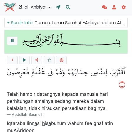
21. al-Anbiya’
Surah Info:
Tema utama Surah Al-Anbiya' dalam Al-Quran adalah Nabi dan Kenabian seperti yang ditunjukkan oleh tajuk surah tersebut. Allah juga menguji para nabi, tetapi mereka sentiasa bertawakkal kepada Allah dan hidup menurut perintah-Nya. Mereka adalah ahli solat dan Allah mendengar doa mereka.
1
ٱقۡتَرَبَ لِلنَّاسِ حِسَابُهُمۡ وَهُمۡ فِي غَفۡلَةٖ مُّعۡرِضُونَ
١
Telah hampir datangnya kepada manusia hari
perhitungan amalnya sedang mereka dalam
kelalaian, tidak hiraukan persediaan baginya.
Abdullah Basmeih
Iqtaraba linn
a
si
h
is
a
buhum wahum fee ghaflatin
muAAri
d
oon