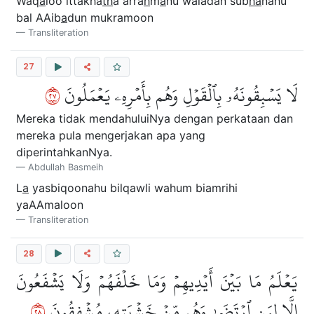
Waq
a
loo ittakha
th
a arra
h
m
a
nu waladan sub
ha
nahu
bal AAib
a
dun mukramoon
Transliteration
27
٧٢
لَا يَسۡبِقُونَهُۥ بِٱلۡقَوۡلِ وَهُم بِأَمۡرِهِۦ يَعۡمَلُونَ
Mereka tidak mendahuluiNya dengan perkataan dan
mereka pula mengerjakan apa yang
diperintahkanNya.
Abdullah Basmeih
L
a
yasbiqoonahu bilqawli wahum biamrihi
yaAAmaloon
Transliteration
28
يَعۡلَمُ مَا بَيۡنَ أَيۡدِيهِمۡ وَمَا خَلۡفَهُمۡ وَلَا يَشۡفَعُونَ
٨٢
إِلَّا لِمَنِ ٱرۡتَضَىٰ وَهُم مِّنۡ خَشۡيَتِهِۦ مُشۡفِقُونَ