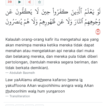
39
لَوۡ يَعۡلَمُ ٱلَّذِينَ كَفَرُواْ حِينَ لَا يَكُفُّونَ عَن
وُجُوهِهِمُ ٱلنَّارَ وَلَا عَن ظُهُورِهِمۡ وَلَا هُمۡ يُنصَرُونَ
٩٣
Kalaulah orang-orang kafir itu mengetahui apa yang
akan menimpa mereka ketika mereka tidak dapat
menahan atau mengelakkan api neraka dari muka
dan belakang mereka, dan mereka pula tidak diberi
pertolongan, (tentulah mereka segera beriman, dan
tidak berkata demikian).
Abdullah Basmeih
Law yaAAlamu alla
th
eena kafaroo
h
eena l
a
yakuffoona AAan wujoohihimu ann
a
ra wal
a
AAan
th
uhoorihim wal
a
hum yun
s
aroon
Transliteration