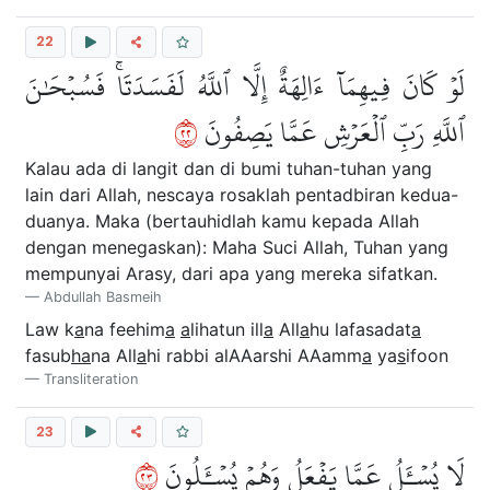
22
لَوۡ كَانَ فِيهِمَآ ءَالِهَةٌ إِلَّا ٱللَّهُ لَفَسَدَتَاۚ فَسُبۡحَٰنَ
٢٢
ٱللَّهِ رَبِّ ٱلۡعَرۡشِ عَمَّا يَصِفُونَ
Kalau ada di langit dan di bumi tuhan-tuhan yang
lain dari Allah, nescaya rosaklah pentadbiran kedua-
duanya. Maka (bertauhidlah kamu kepada Allah
dengan menegaskan): Maha Suci Allah, Tuhan yang
mempunyai Arasy, dari apa yang mereka sifatkan.
Abdullah Basmeih
Law k
a
na feehim
a
a
lihatun ill
a
All
a
hu lafasadat
a
fasub
ha
na All
a
hi rabbi alAAarshi AAamm
a
ya
s
ifoon
Transliteration
23
٣٢
لَا يُسۡـَٔلُ عَمَّا يَفۡعَلُ وَهُمۡ يُسۡـَٔلُونَ