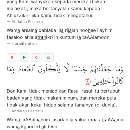
yang Kami wahyukan kepada mereka (bukan
malaikat); maka bertanyalah kamu kepada
AhluzZikri" jika kamu tidak mengetahui.
Abdullah Basmeih
Wam
a
arsaln
a
qablaka ill
a
rij
a
lan noo
h
ee ilayhim
fasaloo ahla a
thth
ikri in kuntum l
a
taAAlamoon
Transliteration
8
وَمَا جَعَلۡنَٰهُمۡ جَسَدٗا لَّا يَأۡكُلُونَ ٱلطَّعَامَ وَمَا
٨
كَانُواْ خَٰلِدِينَ
Dan Kami tidak menjadikan Rasul-rasul itu bertubuh
badan yang tidak makan minum, dan mereka pula
tidak akan kekal hidup selama-lamanya (di dunia).
Abdullah Basmeih
Wam
a
jaAAaln
a
hum jasadan l
a
yakuloona a
tt
aAA
a
ma
wam
a
k
a
noo kh
a
lideen