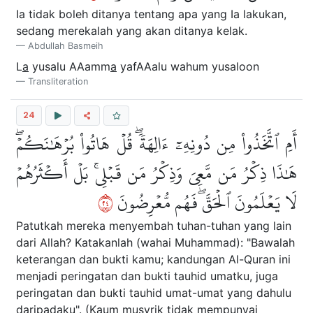
Ia tidak boleh ditanya tentang apa yang Ia lakukan,
sedang merekalah yang akan ditanya kelak.
Abdullah Basmeih
L
a
yusalu AAamm
a
yafAAalu wahum yusaloon
Transliteration
24
أَمِ ٱتَّخَذُواْ مِن دُونِهِۦٓ ءَالِهَةٗۖ قُلۡ هَاتُواْ بُرۡهَٰنَكُمۡۖ
هَٰذَا ذِكۡرُ مَن مَّعِيَ وَذِكۡرُ مَن قَبۡلِيۚ بَلۡ أَكۡثَرُهُمۡ
٤٢
لَا يَعۡلَمُونَ ٱلۡحَقَّۖ فَهُم مُّعۡرِضُونَ
Patutkah mereka menyembah tuhan-tuhan yang lain
dari Allah? Katakanlah (wahai Muhammad): "Bawalah
keterangan dan bukti kamu; kandungan Al-Quran ini
menjadi peringatan dan bukti tauhid umatku, juga
peringatan dan bukti tauhid umat-umat yang dahulu
daripadaku". (Kaum musyrik tidak mempunyai