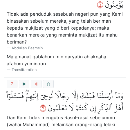
٦
يُؤۡمِنُونَ
Tidak ada penduduk sesebuah negeri pun yang Kami
binasakan sebelum mereka, yang telah beriman
kepada mukjizat yang diberi kepadanya; maka
benarkah mereka yang meminta mukjizat itu mahu
beriman?
Abdullah Basmeih
M
a
a
manat qablahum min qaryatin ahlakn
a
h
a
afahum yuminoon
Transliteration
7
وَمَآ أَرۡسَلۡنَا قَبۡلَكَ إِلَّا رِجَالٗا نُّوحِيٓ إِلَيۡهِمۡۖ فَسۡـَٔلُوٓاْ
٧
أَهۡلَ ٱلذِّكۡرِ إِن كُنتُمۡ لَا تَعۡلَمُونَ
Dan Kami tidak mengutus Rasul-rasul sebelummu
(wahai Muhammad) melainkan orang-orang lelaki