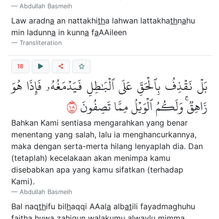
Abdullah Basmeih
Law aradn
a
an nattakhi
th
a lahwan lattakha
th
n
a
hu
min ladunn
a
in kunn
a
f
a
AAileen
Transliteration
18
بَلۡ نَقۡذِفُ بِٱلۡحَقِّ عَلَى ٱلۡبَٰطِلِ فَيَدۡمَغُهُۥ فَإِذَا هُوَ
٨١
زَاهِقٞۚ وَلَكُمُ ٱلۡوَيۡلُ مِمَّا تَصِفُونَ
Bahkan Kami sentiasa mengarahkan yang benar
menentang yang salah, lalu ia menghancurkannya,
maka dengan serta-merta hilang lenyaplah dia. Dan
(tetaplah) kecelakaan akan menimpa kamu
disebabkan apa yang kamu sifatkan (terhadap
Kami).
Abdullah Basmeih
Bal naq
th
ifu bil
h
aqqi AAal
a
alb
at
ili fayadmaghuhu
fai
tha
huwa z
a
hiqun walakumu alwaylu mimm
a