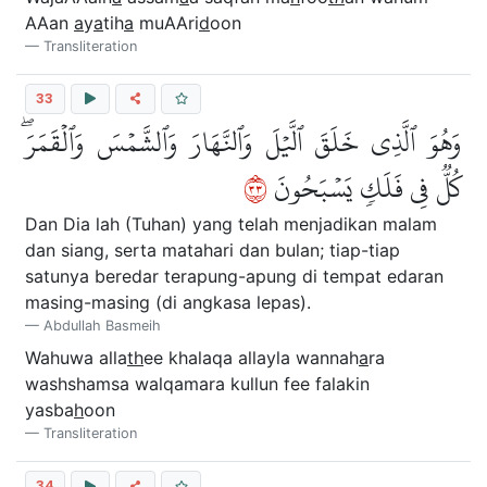
AAan
a
y
a
tih
a
muAAri
d
oon
Transliteration
33
وَهُوَ ٱلَّذِي خَلَقَ ٱلَّيۡلَ وَٱلنَّهَارَ وَٱلشَّمۡسَ وَٱلۡقَمَرَۖ
٣٣
كُلّٞ فِي فَلَكٖ يَسۡبَحُونَ
Dan Dia lah (Tuhan) yang telah menjadikan malam
dan siang, serta matahari dan bulan; tiap-tiap
satunya beredar terapung-apung di tempat edaran
masing-masing (di angkasa lepas).
Abdullah Basmeih
Wahuwa alla
th
ee khalaqa allayla wannah
a
ra
washshamsa walqamara kullun fee falakin
yasba
h
oon
Transliteration
34