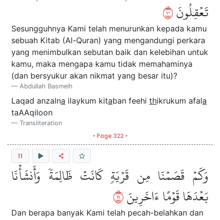
٠١
تَعۡقِلُونَ
Sesungguhnya Kami telah menurunkan kepada kamu
sebuah Kitab (Al-Quran) yang mengandungi perkara
yang menimbulkan sebutan baik dan kelebihan untuk
kamu, maka mengapa kamu tidak memahaminya
(dan bersyukur akan nikmat yang besar itu)?
Abdullah Basmeih
Laqad anzaln
a
ilaykum kit
a
ban feehi
th
ikrukum afal
a
taAAqiloon
Transliteration
• Page 322 •
11
وَكَمۡ قَصَمۡنَا مِن قَرۡيَةٖ كَانَتۡ ظَالِمَةٗ وَأَنشَأۡنَا
١١
بَعۡدَهَا قَوۡمًا ءَاخَرِينَ
Dan berapa banyak Kami telah pecah-belahkan dan