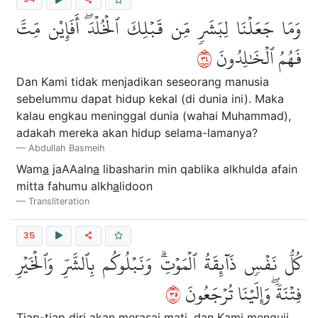
وَمَا جَعَلۡنَا لِبَشَرٖ مِّن قَبۡلِكَ ٱلۡخُلۡدَۖ أَفَإِيْن مِّتَّ
٤٣
فَهُمُ ٱلۡخَٰلِدُونَ
Dan Kami tidak menjadikan seseorang manusia
sebelummu dapat hidup kekal (di dunia ini). Maka
kalau engkau meninggal dunia (wahai Muhammad),
adakah mereka akan hidup selama-lamanya?
Abdullah Basmeih
Wam
a
jaAAaln
a
libasharin min qablika alkhulda afain
mitta fahumu alkh
a
lidoon
Transliteration
35
كُلُّ نَفۡسٖ ذَآئِقَةُ ٱلۡمَوۡتِۗ وَنَبۡلُوكُم بِٱلشَّرِّ وَٱلۡخَيۡرِ
٥٣
فِتۡنَةٗۖ وَإِلَيۡنَا تُرۡجَعُونَ
Tiap-tiap diri akan merasai mati, dan Kami menguji