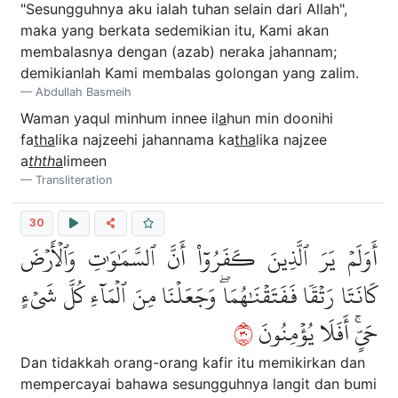
"Sesungguhnya aku ialah tuhan selain dari Allah",
maka yang berkata sedemikian itu, Kami akan
membalasnya dengan (azab) neraka jahannam;
demikianlah Kami membalas golongan yang zalim.
Abdullah Basmeih
Waman yaqul minhum innee il
a
hun min doonihi
fa
tha
lika najzeehi jahannama ka
tha
lika najzee
a
thth
a
limeen
Transliteration
30
أَوَلَمۡ يَرَ ٱلَّذِينَ كَفَرُوٓاْ أَنَّ ٱلسَّمَٰوَٰتِ وَٱلۡأَرۡضَ
كَانَتَا رَتۡقٗا فَفَتَقۡنَٰهُمَاۖ وَجَعَلۡنَا مِنَ ٱلۡمَآءِ كُلَّ شَيۡءٍ
٠٣
حَيٍّۚ أَفَلَا يُؤۡمِنُونَ
Dan tidakkah orang-orang kafir itu memikirkan dan
mempercayai bahawa sesungguhnya langit dan bumi