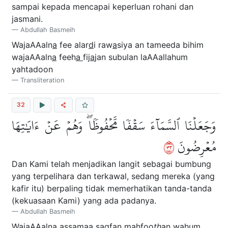
sampai kepada mencapai keperluan rohani dan
jasmani.
Abdullah Basmeih
WajaAAaln
a
fee alar
d
i raw
a
siya an tameeda bihim
wajaAAaln
a
feeh
a
fij
a
jan subulan laAAallahum
yahtadoon
Transliteration
32
وَجَعَلۡنَا ٱلسَّمَآءَ سَقۡفٗا مَّحۡفُوظٗاۖ وَهُمۡ عَنۡ ءَايَٰتِهَا
٢٣
مُعۡرِضُونَ
Dan Kami telah menjadikan langit sebagai bumbung
yang terpelihara dan terkawal, sedang mereka (yang
kafir itu) berpaling tidak memerhatikan tanda-tanda
(kekuasaan Kami) yang ada padanya.
Abdullah Basmeih
WajaAAaln
a
assam
a
a saqfan ma
h
foo
th
an wahum