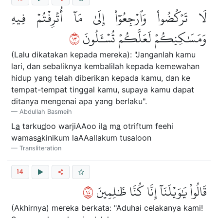
لَا تَرۡكُضُواْ وَٱرۡجِعُوٓاْ إِلَىٰ مَآ أُتۡرِفۡتُمۡ فِيهِ
٣١
وَمَسَٰكِنِكُمۡ لَعَلَّكُمۡ تُسۡـَٔلُونَ
(Lalu dikatakan kepada mereka): "Janganlah kamu
lari, dan sebaliknya kembalilah kepada kemewahan
hidup yang telah diberikan kepada kamu, dan ke
tempat-tempat tinggal kamu, supaya kamu dapat
ditanya mengenai apa yang berlaku".
Abdullah Basmeih
L
a
tarku
d
oo warjiAAoo il
a
m
a
otriftum feehi
wamas
a
kinikum laAAallakum tusaloon
Transliteration
14
٤١
قَالُواْ يَٰوَيۡلَنَآ إِنَّا كُنَّا ظَٰلِمِينَ
(Akhirnya) mereka berkata: "Aduhai celakanya kami!