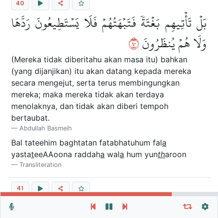
40
بَلۡ تَأۡتِيهِم بَغۡتَةٗ فَتَبۡهَتُهُمۡ فَلَا يَسۡتَطِيعُونَ رَدَّهَا
٠٤
وَلَا هُمۡ يُنظَرُونَ
(Mereka tidak diberitahu akan masa itu) bahkan
(yang dijanjikan) itu akan datang kepada mereka
secara mengejut, serta terus membingungkan
mereka; maka mereka tidak akan terdaya
menolaknya, dan tidak akan diberi tempoh
bertaubat.
Abdullah Basmeih
Bal tateehim baghtatan fatabhatuhum fal
a
yasta
t
eeAAoona raddah
a
wal
a
hum yun
th
aroon
Transliteration
41
Repeat vers, verses or surah
General Settings
وَلَقَدِ ٱسۡتُهۡزِئَ بِرُسُلٖ مِّن قَبۡلِكَ فَحَاقَ بِٱلَّذِينَ
Autoplay
Repeat