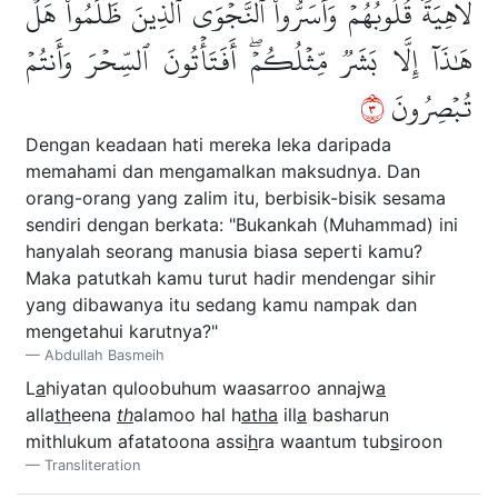
لَاهِيَةٗ قُلُوبُهُمۡۗ وَأَسَرُّواْ ٱلنَّجۡوَى ٱلَّذِينَ ظَلَمُواْ هَلۡ
هَٰذَآ إِلَّا بَشَرٞ مِّثۡلُكُمۡۖ أَفَتَأۡتُونَ ٱلسِّحۡرَ وَأَنتُمۡ
٣
تُبۡصِرُونَ
Dengan keadaan hati mereka leka daripada
memahami dan mengamalkan maksudnya. Dan
orang-orang yang zalim itu, berbisik-bisik sesama
sendiri dengan berkata: "Bukankah (Muhammad) ini
hanyalah seorang manusia biasa seperti kamu?
Maka patutkah kamu turut hadir mendengar sihir
yang dibawanya itu sedang kamu nampak dan
mengetahui karutnya?"
Abdullah Basmeih
L
a
hiyatan quloobuhum waasarroo annajw
a
alla
th
eena
th
alamoo hal h
atha
ill
a
basharun
mithlukum afatatoona assi
h
ra waantum tub
s
iroon
Transliteration