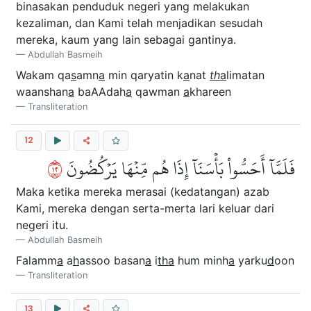
binasakan penduduk negeri yang melakukan
kezaliman, dan Kami telah menjadikan sesudah
mereka, kaum yang lain sebagai gantinya.
Abdullah Basmeih
Wakam qa
s
amn
a
min qaryatin k
a
nat
th
a
limatan
waanshan
a
baAAdah
a
qawman
a
khareen
Transliteration
12
٢١
فَلَمَّآ أَحَسُّواْ بَأۡسَنَآ إِذَا هُم مِّنۡهَا يَرۡكُضُونَ
Maka ketika mereka merasai (kedatangan) azab
Kami, mereka dengan serta-merta lari keluar dari
negeri itu.
Abdullah Basmeih
Falamm
a
a
h
assoo basan
a
i
tha
hum minh
a
yarku
d
oon
Transliteration
13