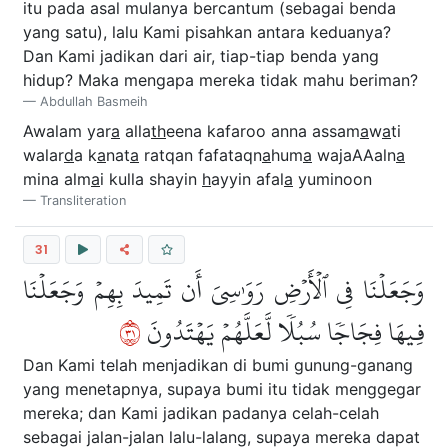
itu pada asal mulanya bercantum (sebagai benda
yang satu), lalu Kami pisahkan antara keduanya?
Dan Kami jadikan dari air, tiap-tiap benda yang
hidup? Maka mengapa mereka tidak mahu beriman?
Abdullah Basmeih
Awalam yar
a
alla
th
eena kafaroo anna assam
a
w
a
ti
walar
d
a k
a
nat
a
ratqan fafataqn
a
hum
a
wajaAAaln
a
mina alm
a
i kulla shayin
h
ayyin afal
a
yuminoon
Transliteration
31
وَجَعَلۡنَا فِي ٱلۡأَرۡضِ رَوَٰسِيَ أَن تَمِيدَ بِهِمۡ وَجَعَلۡنَا
١٣
فِيهَا فِجَاجٗا سُبُلٗا لَّعَلَّهُمۡ يَهۡتَدُونَ
Dan Kami telah menjadikan di bumi gunung-ganang
yang menetapnya, supaya bumi itu tidak menggegar
mereka; dan Kami jadikan padanya celah-celah
sebagai jalan-jalan lalu-lalang, supaya mereka dapat