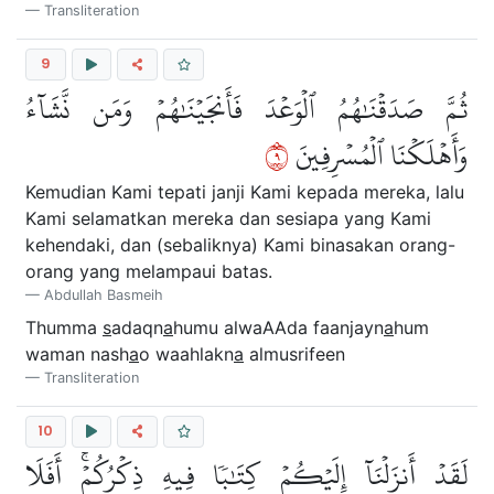
Transliteration
9
ثُمَّ صَدَقۡنَٰهُمُ ٱلۡوَعۡدَ فَأَنجَيۡنَٰهُمۡ وَمَن نَّشَآءُ
٩
وَأَهۡلَكۡنَا ٱلۡمُسۡرِفِينَ
Kemudian Kami tepati janji Kami kepada mereka, lalu
Kami selamatkan mereka dan sesiapa yang Kami
kehendaki, dan (sebaliknya) Kami binasakan orang-
orang yang melampaui batas.
Abdullah Basmeih
Thumma
s
adaqn
a
humu alwaAAda faanjayn
a
hum
waman nash
a
o waahlakn
a
almusrifeen
Transliteration
10
لَقَدۡ أَنزَلۡنَآ إِلَيۡكُمۡ كِتَٰبٗا فِيهِ ذِكۡرُكُمۡۚ أَفَلَا