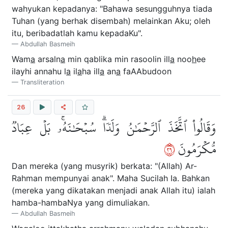
wahyukan kepadanya: "Bahawa sesungguhnya tiada
Tuhan (yang berhak disembah) melainkan Aku; oleh
itu, beribadatlah kamu kepadaKu".
Abdullah Basmeih
Wam
a
arsaln
a
min qablika min rasoolin ill
a
noo
h
ee
ilayhi annahu l
a
il
a
ha ill
a
an
a
faAAbudoon
Transliteration
26
وَقَالُواْ ٱتَّخَذَ ٱلرَّحۡمَٰنُ وَلَدٗاۗ سُبۡحَٰنَهُۥۚ بَلۡ عِبَادٞ
٦٢
مُّكۡرَمُونَ
Dan mereka (yang musyrik) berkata: "(Allah) Ar-
Rahman mempunyai anak". Maha Sucilah Ia. Bahkan
(mereka yang dikatakan menjadi anak Allah itu) ialah
hamba-hambaNya yang dimuliakan.
Abdullah Basmeih