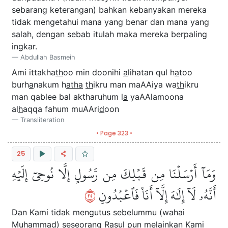
sebarang keterangan) bahkan kebanyakan mereka
tidak mengetahui mana yang benar dan mana yang
salah, dengan sebab itulah maka mereka berpaling
ingkar.
Abdullah Basmeih
Ami ittakha
th
oo min doonihi
a
lihatan qul h
a
too
burh
a
nakum h
atha
th
ikru man maAAiya wa
th
ikru
man qablee bal aktharuhum l
a
yaAAlamoona
al
h
aqqa fahum muAAri
d
oon
Transliteration
• Page 323 •
25
وَمَآ أَرۡسَلۡنَا مِن قَبۡلِكَ مِن رَّسُولٍ إِلَّا نُوحِيٓ إِلَيۡهِ
٥٢
أَنَّهُۥ لَآ إِلَٰهَ إِلَّآ أَنَا۠ فَٱعۡبُدُونِ
Dan Kami tidak mengutus sebelummu (wahai
Muhammad) seseorang Rasul pun melainkan Kami