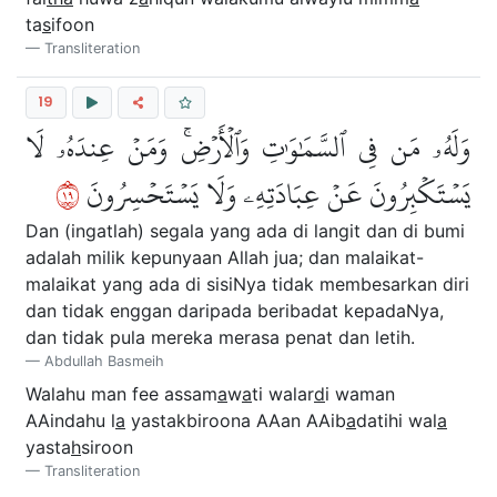
ta
s
ifoon
Transliteration
19
وَلَهُۥ مَن فِي ٱلسَّمَٰوَٰتِ وَٱلۡأَرۡضِۚ وَمَنۡ عِندَهُۥ لَا
٩١
يَسۡتَكۡبِرُونَ عَنۡ عِبَادَتِهِۦ وَلَا يَسۡتَحۡسِرُونَ
Dan (ingatlah) segala yang ada di langit dan di bumi
adalah milik kepunyaan Allah jua; dan malaikat-
malaikat yang ada di sisiNya tidak membesarkan diri
dan tidak enggan daripada beribadat kepadaNya,
dan tidak pula mereka merasa penat dan letih.
Abdullah Basmeih
Walahu man fee assam
a
w
a
ti walar
d
i waman
AAindahu l
a
yastakbiroona AAan AAib
a
datihi wal
a
yasta
h
siroon
Transliteration