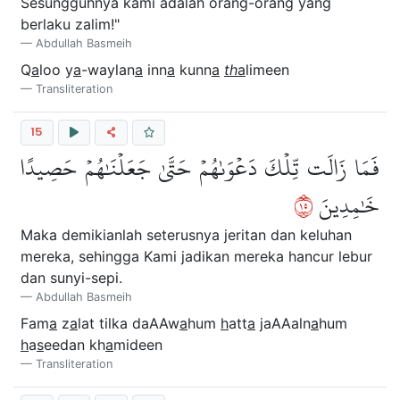
Sesungguhnya kami adalah orang-orang yang
berlaku zalim!"
Abdullah Basmeih
Q
a
loo y
a
-waylan
a
inn
a
kunn
a
th
a
limeen
Transliteration
15
فَمَا زَالَت تِّلۡكَ دَعۡوَىٰهُمۡ حَتَّىٰ جَعَلۡنَٰهُمۡ حَصِيدًا
٥١
خَٰمِدِينَ
Maka demikianlah seterusnya jeritan dan keluhan
mereka, sehingga Kami jadikan mereka hancur lebur
dan sunyi-sepi.
Abdullah Basmeih
Fam
a
z
a
lat tilka daAAw
a
hum
h
att
a
jaAAaln
a
hum
h
a
s
eedan kh
a
mideen
Transliteration