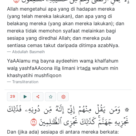
Allah mengetahui apa yang di hadapan mereka
(yang telah mereka lakukan), dan apa yang di
belakang mereka (yang akan mereka lakukan); dan
mereka tidak memohon syafaat melainkan bagi
sesiapa yang diredhai Allah; dan mereka pula
sentiasa cemas takut daripada ditimpa azabNya.
Abdullah Basmeih
YaAAlamu m
a
bayna aydeehim wam
a
khalfahum
wal
a
yashfaAAoona ill
a
limani irta
da
wahum min
khashyatihi mushfiqoon
Transliteration
29
۞ وَمَن يَقُلۡ مِنۡهُمۡ إِنِّيٓ إِلَٰهٞ مِّن دُونِهِۦ فَذَٰلِكَ
٩٢
نَجۡزِيهِ جَهَنَّمَۚ كَذَٰلِكَ نَجۡزِي ٱلظَّٰلِمِينَ
Dan (jika ada) sesiapa di antara mereka berkata: