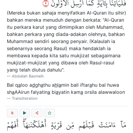
٥
فَلۡيَأۡتِنَا بِـَٔايَةٖ كَمَآ أُرۡسِلَ ٱلۡأَوَّلُونَ
(Mereka bukan sahaja menyifatkan Al-Quran itu sihir)
bahkan mereka menuduh dengan berkata: "Al-Quran
itu perkara karut yang dimimpikan oleh Muhammad,
bahkan perkara yang diada-adakan olehnya, bahkan
Muhammad sendiri seorang penyair. (Kalaulah ia
sebenarnya seorang Rasul) maka hendaklah ia
membawa kepada kita satu mukjizat sebagaimana
mukjizat-mukjizat yang dibawa oleh Rasul-rasul
yang telah diutus dahulu".
Abdullah Basmeih
Bal q
a
loo a
d
gh
a
thu a
h
l
a
min bali iftar
a
hu bal huwa
sh
a
AAirun falyatin
a
bi
a
yatin kam
a
orsila alawwaloon
Transliteration
6
مَآ ءَامَنَتۡ قَبۡلَهُم مِّن قَرۡيَةٍ أَهۡلَكۡنَٰهَآۖ أَفَهُمۡ