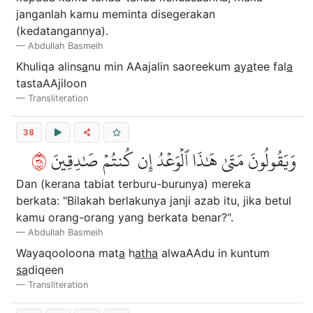
janganlah kamu meminta disegerakan
(kedatangannya).
Abdullah Basmeih
Khuliqa alins
a
nu min AAajalin saoreekum
a
y
a
tee fal
a
tastaAAjiloon
Transliteration
38
٨٣
وَيَقُولُونَ مَتَىٰ هَٰذَا ٱلۡوَعۡدُ إِن كُنتُمۡ صَٰدِقِينَ
Dan (kerana tabiat terburu-burunya) mereka
berkata: "Bilakah berlakunya janji azab itu, jika betul
kamu orang-orang yang berkata benar?".
Abdullah Basmeih
Wayaqooloona mat
a
h
atha
alwaAAdu in kuntum
sa
diqeen
Transliteration