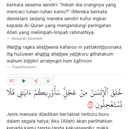
berkata sesama sendiri: "Inikah dia orangnya yang
mencaci tuhan-tuhan kamu?" (Mereka berkata
demikian) sedang mereka sendiri kufur ingkar
kepada Al-Quran yang mengandungi peringatan
Allah yang melimpah-limpah rahmatNya.
Abdullah Basmeih
Wai
tha
ra
a
ka alla
th
eena kafaroo in yattakhi
th
oonaka
ill
a
huzuwan ah
atha
alla
th
ee ya
th
kuru
a
lihatakum
wahum bi
th
ikri arra
h
m
a
ni hum k
a
firoon
Transliteration
37
خُلِقَ ٱلۡإِنسَٰنُ مِنۡ عَجَلٖۚ سَأُوْرِيكُمۡ ءَايَٰتِي فَلَا
٧٣
تَسۡتَعۡجِلُونِ
Jenis manusia dijadikan bertabiat terburu-buru
dalam segala halya; Aku (Allah) akan perlihatkan
kepada kamu tanda-tanda kekuasaanKu; maka