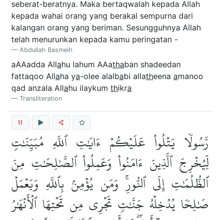
seberat-beratnya. Maka bertaqwalah kepada Allah
kepada wahai orang yang berakal sempurna dari
kalangan orang yang beriman. Sesungguhnya Allah
telah menurunkan kepada kamu peringatan -
Abdullah Basmeih
aAAadda All
a
hu lahum AAa
tha
ban shadeedan
fattaqoo All
a
ha y
a
-olee alalb
a
bi alla
th
eena
a
manoo
qad anzala All
a
hu ilaykum
th
ikr
a
Transliteration
11
رَّسُولٗا يَتۡلُواْ عَلَيۡكُمۡ ءَايَٰتِ ٱللَّهِ مُبَيِّنَٰتٖ
لِّيُخۡرِجَ ٱلَّذِينَ ءَامَنُواْ وَعَمِلُواْ ٱلصَّٰلِحَٰتِ مِنَ
ٱلظُّلُمَٰتِ إِلَى ٱلنُّورِۚ وَمَن يُؤۡمِنۢ بِٱللَّهِ وَيَعۡمَلۡ
صَٰلِحٗا يُدۡخِلۡهُ جَنَّٰتٖ تَجۡرِي مِن تَحۡتِهَا ٱلۡأَنۡهَٰرُ