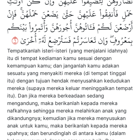
تُضَآرُّوهُنَّ لِتُضَيِّقُواْ عَلَيۡهِنَّۚ وَإِن كُنَّ أُوْلَٰتِ
حَمۡلٖ فَأَنفِقُواْ عَلَيۡهِنَّ حَتَّىٰ يَضَعۡنَ حَمۡلَهُنَّۚ فَإِنۡ
أَرۡضَعۡنَ لَكُمۡ فَـَٔاتُوهُنَّ أُجُورَهُنَّ وَأۡتَمِرُواْ بَيۡنَكُم
٦
بِمَعۡرُوفٖۖ وَإِن تَعَاسَرۡتُمۡ فَسَتُرۡضِعُ لَهُۥٓ أُخۡرَىٰ
Tempatkanlah isteri-isteri (yang menjalani idahnya)
itu di tempat kediaman kamu sesuai dengan
kemampuan kamu; dan janganlah kamu adakan
sesuatu yang menyakiti mereka (di tempat tinggal
itu) dengan tujuan hendak menyusahkan kedudukan
mereka (supaya mereka keluar meninggalkan tempat
itu). Dan jika mereka berkeadaan sedang
mengandung, maka berikanlah kepada mereka
nafkahnya sehingga mereka melahirkan anak yang
dikandungnya; kemudian jika mereka menyusukan
anak untuk kamu, maka berikanlah kepada mereka
upahnya; dan berundinglah di antara kamu (dalam