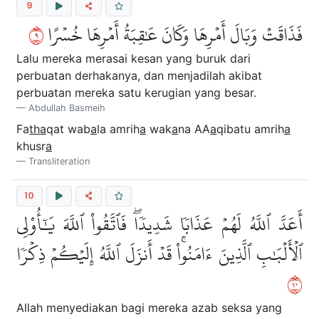
9
٩
فَذَاقَتۡ وَبَالَ أَمۡرِهَا وَكَانَ عَٰقِبَةُ أَمۡرِهَا خُسۡرًا
Lalu mereka merasai kesan yang buruk dari
perbuatan derhakanya, dan menjadilah akibat
perbuatan mereka satu kerugian yang besar.
Abdullah Basmeih
Fa
tha
qat wab
a
la amrih
a
wak
a
na AA
a
qibatu amrih
a
khusr
a
Transliteration
10
أَعَدَّ ٱللَّهُ لَهُمۡ عَذَابٗا شَدِيدٗاۖ فَٱتَّقُواْ ٱللَّهَ يَٰٓأُوْلِي
ٱلۡأَلۡبَٰبِ ٱلَّذِينَ ءَامَنُواْۚ قَدۡ أَنزَلَ ٱللَّهُ إِلَيۡكُمۡ ذِكۡرٗا
٠١
Allah menyediakan bagi mereka azab seksa yang