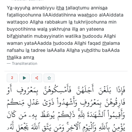
Y
a
-ayyuh
a
annabiyyu i
tha
t
allaqtumu annis
a
a
fa
t
alliqoohunna liAAiddatihinna waa
hs
oo alAAiddata
wattaqoo All
a
ha rabbakum l
a
tukhrijoohunna min
buyootihinna wal
a
yakhrujna ill
a
an yateena
bif
ah
ishatin mubayyinatin watilka
h
udoodu All
a
hi
waman yataAAadda
h
udooda All
a
hi faqad
th
alama
nafsahu l
a
tadree laAAalla All
a
ha yu
h
dithu baAAda
tha
lika amr
a
Transliteration
2
فَإِذَا بَلَغۡنَ أَجَلَهُنَّ فَأَمۡسِكُوهُنَّ بِمَعۡرُوفٍ أَوۡ
فَارِقُوهُنَّ بِمَعۡرُوفٖ وَأَشۡهِدُواْ ذَوَيۡ عَدۡلٖ مِّنكُمۡ
وَأَقِيمُواْ ٱلشَّهَٰدَةَ لِلَّهِۚ ذَٰلِكُمۡ يُوعَظُ بِهِۦ مَن كَانَ
يُؤۡمِنُ بِٱللَّهِ وَٱلۡيَوۡمِ ٱلۡأٓخِرِۚ وَمَن يَتَّقِ ٱللَّهَ يَجۡعَل لَّهُۥ