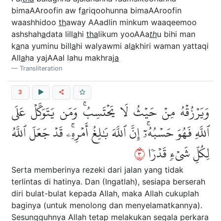
bimaAAroofin aw f
a
riqoohunna bimaAAroofin
waashhidoo
th
away AAadlin minkum waaqeemoo
ashshah
a
data lill
a
hi
tha
likum yooAAa
th
u bihi man
k
a
na yuminu bill
a
hi walyawmi al
a
khiri waman yattaqi
All
a
ha yajAAal lahu makhraj
a
Transliteration
3
وَيَرۡزُقۡهُ مِنۡ حَيۡثُ لَا يَحۡتَسِبُۚ وَمَن يَتَوَكَّلۡ عَلَى
ٱللَّهِ فَهُوَ حَسۡبُهُۥٓۚ إِنَّ ٱللَّهَ بَٰلِغُ أَمۡرِهِۦۚ قَدۡ جَعَلَ ٱللَّهُ
٣
لِكُلِّ شَيۡءٖ قَدۡرٗا
Serta memberinya rezeki dari jalan yang tidak
terlintas di hatinya. Dan (Ingatlah), sesiapa berserah
diri bulat-bulat kepada Allah, maka Allah cukuplah
baginya (untuk menolong dan menyelamatkannya).
Sesungguhnya Allah tetap melakukan segala perkara