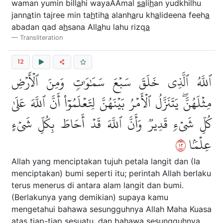
waman yumin bill
a
hi wayaAAmal
sa
li
h
an yudkhilhu
jann
a
tin tajree min ta
h
tih
a
alanh
a
ru kh
a
lideena feeh
a
abadan qad a
h
sana All
a
hu lahu rizq
a
Transliteration
12
ٱللَّهُ ٱلَّذِي خَلَقَ سَبۡعَ سَمَٰوَٰتٖ وَمِنَ ٱلۡأَرۡضِ
مِثۡلَهُنَّۖ يَتَنَزَّلُ ٱلۡأَمۡرُ بَيۡنَهُنَّ لِتَعۡلَمُوٓاْ أَنَّ ٱللَّهَ عَلَىٰ
كُلِّ شَيۡءٖ قَدِيرٞ وَأَنَّ ٱللَّهَ قَدۡ أَحَاطَ بِكُلِّ شَيۡءٍ
٢١
عِلۡمَۢا
Allah yang menciptakan tujuh petala langit dan (Ia
menciptakan) bumi seperti itu; perintah Allah berlaku
terus menerus di antara alam langit dan bumi.
(Berlakunya yang demikian) supaya kamu
mengetahui bahawa sesungguhnya Allah Maha Kuasa
atas tiap-tiap sesuatu, dan bahawa sesungguhnya