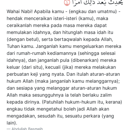
١
يُحۡدِثُ بَعۡدَ ذَٰلِكَ أَمۡرٗا
Wahai Nabi! Apabila kamu - (engkau dan umatmu) -
hendak menceraikan isteri-isteri (kamu), maka
ceraikanlah mereka pada masa mereka dapat
memulakan idahnya, dan hitunglah masa idah itu
(dengan betul), serta bertaqwalah kepada Allah,
Tuhan kamu. Janganlah kamu mengeluarkan mereka
dari rumah-rumah kediamannya (sehingga selesai
idahnya), dan janganlah pula (dibenarkan) mereka
keluar (dari situ), kecuali (jika) mereka melakukan
perbuatan keji yang nyata. Dan itulah aturan-aturan
hukum Allah (maka janganlah kamu melanggarnya);
dan sesiapa yang melanggar aturan-aturan hukum
Allah maka sesungguhnya ia telah berlaku zalim
kepada dirinya. (Patuhilah hukum-hukum itu, kerana)
engkau tidak mengetahui boleh jadi Allah akan
mengadakan, sesudah itu, sesuatu perkara (yang
lain).
Abdullah Basmeih