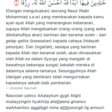
١١
خَٰلِدِينَ فِيهَآ أَبَدٗاۖ قَدۡ أَحۡسَنَ ٱللَّهُ لَهُۥ رِزۡقًا
(Dengan mengutuskan) seorang Rasul (Nabi
Muhammad s.a.w) yang membacakan kepada kamu
ayat-ayat Allah yang menerangkan kebenaran,
supaya Allah mengeluarkan orang-orang (yang sedia
diketahuiNya akan) beriman dan beramal soleh - dari
gelap-gelita (kesesatan) kepada cahaya (hidayah
petunjuk). Dan (ingatlah), sesiapa yang beriman
kepada Allah dan beramal soleh, akan dimasukkan
oleh Allah ke dalam Syurga yang mengalir di
bawahnya beberapa sungai; kekalah mereka di
dalamnya selama-lamanya. Sesungguhnya Allah
(dengan yang demikian) telah mengurniakan
kepadanya sebaik-baik pemberian.
Abdullah Basmeih
Rasoolan yatloo AAalaykum
a
y
a
ti All
a
hi
mubayyin
a
tin liyukhrija alla
th
eena
a
manoo
waAAamiloo a
ssa
li
ha
ti mina a
thth
ulum
a
ti il
a
annoori