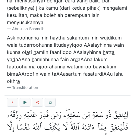
hal menyusunya) dengan cara yang baik. Dan
(sebaliknya) jika kamu (dari kedua pihak) mengalami
kesulitan, maka bolehlah perempuan lain
menyusukannya.
Abdullah Basmeih
Askinoohunna min
h
aythu sakantum min wujdikum
wal
a
tu
da
rroohunna litu
d
ayyiqoo AAalayhinna wain
kunna ol
a
ti
h
amlin faanfiqoo AAalayhinna
h
att
a
ya
d
aAAna
h
amlahunna fain ar
d
aAAna lakum
fa
a
toohunna ojoorahunna watamiroo baynakum
bimaAAroofin wain taAA
a
sartum fasatur
d
iAAu lahu
okhr
a
Transliteration
7
لِيُنفِقۡ ذُو سَعَةٖ مِّن سَعَتِهِۦۖ وَمَن قُدِرَ عَلَيۡهِ رِزۡقُهُۥ
فَلۡيُنفِقۡ مِمَّآ ءَاتَىٰهُ ٱللَّهُۚ لَا يُكَلِّفُ ٱللَّهُ نَفۡسًا إِلَّا