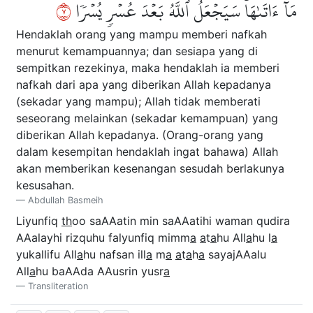
٧
مَآ ءَاتَىٰهَاۚ سَيَجۡعَلُ ٱللَّهُ بَعۡدَ عُسۡرٖ يُسۡرٗا
Hendaklah orang yang mampu memberi nafkah
menurut kemampuannya; dan sesiapa yang di
sempitkan rezekinya, maka hendaklah ia memberi
nafkah dari apa yang diberikan Allah kepadanya
(sekadar yang mampu); Allah tidak memberati
seseorang melainkan (sekadar kemampuan) yang
diberikan Allah kepadanya. (Orang-orang yang
dalam kesempitan hendaklah ingat bahawa) Allah
akan memberikan kesenangan sesudah berlakunya
kesusahan.
Abdullah Basmeih
Liyunfiq
th
oo saAAatin min saAAatihi waman qudira
AAalayhi rizquhu falyunfiq mimm
a
a
t
a
hu All
a
hu l
a
yukallifu All
a
hu nafsan ill
a
m
a
a
t
a
h
a
sayajAAalu
All
a
hu baAAda AAusrin yusr
a
Transliteration