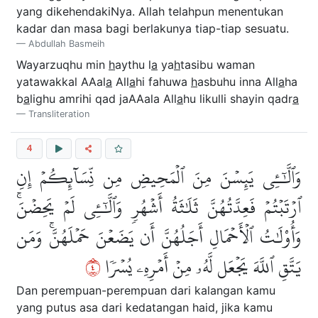
yang dikehendakiNya. Allah telahpun menentukan
kadar dan masa bagi berlakunya tiap-tiap sesuatu.
Abdullah Basmeih
Wayarzuqhu min
h
aythu l
a
ya
h
tasibu waman
yatawakkal AAal
a
All
a
hi fahuwa
h
asbuhu inna All
a
ha
b
a
lighu amrihi qad jaAAala All
a
hu likulli shayin qadr
a
Transliteration
4
وَٱلَّٰٓـِٔي يَئِسۡنَ مِنَ ٱلۡمَحِيضِ مِن نِّسَآئِكُمۡ إِنِ
ٱرۡتَبۡتُمۡ فَعِدَّتُهُنَّ ثَلَٰثَةُ أَشۡهُرٖ وَٱلَّٰٓـِٔي لَمۡ يَحِضۡنَۚ
وَأُوْلَٰتُ ٱلۡأَحۡمَالِ أَجَلُهُنَّ أَن يَضَعۡنَ حَمۡلَهُنَّۚ وَمَن
٤
يَتَّقِ ٱللَّهَ يَجۡعَل لَّهُۥ مِنۡ أَمۡرِهِۦ يُسۡرٗا
Dan perempuan-perempuan dari kalangan kamu
yang putus asa dari kedatangan haid, jika kamu