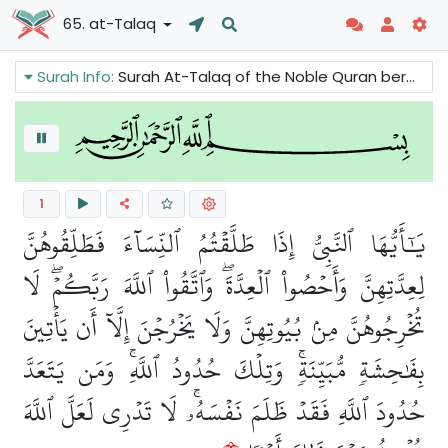
65. at-Talaq
Surah Info:
Surah At-Talaq of the Noble Quran bercakap tentang peraturan keluarga. Ia memberitahu kita bahawa pasangan harus mematuhi peraturan Allah sama ada mereka berselisih faham antara satu sama lain atau mereka saling mencintai.
1
يَٰٓأَيُّهَا ٱلنَّبِيُّ إِذَا طَلَّقۡتُمُ ٱلنِّسَآءَ فَطَلِّقُوهُنَّ
لِعِدَّتِهِنَّ وَأَحۡصُواْ ٱلۡعِدَّةَۖ وَٱتَّقُواْ ٱللَّهَ رَبَّكُمۡۖ لَا
تُخۡرِجُوهُنَّ مِنۢ بُيُوتِهِنَّ وَلَا يَخۡرُجۡنَ إِلَّآ أَن يَأۡتِينَ
بِفَٰحِشَةٖ مُّبَيِّنَةٖۚ وَتِلۡكَ حُدُودُ ٱللَّهِۚ وَمَن يَتَعَدَّ
حُدُودَ ٱللَّهِ فَقَدۡ ظَلَمَ نَفۡسَهُۥۚ لَا تَدۡرِي لَعَلَّ ٱللَّهَ