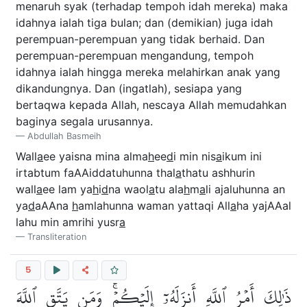
menaruh syak (terhadap tempoh idah mereka) maka
idahnya ialah tiga bulan; dan (demikian) juga idah
perempuan-perempuan yang tidak berhaid. Dan
perempuan-perempuan mengandung, tempoh
idahnya ialah hingga mereka melahirkan anak yang
dikandungnya. Dan (ingatlah), sesiapa yang
bertaqwa kepada Allah, nescaya Allah memudahkan
baginya segala urusannya.
Abdullah Basmeih
Wall
a
ee yaisna mina alma
h
ee
d
i min nis
a
ikum ini
irtabtum faAAiddatuhunna thal
a
thatu ashhurin
wall
a
ee lam ya
h
i
d
na waol
a
tu ala
h
m
a
li ajaluhunna an
ya
d
aAAna
h
amlahunna waman yattaqi All
a
ha yajAAal
lahu min amrihi yusr
a
Transliteration
5
ذَٰلِكَ أَمۡرُ ٱللَّهِ أَنزَلَهُۥٓ إِلَيۡكُمۡۚ وَمَن يَتَّقِ ٱللَّهَ