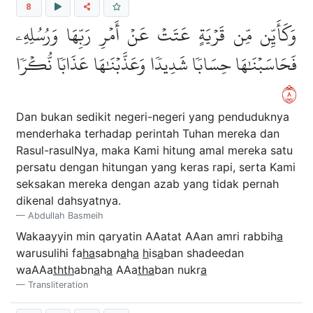
8
وَكَأَيِّن مِّن قَرۡيَةٍ عَتَتۡ عَنۡ أَمۡرِ رَبِّهَا وَرُسُلِهِۦ
فَحَاسَبۡنَٰهَا حِسَابٗا شَدِيدٗا وَعَذَّبۡنَٰهَا عَذَابٗا نُّكۡرٗا
٨
Dan bukan sedikit negeri-negeri yang penduduknya
menderhaka terhadap perintah Tuhan mereka dan
Rasul-rasulNya, maka Kami hitung amal mereka satu
persatu dengan hitungan yang keras rapi, serta Kami
seksakan mereka dengan azab yang tidak pernah
dikenal dahsyatnya.
Abdullah Basmeih
Wakaayyin min qaryatin AAatat AAan amri rabbih
a
warusulihi fa
ha
sabn
a
h
a
h
is
a
ban shadeedan
waAAa
thth
abn
a
h
a
AAa
tha
ban nukr
a
Transliteration