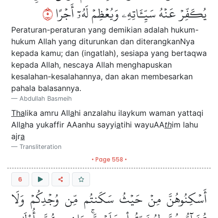
٥
يُكَفِّرۡ عَنۡهُ سَيِّـَٔاتِهِۦ وَيُعۡظِمۡ لَهُۥٓ أَجۡرًا
Peraturan-peraturan yang demikian adalah hukum-
hukum Allah yang diturunkan dan diterangkanNya
kepada kamu; dan (ingatlah), sesiapa yang bertaqwa
kepada Allah, nescaya Allah menghapuskan
kesalahan-kesalahannya, dan akan membesarkan
pahala balasannya.
Abdullah Basmeih
Tha
lika amru All
a
hi anzalahu ilaykum waman yattaqi
All
a
ha yukaffir AAanhu sayyi
a
tihi wayuAA
th
im lahu
ajr
a
Transliteration
• Page 558 •
6
أَسۡكِنُوهُنَّ مِنۡ حَيۡثُ سَكَنتُم مِّن وُجۡدِكُمۡ وَلَا