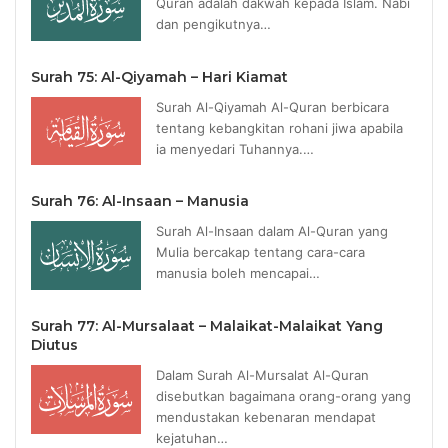
Quran adalah dakwah kepada Islam. Nabi
dan pengikutnya…
Surah 75: Al-Qiyamah – Hari Kiamat
Surah Al-Qiyamah Al-Quran berbicara
tentang kebangkitan rohani jiwa apabila
ia menyedari Tuhannya.…
Surah 76: Al-Insaan – Manusia
Surah Al-Insaan dalam Al-Quran yang
Mulia bercakap tentang cara-cara
manusia boleh mencapai…
Surah 77: Al-Mursalaat – Malaikat-Malaikat Yang
Diutus
Dalam Surah Al-Mursalat Al-Quran
disebutkan bagaimana orang-orang yang
mendustakan kebenaran mendapat
kejatuhan…