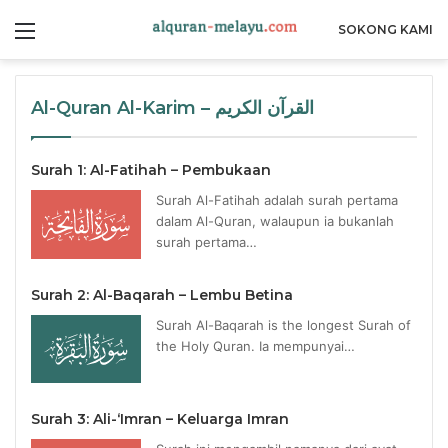
Menu
SOKONG KAMI
Al-Quran Al-Karim – القرآن الكريم
Surah 1: Al-Fatihah – Pembukaan
Surah Al-Fatihah adalah surah pertama
dalam Al-Quran, walaupun ia bukanlah
surah pertama…
Surah 2: Al-Baqarah – Lembu Betina
Surah Al-Baqarah is the longest Surah of
the Holy Quran. Ia mempunyai…
Surah 3: Ali-‘Imran – Keluarga Imran