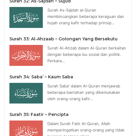
Surah 32: As-Sajdah – Sujud
Surah As-Sajdah al-Quran
membincangkan beberapa keraguan dan
hujah orang kafir terhadap prinsip…
Surah 33: Al-Ahzaab – Golongan Yang Bersekutu
Surah Al-Ahzab dalam Al-Quran berkaitan
dengan beberapa isu sosial dan politik.
Perkara…
Surah 34: Saba’ – Kaum Saba
Surah Saba' dalam Al-Quran menjawab
beberapa bantahan yang dikemukakan
oleh orang-orang kafir…
Surah 35: Faatir – Pencipta
Dalam Surah Fatir Al-Quran, Allah
memperingatkan orang-orang yang tidak