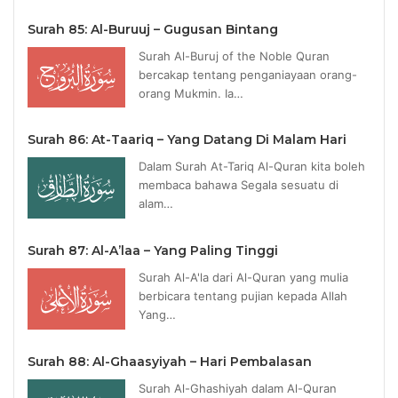
Surah 85: Al-Buruuj – Gugusan Bintang
Surah Al-Buruj of the Noble Quran
bercakap tentang penganiayaan orang-
orang Mukmin. Ia…
Surah 86: At-Taariq – Yang Datang Di Malam Hari
Dalam Surah At-Tariq Al-Quran kita boleh
membaca bahawa Segala sesuatu di
alam…
Surah 87: Al-A’laa – Yang Paling Tinggi
Surah Al-A'la dari Al-Quran yang mulia
berbicara tentang pujian kepada Allah
Yang…
Surah 88: Al-Ghaasyiyah – Hari Pembalasan
Surah Al-Ghashiyah dalam Al-Quran