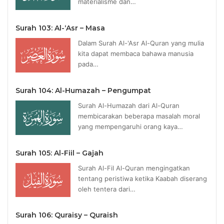
materialisme dan…
Surah 103: Al-‘Asr – Masa
Dalam Surah Al-'Asr Al-Quran yang mulia
kita dapat membaca bahawa manusia
pada…
Surah 104: Al-Humazah – Pengumpat
Surah Al-Humazah dari Al-Quran
membicarakan beberapa masalah moral
yang mempengaruhi orang kaya…
Surah 105: Al-Fiil – Gajah
Surah Al-Fil Al-Quran mengingatkan
tentang peristiwa ketika Kaabah diserang
oleh tentera dari…
Surah 106: Quraisy – Quraish