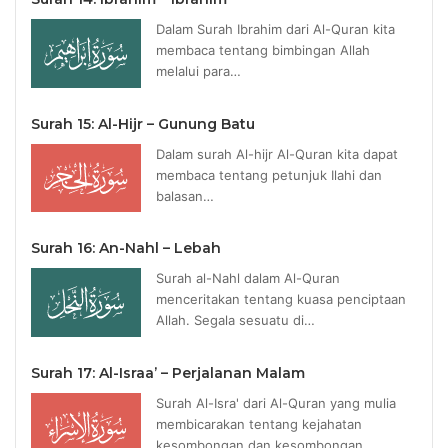
Dalam Surah Ibrahim dari Al-Quran kita
membaca tentang bimbingan Allah
melalui para…
Surah 15: Al-Hijr – Gunung Batu
Dalam surah Al-hijr Al-Quran kita dapat
membaca tentang petunjuk Ilahi dan
balasan…
Surah 16: An-Nahl – Lebah
Surah al-Nahl dalam Al-Quran
menceritakan tentang kuasa penciptaan
Allah. Segala sesuatu di…
Surah 17: Al-Israa’ – Perjalanan Malam
Surah Al-Isra' dari Al-Quran yang mulia
membicarakan tentang kejahatan
kesombongan dan kesombongan.…