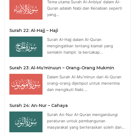
Tema utama Surah Al-Anbiya' dalam Al-
Quran adalah Nabi dan Kenabian seperti
yang…
Surah 22: Al-Hajj – Haji
Surah Al-Hajj dalam Al-Quran
mengingatkan tentang kiamat yang
semakin hampir. Ia bercakap…
Surah 23: Al-Mu’minuun – Orang-Orang Mukmin
Dalam Surah Al-Mu'minun dari Al-Quran
orang-orang dijemput untuk menerima
dan mengikuti Nabi.…
Surah 24: An-Nur – Cahaya
Surah An-Nur Al-Quran mengandungi
peraturan untuk pembangunan
masyarakat yang berteraskan soleh dan…