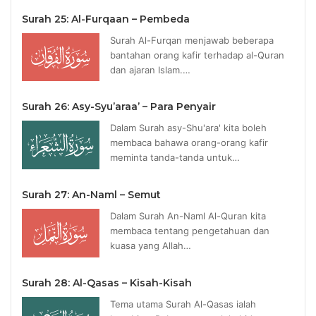
Surah 25: Al-Furqaan – Pembeda
Surah Al-Furqan menjawab beberapa
bantahan orang kafir terhadap al-Quran
dan ajaran Islam.…
Surah 26: Asy-Syu’araa’ – Para Penyair
Dalam Surah asy-Shu'ara' kita boleh
membaca bahawa orang-orang kafir
meminta tanda-tanda untuk…
Surah 27: An-Naml – Semut
Dalam Surah An-Naml Al-Quran kita
membaca tentang pengetahuan dan
kuasa yang Allah…
Surah 28: Al-Qasas – Kisah-Kisah
Tema utama Surah Al-Qasas ialah