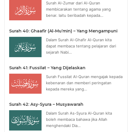
Surah Al-Zumar dari Al-Quran
membicarakan tentang agama yang
benar. Iaitu beribadah kepada…
Surah 40: Ghaafir (Al-Mu’min) – Yang Mengampuni
Dalam Surah Al-Ghafir Al-Quran kita
dapat membaca tentang pelajaran dari
sejarah Nabi…
Surah 41: Fussilat – Yang Dijelaskan
Surah Fussilat Al-Quran mengajak kepada
kebenaran dan memberi peringatan
kepada mereka yang…
Surah 42: Asy-Syura – Musyawarah
Dalam Surah As-Syura Al-Quran kita
boleh membaca bahawa jika Allah
menghendaki Dia…