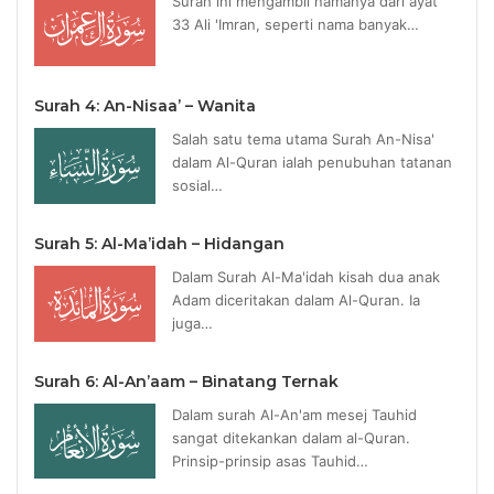
Surah ini mengambil namanya dari ayat
33 Ali 'Imran, seperti nama banyak…
Surah 4: An-Nisaa’ – Wanita
Salah satu tema utama Surah An-Nisa'
dalam Al-Quran ialah penubuhan tatanan
sosial…
Surah 5: Al-Ma’idah – Hidangan
Dalam Surah Al-Ma'idah kisah dua anak
Adam diceritakan dalam Al-Quran. Ia
juga…
Surah 6: Al-An’aam – Binatang Ternak
Dalam surah Al-An'am mesej Tauhid
sangat ditekankan dalam al-Quran.
Prinsip-prinsip asas Tauhid…