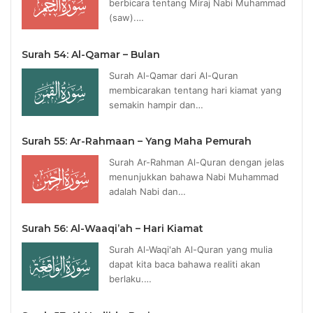
berbicara tentang Miraj Nabi Muhammad
(saw).…
Surah 54: Al-Qamar – Bulan
Surah Al-Qamar dari Al-Quran
membicarakan tentang hari kiamat yang
semakin hampir dan…
Surah 55: Ar-Rahmaan – Yang Maha Pemurah
Surah Ar-Rahman Al-Quran dengan jelas
menunjukkan bahawa Nabi Muhammad
adalah Nabi dan…
Surah 56: Al-Waaqi’ah – Hari Kiamat
Surah Al-Waqi'ah Al-Quran yang mulia
dapat kita baca bahawa realiti akan
berlaku.…