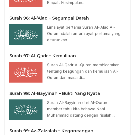
Empat. Kesimpulan…
Surah 96: Al-‘Alaq – Segumpal Darah
Lima ayat pertama Surah Al-'Alaq Al-
Quran adalah antara ayat pertama yang
diturunkan…
Surah 97: Al-Qadr – Kemuliaan
Surah Al-Qadr Al-Quran membicarakan
tentang keagungan dan kemuliaan Al-
Quran dan masa di…
Surah 98: Al-Bayyinah – Bukti Yang Nyata
Surah Al-Bayyinah dari Al-Quran
memberitahu kita bahawa Nabi
Muhammad datang dengan risalah…
Surah 99: Az-Zalzalah – Kegoncangan