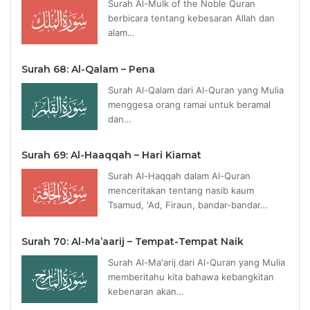
Surah Al-Mulk of the Noble Quran
berbicara tentang kebesaran Allah dan
alam…
Surah 68: Al-Qalam – Pena
Surah Al-Qalam dari Al-Quran yang Mulia
menggesa orang ramai untuk beramal
dan…
Surah 69: Al-Haaqqah – Hari Kiamat
Surah Al-Haqqah dalam Al-Quran
menceritakan tentang nasib kaum
Tsamud, 'Ad, Firaun, bandar-bandar…
Surah 70: Al-Ma’aarij – Tempat-Tempat Naik
Surah Al-Ma'arij dari Al-Quran yang Mulia
memberitahu kita bahawa kebangkitan
kebenaran akan…