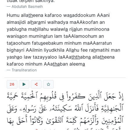
tidak terperi sakitnya.
Abdullah Basmeih
Humu alla
th
eena kafaroo wa
s
addookum AAani
almasjidi al
h
ar
a
mi walhadya maAAkoofan an
yablugha ma
h
illahu walawl
a
rij
a
lun muminoona
wanis
a
on mumin
a
tun lam taAAlamoohum an
ta
t
aoohum fatu
s
eebakum minhum maAAarratun
bighayri AAilmin liyudkhila All
a
hu fee ra
h
matihi man
yash
a
o law tazayyaloo laAAa
thth
abn
a
alla
th
eena
kafaroo minhum AAa
tha
ban aleem
a
Transliteration
26
إِذۡ جَعَلَ ٱلَّذِينَ كَفَرُواْ فِي قُلُوبِهِمُ ٱلۡحَمِيَّةَ حَمِيَّةَ
ٱلۡجَٰهِلِيَّةِ فَأَنزَلَ ٱللَّهُ سَكِينَتَهُۥ عَلَىٰ رَسُولِهِۦ وَعَلَى
ٱلۡمُؤۡمِنِينَ وَأَلۡزَمَهُمۡ كَلِمَةَ ٱلتَّقۡوَىٰ وَكَانُوٓاْ أَحَقَّ بِهَا