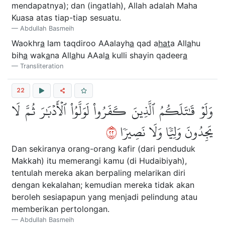
mendapatnya); dan (ingatlah), Allah adalah Maha
Kuasa atas tiap-tiap sesuatu.
Abdullah Basmeih
Waokhr
a
lam taqdiroo AAalayh
a
qad a
hat
a All
a
hu
bih
a
wak
a
na All
a
hu AAal
a
kulli shayin qadeer
a
Transliteration
22
وَلَوۡ قَٰتَلَكُمُ ٱلَّذِينَ كَفَرُواْ لَوَلَّوُاْ ٱلۡأَدۡبَٰرَ ثُمَّ لَا
٢٢
يَجِدُونَ وَلِيّٗا وَلَا نَصِيرٗا
Dan sekiranya orang-orang kafir (dari penduduk
Makkah) itu memerangi kamu (di Hudaibiyah),
tentulah mereka akan berpaling melarikan diri
dengan kekalahan; kemudian mereka tidak akan
beroleh sesiapapun yang menjadi pelindung atau
memberikan pertolongan.
Abdullah Basmeih