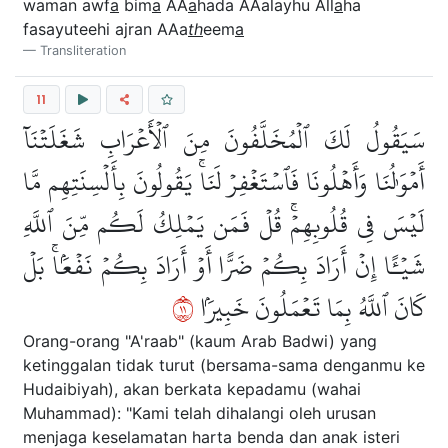
waman awf
a
bim
a
AA
a
hada AAalayhu All
a
ha
fasayuteehi ajran AAa
th
eem
a
Transliteration
11
سَيَقُولُ لَكَ ٱلۡمُخَلَّفُونَ مِنَ ٱلۡأَعۡرَابِ شَغَلَتۡنَآ
أَمۡوَٰلُنَا وَأَهۡلُونَا فَٱسۡتَغۡفِرۡ لَنَاۚ يَقُولُونَ بِأَلۡسِنَتِهِم مَّا
لَيۡسَ فِي قُلُوبِهِمۡۚ قُلۡ فَمَن يَمۡلِكُ لَكُم مِّنَ ٱللَّهِ
شَيۡـًٔا إِنۡ أَرَادَ بِكُمۡ ضَرًّا أَوۡ أَرَادَ بِكُمۡ نَفۡعَۢاۚ بَلۡ
١١
كَانَ ٱللَّهُ بِمَا تَعۡمَلُونَ خَبِيرَۢا
Orang-orang "A'raab" (kaum Arab Badwi) yang
ketinggalan tidak turut (bersama-sama denganmu ke
Hudaibiyah), akan berkata kepadamu (wahai
Muhammad): "Kami telah dihalangi oleh urusan
menjaga keselamatan harta benda dan anak isteri