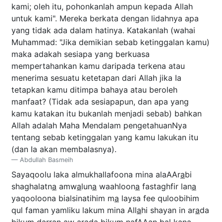
kami; oleh itu, pohonkanlah ampun kepada Allah
untuk kami". Mereka berkata dengan lidahnya apa
yang tidak ada dalam hatinya. Katakanlah (wahai
Muhammad: "Jika demikian sebab ketinggalan kamu)
maka adakah sesiapa yang berkuasa
mempertahankan kamu daripada terkena atau
menerima sesuatu ketetapan dari Allah jika Ia
tetapkan kamu ditimpa bahaya atau beroleh
manfaat? (Tidak ada sesiapapun, dan apa yang
kamu katakan itu bukanlah menjadi sebab) bahkan
Allah adalah Maha Mendalam pengetahuanNya
tentang sebab ketinggalan yang kamu lakukan itu
(dan Ia akan membalasnya).
Abdullah Basmeih
Sayaqoolu laka almukhallafoona mina alaAAr
a
bi
shaghalatn
a
amw
a
lun
a
waahloon
a
fastaghfir lan
a
yaqooloona bialsinatihim m
a
laysa fee quloobihim
qul faman yamliku lakum mina All
a
hi shayan in ar
a
da