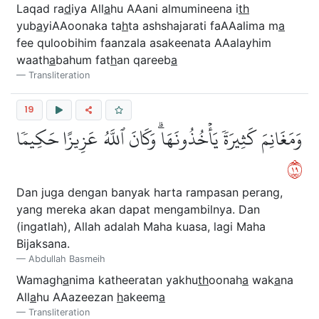
Laqad ra
d
iya All
a
hu AAani almumineena i
th
yub
a
yiAAoonaka ta
h
ta ashshajarati faAAalima m
a
fee quloobihim faanzala asakeenata AAalayhim
waath
a
bahum fat
h
an qareeb
a
Transliteration
19
وَمَغَانِمَ كَثِيرَةٗ يَأۡخُذُونَهَاۗ وَكَانَ ٱللَّهُ عَزِيزًا حَكِيمٗا
٩١
Dan juga dengan banyak harta rampasan perang,
yang mereka akan dapat mengambilnya. Dan
(ingatlah), Allah adalah Maha kuasa, lagi Maha
Bijaksana.
Abdullah Basmeih
Wamagh
a
nima katheeratan yakhu
th
oonah
a
wak
a
na
All
a
hu AAazeezan
h
akeem
a
Transliteration