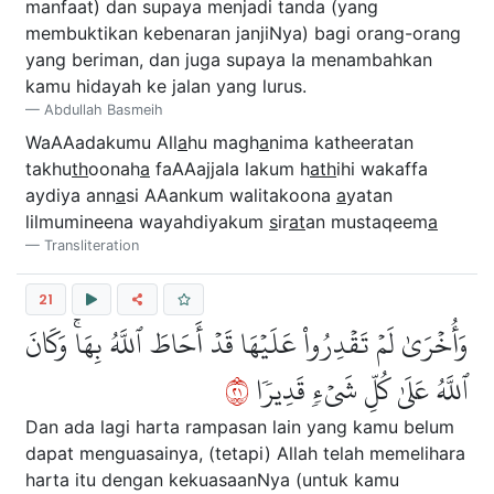
manfaat) dan supaya menjadi tanda (yang
membuktikan kebenaran janjiNya) bagi orang-orang
yang beriman, dan juga supaya Ia menambahkan
kamu hidayah ke jalan yang lurus.
Abdullah Basmeih
WaAAadakumu All
a
hu magh
a
nima katheeratan
takhu
th
oonah
a
faAAajjala lakum h
ath
ihi wakaffa
aydiya ann
a
si AAankum walitakoona
a
yatan
lilmumineena wayahdiyakum
s
ir
at
an mustaqeem
a
Transliteration
21
وَأُخۡرَىٰ لَمۡ تَقۡدِرُواْ عَلَيۡهَا قَدۡ أَحَاطَ ٱللَّهُ بِهَاۚ وَكَانَ
١٢
ٱللَّهُ عَلَىٰ كُلِّ شَيۡءٖ قَدِيرٗا
Dan ada lagi harta rampasan lain yang kamu belum
dapat menguasainya, (tetapi) Allah telah memelihara
harta itu dengan kekuasaanNya (untuk kamu