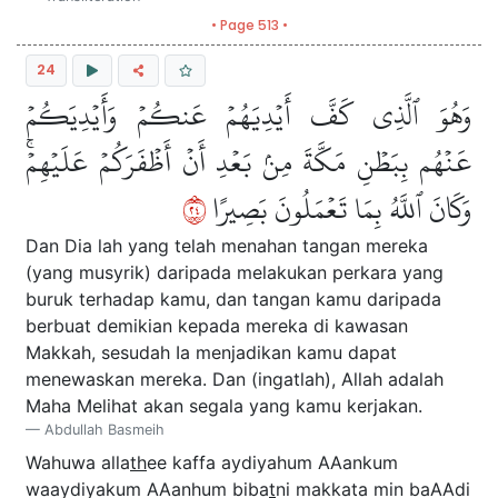
• Page 513 •
24
وَهُوَ ٱلَّذِي كَفَّ أَيۡدِيَهُمۡ عَنكُمۡ وَأَيۡدِيَكُمۡ
عَنۡهُم بِبَطۡنِ مَكَّةَ مِنۢ بَعۡدِ أَنۡ أَظۡفَرَكُمۡ عَلَيۡهِمۡۚ
٤٢
وَكَانَ ٱللَّهُ بِمَا تَعۡمَلُونَ بَصِيرًا
Dan Dia lah yang telah menahan tangan mereka
(yang musyrik) daripada melakukan perkara yang
buruk terhadap kamu, dan tangan kamu daripada
berbuat demikian kepada mereka di kawasan
Makkah, sesudah Ia menjadikan kamu dapat
menewaskan mereka. Dan (ingatlah), Allah adalah
Maha Melihat akan segala yang kamu kerjakan.
Abdullah Basmeih
Wahuwa alla
th
ee kaffa aydiyahum AAankum
waaydiyakum AAanhum biba
t
ni makkata min baAAdi