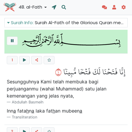
48. al-Fath
Surah Info:
Surah Al-Fath of the Glorious Quran membicarakan tentang kemenangan moral dan fizikal Islam ke atas kuasa-kuasa kekufuran. Orang-orang munafik dan orang-orang kafir akan kecewa dengan kemenangan yang diperoleh melalui Perjanjian Damai di Hudaibiyah.
1
١
إِنَّا فَتَحۡنَا لَكَ فَتۡحٗا مُّبِينٗا
Sesungguhnya Kami telah membuka bagi
perjuanganmu (wahai Muhammad) satu jalan
kemenangan yang jelas nyata,
Abdullah Basmeih
Inn
a
fata
h
n
a
laka fat
h
an mubeen
a
Transliteration
2