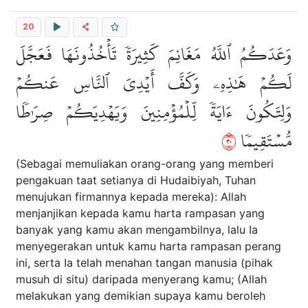
20
وَعَدَكُمُ ٱللَّهُ مَغَانِمَ كَثِيرَةٗ تَأۡخُذُونَهَا فَعَجَّلَ
لَكُمۡ هَٰذِهِۦ وَكَفَّ أَيۡدِيَ ٱلنَّاسِ عَنكُمۡ
وَلِتَكُونَ ءَايَةٗ لِّلۡمُؤۡمِنِينَ وَيَهۡدِيَكُمۡ صِرَٰطٗا
٠٢
مُّسۡتَقِيمٗا
(Sebagai memuliakan orang-orang yang memberi
pengakuan taat setianya di Hudaibiyah, Tuhan
menujukan firmannya kepada mereka): Allah
menjanjikan kepada kamu harta rampasan yang
banyak yang kamu akan mengambilnya, lalu Ia
menyegerakan untuk kamu harta rampasan perang
ini, serta Ia telah menahan tangan manusia (pihak
musuh di situ) daripada menyerang kamu; (Allah
melakukan yang demikian supaya kamu beroleh