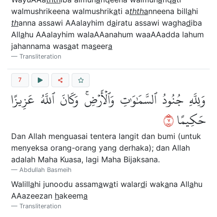
walmushrikeena walmushrik
a
ti a
thth
a
nneena bill
a
hi
th
anna assawi AAalayhim d
a
iratu assawi wagha
d
iba
All
a
hu AAalayhim walaAAanahum waaAAadda lahum
jahannama was
a
at ma
s
eer
a
Transliteration
7
وَلِلَّهِ جُنُودُ ٱلسَّمَٰوَٰتِ وَٱلۡأَرۡضِۚ وَكَانَ ٱللَّهُ عَزِيزًا
٧
حَكِيمًا
Dan Allah menguasai tentera langit dan bumi (untuk
menyeksa orang-orang yang derhaka); dan Allah
adalah Maha Kuasa, lagi Maha Bijaksana.
Abdullah Basmeih
Walill
a
hi junoodu assam
a
w
a
ti walar
d
i wak
a
na All
a
hu
AAazeezan
h
akeem
a
Transliteration