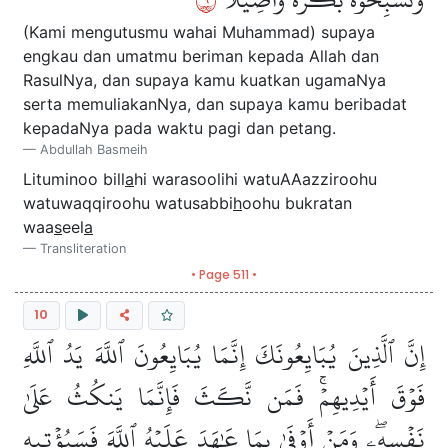
(Kami mengutusmu wahai Muhammad) supaya
engkau dan umatmu beriman kepada Allah dan
RasulNya, dan supaya kamu kuatkan ugamaNya
serta memuliakanNya, dan supaya kamu beribadat
kepadaNya pada waktu pagi dan petang.
Abdullah Basmeih
Lituminoo bill
a
hi warasoolihi watuAAazziroohu
watuwaqqiroohu watusabbi
h
oohu bukratan
waa
s
eel
a
Transliteration
• Page 511 •
10
إِنَّ ٱلَّذِينَ يُبَايِعُونَكَ إِنَّمَا يُبَايِعُونَ ٱللَّهَ يَدُ ٱللَّهِ
فَوۡقَ أَيۡدِيهِمۡۚ فَمَن نَّكَثَ فَإِنَّمَا يَنكُثُ عَلَىٰ
نَفۡسِهِۦۖ وَمَنۡ أَوۡفَىٰ بِمَا عَٰهَدَ عَلَيۡهُ ٱللَّهَ فَسَيُؤۡتِيهِ