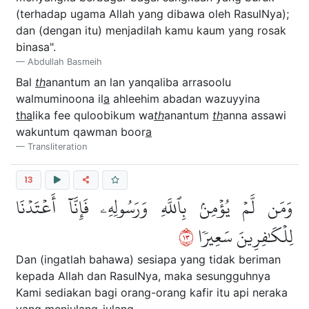
(terhadap ugama Allah yang dibawa oleh RasulNya);
dan (dengan itu) menjadilah kamu kaum yang rosak
binasa".
Abdullah Basmeih
Bal
th
anantum an lan yanqaliba arrasoolu
walmuminoona il
a
ahleehim abadan wazuyyina
tha
lika fee quloobikum wa
th
anantum
th
anna assawi
wakuntum qawman boor
a
Transliteration
13
وَمَن لَّمۡ يُؤۡمِنۢ بِٱللَّهِ وَرَسُولِهِۦ فَإِنَّآ أَعۡتَدۡنَا
٣١
لِلۡكَٰفِرِينَ سَعِيرٗا
Dan (ingatlah bahawa) sesiapa yang tidak beriman
kepada Allah dan RasulNya, maka sesungguhnya
Kami sediakan bagi orang-orang kafir itu api neraka