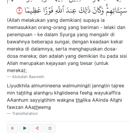
٥
سَيِّـَٔاتِهِمۡۚ وَكَانَ ذَٰلِكَ عِندَ ٱللَّهِ فَوۡزًا عَظِيمٗا
(Allah melakukan yang demikian) supaya ia
memasukkan orang-orang yang beriman - lelaki dan
perempuan - ke dalam Syurga yang mengalir di
bawahnya beberapa sungai; dengan keadaan kekal
mereka di dalamnya, serta menghapuskan dosa-
dosa mereka; dan adalah yang demikian itu pada sisi
Allah merupakan kejayaan yang besar (untuk
mereka);
Abdullah Basmeih
Liyudkhila almumineena walmumin
a
ti jann
a
tin tajree
min ta
h
tih
a
alanh
a
ru kh
a
lideena feeh
a
wayukaffira
AAanhum sayyi
a
tihim wak
a
na
tha
lika AAinda All
a
hi
fawzan AAa
th
eem
a
Transliteration
6