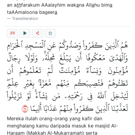
an a
th
farakum AAalayhim wak
a
na All
a
hu bim
a
taAAmaloona ba
s
eer
a
Transliteration
25
هُمُ ٱلَّذِينَ كَفَرُواْ وَصَدُّوكُمۡ عَنِ ٱلۡمَسۡجِدِ ٱلۡحَرَامِ
وَٱلۡهَدۡيَ مَعۡكُوفًا أَن يَبۡلُغَ مَحِلَّهُۥۚ وَلَوۡلَا رِجَالٞ
مُّؤۡمِنُونَ وَنِسَآءٞ مُّؤۡمِنَٰتٞ لَّمۡ تَعۡلَمُوهُمۡ أَن
تَطَـُٔوهُمۡ فَتُصِيبَكُم مِّنۡهُم مَّعَرَّةُۢ بِغَيۡرِ عِلۡمٖۖ
لِّيُدۡخِلَ ٱللَّهُ فِي رَحۡمَتِهِۦ مَن يَشَآءُۚ لَوۡ تَزَيَّلُواْ
٥٢
لَعَذَّبۡنَا ٱلَّذِينَ كَفَرُواْ مِنۡهُمۡ عَذَابًا أَلِيمًا
Mereka itulah orang-orang yang kafir dan
menghalang kamu daripada masuk ke masjid Al-
Haraam (Makkah Al-Mukarramah) serta