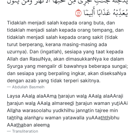
٧١
يُعَذِّبۡهُ عَذَابًا أَلِيمٗا
Tidaklah menjadi salah kepada orang buta, dan
tidaklah menjadi salah kepada orang tempang, dan
tidaklah menjadi salah kepada orang sakit (tidak
turut berperang, kerana masing-masing ada
uzurnya). Dan (ingatlah), sesiapa yang taat kepada
Allah dan RasulNya, akan dimasukkanNya ke dalam
Syurga yang mengalir di bawahnya beberapa sungai;
dan sesiapa yang berpaling ingkar, akan diseksaNya
dengan azab yang tidak terperi sakitnya.
Abdullah Basmeih
Laysa AAal
a
alaAAm
a
h
arajun wal
a
AAal
a
alaAAraji
h
arajun wal
a
AAal
a
almaree
d
i
h
arajun waman yu
t
iAAi
All
a
ha warasoolahu yudkhilhu jann
a
tin tajree min
ta
h
tih
a
alanh
a
ru waman yatawalla yuAAa
thth
ibhu
AAa
tha
ban aleem
a
Transliteration