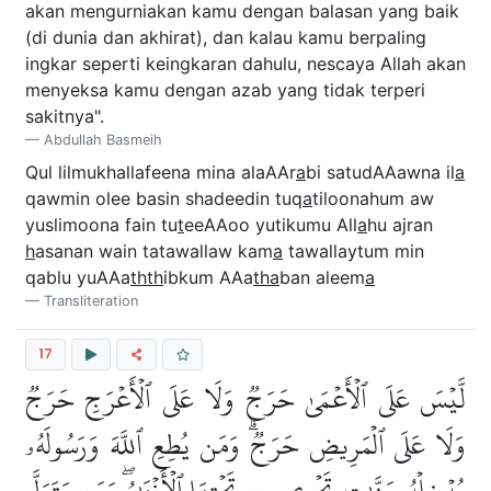
akan mengurniakan kamu dengan balasan yang baik
(di dunia dan akhirat), dan kalau kamu berpaling
ingkar seperti keingkaran dahulu, nescaya Allah akan
menyeksa kamu dengan azab yang tidak terperi
sakitnya".
Abdullah Basmeih
Qul lilmukhallafeena mina alaAAr
a
bi satudAAawna il
a
qawmin olee basin shadeedin tuq
a
tiloonahum aw
yuslimoona fain tu
t
eeAAoo yutikumu All
a
hu ajran
h
asanan wain tatawallaw kam
a
tawallaytum min
qablu yuAAa
thth
ibkum AAa
tha
ban aleem
a
Transliteration
17
لَّيۡسَ عَلَى ٱلۡأَعۡمَىٰ حَرَجٞ وَلَا عَلَى ٱلۡأَعۡرَجِ حَرَجٞ
وَلَا عَلَى ٱلۡمَرِيضِ حَرَجٞۗ وَمَن يُطِعِ ٱللَّهَ وَرَسُولَهُۥ
يُدۡخِلۡهُ جَنَّٰتٖ تَجۡرِي مِن تَحۡتِهَا ٱلۡأَنۡهَٰرُۖ وَمَن يَتَوَلَّ