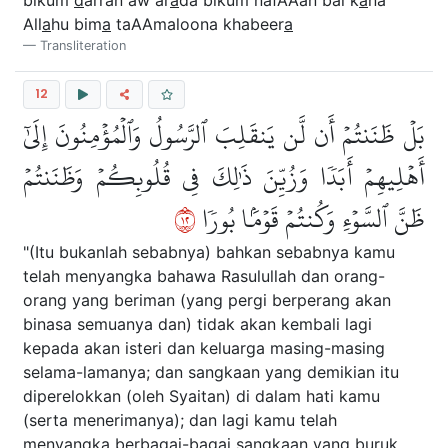
bikum
d
arran aw ar
a
da bikum nafAAan bal k
a
na
All
a
hu bim
a
taAAmaloona khabeer
a
Transliteration
12
بَلۡ ظَنَنتُمۡ أَن لَّن يَنقَلِبَ ٱلرَّسُولُ وَٱلۡمُؤۡمِنُونَ إِلَىٰٓ
أَهۡلِيهِمۡ أَبَدٗا وَزُيِّنَ ذَٰلِكَ فِي قُلُوبِكُمۡ وَظَنَنتُمۡ
٢١
ظَنَّ ٱلسَّوۡءِ وَكُنتُمۡ قَوۡمَۢا بُورٗا
"(Itu bukanlah sebabnya) bahkan sebabnya kamu
telah menyangka bahawa Rasulullah dan orang-
orang yang beriman (yang pergi berperang akan
binasa semuanya dan) tidak akan kembali lagi
kepada akan isteri dan keluarga masing-masing
selama-lamanya; dan sangkaan yang demikian itu
diperelokkan (oleh Syaitan) di dalam hati kamu
(serta menerimanya); dan lagi kamu telah
menyangka berbagai-bagai sangkaan yang buruk