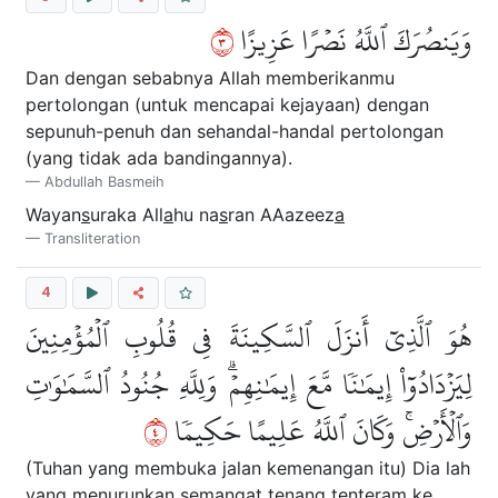
٣
وَيَنصُرَكَ ٱللَّهُ نَصۡرًا عَزِيزًا
Dan dengan sebabnya Allah memberikanmu
pertolongan (untuk mencapai kejayaan) dengan
sepunuh-penuh dan sehandal-handal pertolongan
(yang tidak ada bandingannya).
Abdullah Basmeih
Wayan
s
uraka All
a
hu na
s
ran AAazeez
a
Transliteration
4
هُوَ ٱلَّذِيٓ أَنزَلَ ٱلسَّكِينَةَ فِي قُلُوبِ ٱلۡمُؤۡمِنِينَ
لِيَزۡدَادُوٓاْ إِيمَٰنٗا مَّعَ إِيمَٰنِهِمۡۗ وَلِلَّهِ جُنُودُ ٱلسَّمَٰوَٰتِ
٤
وَٱلۡأَرۡضِۚ وَكَانَ ٱللَّهُ عَلِيمًا حَكِيمٗا
(Tuhan yang membuka jalan kemenangan itu) Dia lah
yang menurunkan semangat tenang tenteram ke