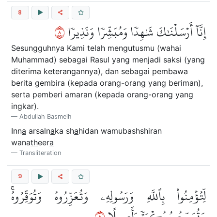
8
٨
إِنَّآ أَرۡسَلۡنَٰكَ شَٰهِدٗا وَمُبَشِّرٗا وَنَذِيرٗا
Sesungguhnya Kami telah mengutusmu (wahai
Muhammad) sebagai Rasul yang menjadi saksi (yang
diterima keterangannya), dan sebagai pembawa
berita gembira (kepada orang-orang yang beriman),
serta pemberi amaran (kepada orang-orang yang
ingkar).
Abdullah Basmeih
Inn
a
arsaln
a
ka sh
a
hidan wamubashshiran
wana
th
eer
a
Transliteration
9
لِّتُؤۡمِنُواْ بِٱللَّهِ وَرَسُولِهِۦ وَتُعَزِّرُوهُ وَتُوَقِّرُوهُۚ
٩
وَتُسَبِّحُوهُ بُكۡرَةٗ وَأَصِيلًا