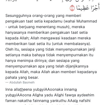
٠١
أَجۡرًا عَظِيمٗا
Sesungguhnya orang-orang yang memberi
pengakuan taat setia kepadamu (wahai Muhammad
- untuk berjuang menentang musuh), mereka
hanyasanya memberikan pengakuan taat setia
kepada Allah; Allah mengawasi keadaan mereka
memberikan taat setia itu (untuk membalasnya).
Oleh itu, sesiapa yang tidak menyempurnakan janji
setianya maka bahaya tidak menyempurnakan itu
hanya menimpa dirinya; dan sesiapa yang
menyempurnakan apa yang telah dijanjikannya
kepada Allah, maka Allah akan memberi kepadanya
pahala yang besar.
Abdullah Basmeih
Inna alla
th
eena yub
a
yiAAoonaka innam
a
yub
a
yiAAoona All
a
ha yadu All
a
hi fawqa aydeehim
faman nakatha fainnam
a
yankuthu AAal
a
nafsihi