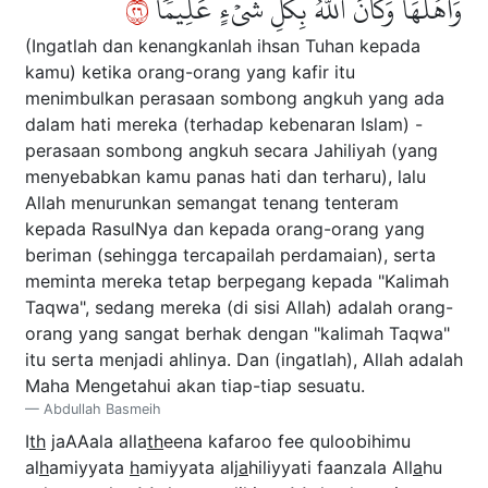
٦٢
وَأَهۡلَهَاۚ وَكَانَ ٱللَّهُ بِكُلِّ شَيۡءٍ عَلِيمٗا
(Ingatlah dan kenangkanlah ihsan Tuhan kepada
kamu) ketika orang-orang yang kafir itu
menimbulkan perasaan sombong angkuh yang ada
dalam hati mereka (terhadap kebenaran Islam) -
perasaan sombong angkuh secara Jahiliyah (yang
menyebabkan kamu panas hati dan terharu), lalu
Allah menurunkan semangat tenang tenteram
kepada RasulNya dan kepada orang-orang yang
beriman (sehingga tercapailah perdamaian), serta
meminta mereka tetap berpegang kepada "Kalimah
Taqwa", sedang mereka (di sisi Allah) adalah orang-
orang yang sangat berhak dengan "kalimah Taqwa"
itu serta menjadi ahlinya. Dan (ingatlah), Allah adalah
Maha Mengetahui akan tiap-tiap sesuatu.
Abdullah Basmeih
I
th
jaAAala alla
th
eena kafaroo fee quloobihimu
al
h
amiyyata
h
amiyyata alj
a
hiliyyati faanzala All
a
hu