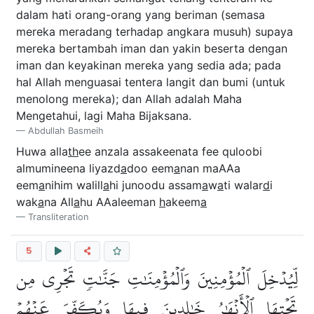
dalam hati orang-orang yang beriman (semasa
mereka meradang terhadap angkara musuh) supaya
mereka bertambah iman dan yakin beserta dengan
iman dan keyakinan mereka yang sedia ada; pada
hal Allah menguasai tentera langit dan bumi (untuk
menolong mereka); dan Allah adalah Maha
Mengetahui, lagi Maha Bijaksana.
Abdullah Basmeih
Huwa alla
th
ee anzala assakeenata fee quloobi
almumineena liyazd
a
doo eem
a
nan maAAa
eem
a
nihim walill
a
hi junoodu assam
a
w
a
ti walar
d
i
wak
a
na All
a
hu AAaleeman
h
akeem
a
Transliteration
5
لِّيُدۡخِلَ ٱلۡمُؤۡمِنِينَ وَٱلۡمُؤۡمِنَٰتِ جَنَّٰتٖ تَجۡرِي مِن
تَحۡتِهَا ٱلۡأَنۡهَٰرُ خَٰلِدِينَ فِيهَا وَيُكَفِّرَ عَنۡهُمۡ