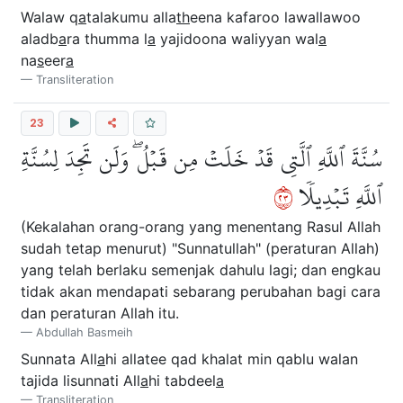
Walaw q
a
talakumu alla
th
eena kafaroo lawallawoo
aladb
a
ra thumma l
a
yajidoona waliyyan wal
a
na
s
eer
a
Transliteration
23
سُنَّةَ ٱللَّهِ ٱلَّتِي قَدۡ خَلَتۡ مِن قَبۡلُۖ وَلَن تَجِدَ لِسُنَّةِ
٣٢
ٱللَّهِ تَبۡدِيلٗا
(Kekalahan orang-orang yang menentang Rasul Allah
sudah tetap menurut) "Sunnatullah" (peraturan Allah)
yang telah berlaku semenjak dahulu lagi; dan engkau
tidak akan mendapati sebarang perubahan bagi cara
dan peraturan Allah itu.
Abdullah Basmeih
Sunnata All
a
hi allatee qad khalat min qablu walan
tajida lisunnati All
a
hi tabdeel
a
Transliteration