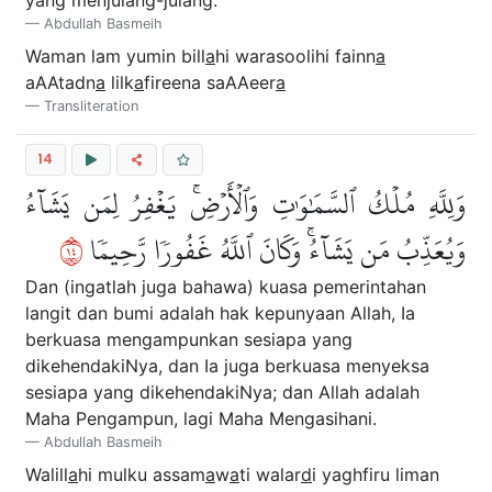
yang menjulang-julang.
Abdullah Basmeih
Waman lam yumin bill
a
hi warasoolihi fainn
a
aAAtadn
a
lilk
a
fireena saAAeer
a
Transliteration
14
وَلِلَّهِ مُلۡكُ ٱلسَّمَٰوَٰتِ وَٱلۡأَرۡضِۚ يَغۡفِرُ لِمَن يَشَآءُ
٤١
وَيُعَذِّبُ مَن يَشَآءُۚ وَكَانَ ٱللَّهُ غَفُورٗا رَّحِيمٗا
Dan (ingatlah juga bahawa) kuasa pemerintahan
langit dan bumi adalah hak kepunyaan Allah, Ia
berkuasa mengampunkan sesiapa yang
dikehendakiNya, dan Ia juga berkuasa menyeksa
sesiapa yang dikehendakiNya; dan Allah adalah
Maha Pengampun, lagi Maha Mengasihani.
Abdullah Basmeih
Walill
a
hi mulku assam
a
w
a
ti walar
d
i yaghfiru liman