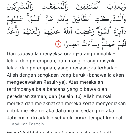
وَيُعَذِّبَ ٱلۡمُنَٰفِقِينَ وَٱلۡمُنَٰفِقَٰتِ وَٱلۡمُشۡرِكِينَ
وَٱلۡمُشۡرِكَٰتِ ٱلظَّآنِّينَ بِٱللَّهِ ظَنَّ ٱلسَّوۡءِۚ عَلَيۡهِمۡ
دَآئِرَةُ ٱلسَّوۡءِۖ وَغَضِبَ ٱللَّهُ عَلَيۡهِمۡ وَلَعَنَهُمۡ وَأَعَدَّ
٦
لَهُمۡ جَهَنَّمَۖ وَسَآءَتۡ مَصِيرٗا
Dan supaya Ia menyeksa orang-orang munafik -
lelaki dan perempuan, dan orang-orang musyrik -
lelaki dan perempuan, yang menyangka terhadap
Allah dengan sangkaan yang buruk (bahawa Ia akan
mengecewakan RasulNya). Atas merekalah
tertimpanya bala bencana yang dibawa oleh
peredaran zaman; dan (selain itu) Allah murkai
mereka dan melaknatkan mereka serta menyediakan
untuk mereka neraka Jahannam; sedang neraka
Jahannam itu adalah seburuk-buruk tempat kembali.
Abdullah Basmeih
WayuAAa
thth
iba almun
a
fiqeena walmun
a
fiq
a
ti