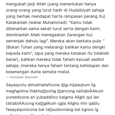
mengubah janji Allah (yang menentukan hanya
orang-orang yang turut hadir di Hudaibiyah sahaja
yang berhak mendapat harta rampasan perang itu).
Katakanlah (wahai Muhammad): "Kamu tidak
dibenarkan sama sekali turut serta dengan kami;
demikianlah Allah menegaskan (larangan itu)
semenjak dahulu lagi". Mereka akan berkata pula: "
(Bukan Tuhan yang melarang) bahkan kamu dengki
kepada kami", (apa yang mereka katakan itu tidaklah
benar), bahkan mereka tidak faham kecuali sedikit
sahaja; (mereka hanya faham tentang kehidupan dan
kesenangan dunia semata-mata).
Abdullah Basmeih
Sayaqoolu almukhallafoona i
tha
in
t
alaqtum il
a
magh
a
nima litakhu
th
ooh
a
th
aroon
a
nattabiAAkum
yureedoona an yubaddiloo kal
a
ma All
a
hi qul lan
tattabiAAoon
a
ka
tha
likum q
a
la All
a
hu min qablu
fasayaqooloona bal ta
h
sudoonan
a
bal k
a
noo l
a