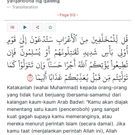
yafqahoona ill
a
qaleel
a
Transliteration
• Page 512 •
16
قُل لِّلۡمُخَلَّفِينَ مِنَ ٱلۡأَعۡرَابِ سَتُدۡعَوۡنَ إِلَىٰ قَوۡمٍ
أُوْلِي بَأۡسٖ شَدِيدٖ تُقَٰتِلُونَهُمۡ أَوۡ يُسۡلِمُونَۖ فَإِن
تُطِيعُواْ يُؤۡتِكُمُ ٱللَّهُ أَجۡرًا حَسَنٗاۖ وَإِن تَتَوَلَّوۡاْ كَمَا
٦١
تَوَلَّيۡتُم مِّن قَبۡلُ يُعَذِّبۡكُمۡ عَذَابًا أَلِيمٗا
Katakanlah (wahai Muhammad) kepada orang-orang
yang tidak turut berjuang (bersama-samamu) dari
kalangan kaum-kaum Arab Badwi: "Kamu akan diajak
menentang satu kaum (penceroboh) yang sangat
kuat gagah supaya kamu memeranginya, atau
mereka menurut perintah Islam (secara damai). Jika
kamu taat (menjalankan perintah Allah ini), Allah