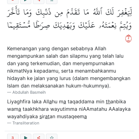
لِّيَغۡفِرَ لَكَ ٱللَّهُ مَا تَقَدَّمَ مِن ذَنۢبِكَ وَمَا تَأَخَّرَ
وَيُتِمَّ نِعۡمَتَهُۥ عَلَيۡكَ وَيَهۡدِيَكَ صِرَٰطٗا مُّسۡتَقِيمٗا
٢
Kemenangan yang dengan sebabnya Allah
mengampunkan salah dan silapmu yang telah lalu
dan yang terkemudian, dan menyempurnakan
nikmatNya kepadamu, serta menambahkanmu
hidayah ke jalan yang lurus (dalam mengembangkan
Islam dan melaksanakan hukum-hukumnya).
Abdullah Basmeih
Liyaghfira laka All
a
hu m
a
taqaddama min
th
anbika
wam
a
taakhkhara wayutimma niAAmatahu AAalayka
wayahdiyaka
s
ir
at
an mustaqeem
a
Transliteration
3