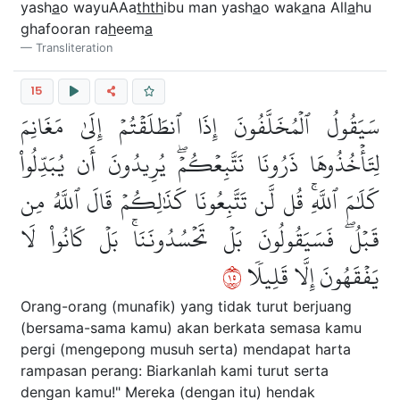
yash
a
o wayuAAa
thth
ibu man yash
a
o wak
a
na All
a
hu
ghafooran ra
h
eem
a
Transliteration
15
سَيَقُولُ ٱلۡمُخَلَّفُونَ إِذَا ٱنطَلَقۡتُمۡ إِلَىٰ مَغَانِمَ
لِتَأۡخُذُوهَا ذَرُونَا نَتَّبِعۡكُمۡۖ يُرِيدُونَ أَن يُبَدِّلُواْ
كَلَٰمَ ٱللَّهِۚ قُل لَّن تَتَّبِعُونَا كَذَٰلِكُمۡ قَالَ ٱللَّهُ مِن
قَبۡلُۖ فَسَيَقُولُونَ بَلۡ تَحۡسُدُونَنَاۚ بَلۡ كَانُواْ لَا
٥١
يَفۡقَهُونَ إِلَّا قَلِيلٗا
Orang-orang (munafik) yang tidak turut berjuang
(bersama-sama kamu) akan berkata semasa kamu
pergi (mengepong musuh serta) mendapat harta
rampasan perang: Biarkanlah kami turut serta
dengan kamu!" Mereka (dengan itu) hendak