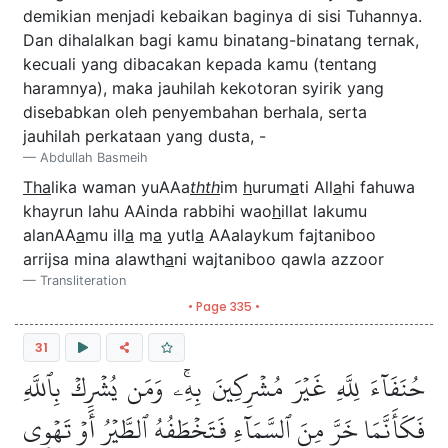
demikian menjadi kebaikan baginya di sisi Tuhannya.
Dan dihalalkan bagi kamu binatang-binatang ternak,
kecuali yang dibacakan kepada kamu (tentang
haramnya), maka jauhilah kekotoran syirik yang
disebabkan oleh penyembahan berhala, serta
jauhilah perkataan yang dusta, -
Abdullah Basmeih
Tha
lika waman yuAAa
thth
im
h
urum
a
ti All
a
hi fahuwa
khayrun lahu AAinda rabbihi wao
h
illat lakumu
alanAA
a
mu ill
a
m
a
yutl
a
AAalaykum fajtaniboo
arrijsa mina alawth
a
ni wajtaniboo qawla azzoor
Transliteration
• Page 335 •
31
حُنَفَآءَ لِلَّهِ غَيۡرَ مُشۡرِكِينَ بِهِۦۚ وَمَن يُشۡرِكۡ بِٱللَّهِ
فَكَأَنَّمَا خَرَّ مِنَ ٱلسَّمَآءِ فَتَخۡطَفُهُ ٱلطَّيۡرُ أَوۡ تَهۡوِي