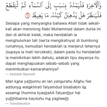
وَٱلۡأٓخِرَةِ فَلۡيَمۡدُدۡ بِسَبَبٍ إِلَى ٱلسَّمَآءِ ثُمَّ لۡيَقۡطَعۡ
٥١
فَلۡيَنظُرۡ هَلۡ يُذۡهِبَنَّ كَيۡدُهُۥ مَا يَغِيظُ
Sesiapa yang menyangka bahawa Allah tidak sekali-
kali akan menolong Nabi Muhammad dalam dunia ini
dan di akhirat kelak, maka hendaklah ia
menghulurkan tali (serta mengikatnya) di bumbong
rumahnya, kemudian hendaklah ia menjerut lehernya
(supaya ia mati tercekek); dalam pada itu hendaklah
ia memikirkan lebih dahulu, adakah tipu dayanya itu
dapat menghapuskan sebab-sebab yang
menimbulkan kemarahannya?
Abdullah Basmeih
Man k
a
na ya
th
unnu an lan yan
s
urahu All
a
hu fee
adduny
a
wal
a
khirati falyamdud bisababin il
a
assam
a
i thumma liyaq
t
aAA falyan
th
ur hal
yu
th
hibanna kayduhu m
a
yaghee
th
Transliteration