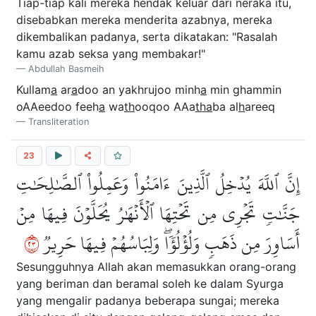
Tiap-tiap kali mereka hendak keluar dari neraka itu,
disebabkan mereka menderita azabnya, mereka
dikembalikan padanya, serta dikatakan: "Rasalah
kamu azab seksa yang membakar!"
Abdullah Basmeih
Kullam
a
ar
a
doo an yakhrujoo minh
a
min ghammin
oAAeedoo feeh
a
wa
th
ooqoo AAa
tha
ba al
h
areeq
Transliteration
23
إِنَّ ٱللَّهَ يُدۡخِلُ ٱلَّذِينَ ءَامَنُواْ وَعَمِلُواْ ٱلصَّٰلِحَٰتِ
جَنَّٰتٖ تَجۡرِي مِن تَحۡتِهَا ٱلۡأَنۡهَٰرُ يُحَلَّوۡنَ فِيهَا مِنۡ
٣٢
أَسَاوِرَ مِن ذَهَبٖ وَلُؤۡلُؤٗاۖ وَلِبَاسُهُمۡ فِيهَا حَرِيرٞ
Sesungguhnya Allah akan memasukkan orang-orang
yang beriman dan beramal soleh ke dalam Syurga
yang mengalir padanya beberapa sungai; mereka