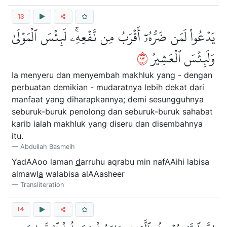
13
يَدۡعُواْ لَمَن ضَرُّهُۥٓ أَقۡرَبُ مِن نَّفۡعِهِۦۚ لَبِئۡسَ ٱلۡمَوۡلَىٰ
٣١
وَلَبِئۡسَ ٱلۡعَشِيرُ
Ia menyeru dan menyembah makhluk yang - dengan
perbuatan demikian - mudaratnya lebih dekat dari
manfaat yang diharapkannya; demi sesungguhnya
seburuk-buruk penolong dan seburuk-buruk sahabat
karib ialah makhluk yang diseru dan disembahnya
itu.
Abdullah Basmeih
YadAAoo laman
d
arruhu aqrabu min nafAAihi labisa
almawl
a
walabisa alAAasheer
Transliteration
14