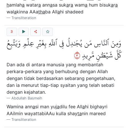
h
amlah
a
watar
a
ann
a
sa suk
a
r
a
wam
a
hum bisuk
a
r
a
wal
a
kinna AAa
tha
ba All
a
hi shadeed
Transliteration
3
وَمِنَ ٱلنَّاسِ مَن يُجَٰدِلُ فِي ٱللَّهِ بِغَيۡرِ عِلۡمٖ وَيَتَّبِعُ
٣
كُلَّ شَيۡطَٰنٖ مَّرِيدٖ
Dan ada di antara manusia yang membantah
perkara-perkara yang berhubung dengan Allah
dengan tidak berdasarkan sebarang pengetahuan,
dan ia menurut tiap-tiap syaitan yang telah sebati
dengan kejahatan.
Abdullah Basmeih
Wamina ann
a
si man yuj
a
dilu fee All
a
hi bighayri
AAilmin wayattabiAAu kulla shay
ta
nin mareed
Transliteration