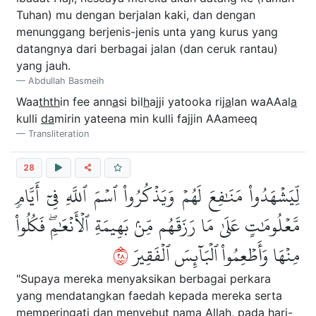
Tuhan) mu dengan berjalan kaki, dan dengan
menunggang berjenis-jenis unta yang kurus yang
datangnya dari berbagai jalan (dan ceruk rantau)
yang jauh.
Abdullah Basmeih
Waa
thth
in fee ann
a
si bil
h
ajji yatooka rij
a
lan waAAal
a
kulli
da
mirin yateena min kulli fajjin AAameeq
Transliteration
28
لِّيَشۡهَدُواْ مَنَٰفِعَ لَهُمۡ وَيَذۡكُرُواْ ٱسۡمَ ٱللَّهِ فِيٓ أَيَّامٖ
مَّعۡلُومَٰتٍ عَلَىٰ مَا رَزَقَهُم مِّنۢ بَهِيمَةِ ٱلۡأَنۡعَٰمِۖ فَكُلُواْ
٨٢
مِنۡهَا وَأَطۡعِمُواْ ٱلۡبَآئِسَ ٱلۡفَقِيرَ
"Supaya mereka menyaksikan berbagai perkara
yang mendatangkan faedah kepada mereka serta
memperingati dan menyebut nama Allah, pada hari-