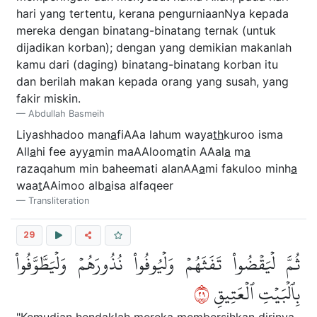
hari yang tertentu, kerana pengurniaanNya kepada
mereka dengan binatang-binatang ternak (untuk
dijadikan korban); dengan yang demikian makanlah
kamu dari (daging) binatang-binatang korban itu
dan berilah makan kepada orang yang susah, yang
fakir miskin.
Abdullah Basmeih
Liyashhadoo man
a
fiAAa lahum waya
th
kuroo isma
All
a
hi fee ayy
a
min maAAloom
a
tin AAal
a
m
a
razaqahum min baheemati alanAA
a
mi fakuloo minh
a
waa
t
AAimoo alb
a
isa alfaqeer
Transliteration
29
ثُمَّ لۡيَقۡضُواْ تَفَثَهُمۡ وَلۡيُوفُواْ نُذُورَهُمۡ وَلۡيَطَّوَّفُواْ
٩٢
بِٱلۡبَيۡتِ ٱلۡعَتِيقِ
"Kemudian hendaklah mereka membersihkan dirinya