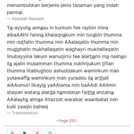
menumbuhkan berjenis-jenis tanaman yang indah
permai.
Abdullah Basmeih
Y
a
-ayyuh
a
ann
a
su in kuntum fee raybin mina
albaAAthi fainn
a
khalaqn
a
kum min tur
a
bin thumma
min nu
t
fatin thumma min AAalaqatin thumma min
mu
d
ghatin mukhallaqatin waghayri mukhallaqatin
linubayyina lakum wanuqirru fee alar
ha
mi m
a
nash
a
o
il
a
ajalin musamman thumma nukhrijukum
t
iflan
thumma litablughoo ashuddakum waminkum man
yutawaff
a
waminkum man yuraddu il
a
ar
th
ali
alAAumuri likayl
a
yaAAlama min baAAdi AAilmin
shayan watar
a
alar
d
a h
a
midatan fai
tha
anzaln
a
AAalayh
a
alm
a
a ihtazzat warabat waanbatat min
kulli zawjin baheej
Transliteration
• Page 332 •
6