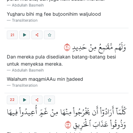
Abdullah Basmeih
Yu
s
haru bihi m
a
fee bu
t
oonihim waljulood
Transliteration
21
١٢
وَلَهُم مَّقَٰمِعُ مِنۡ حَدِيدٖ
Dan mereka pula disediakan batang-batang besi
untuk menyeksa mereka.
Abdullah Basmeih
Walahum maq
a
miAAu min
h
adeed
Transliteration
22
كُلَّمَآ أَرَادُوٓاْ أَن يَخۡرُجُواْ مِنۡهَا مِنۡ غَمٍّ أُعِيدُواْ فِيهَا
٢٢
وَذُوقُواْ عَذَابَ ٱلۡحَرِيقِ