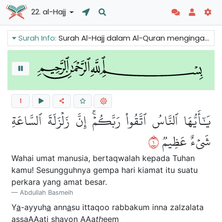
22. al-Hajj
Surah Info:
Surah Al-Hajj dalam Al-Quran mengingatkan tentang kiamat yang semakin hampir. Ia bercakap tentang solat, khusyuk dan pengorbanan, penghormatan terhadap al-Kaʿbah al-Musharrafah, bangunan di tengah-tengah masjid terpenting dalam Islam: Masjid Besar Mekah.
1
يَٰٓأَيُّهَا ٱلنَّاسُ ٱتَّقُواْ رَبَّكُمۡۚ إِنَّ زَلۡزَلَةَ ٱلسَّاعَةِ
١
شَيۡءٌ عَظِيمٞ
Wahai umat manusia, bertaqwalah kepada Tuhan
kamu! Sesungguhnya gempa hari kiamat itu suatu
perkara yang amat besar.
Abdullah Basmeih
Y
a
-ayyuh
a
ann
a
su ittaqoo rabbakum inna zalzalata
ass
a
AAati shayon AAa
th
eem