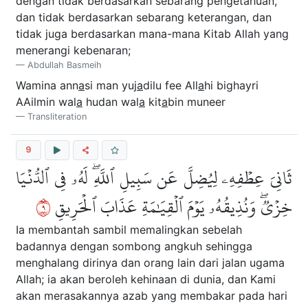
dengan tidak berdasarkan sebarang pengetahuan,
dan tidak berdasarkan sebarang keterangan, dan
tidak juga berdasarkan mana-mana Kitab Allah yang
menerangi kebenaran;
Abdullah Basmeih
Wamina ann
a
si man yuj
a
dilu fee All
a
hi bighayri
AAilmin wal
a
hudan wal
a
kit
a
bin muneer
Transliteration
9
ثَانِيَ عِطۡفِهِۦ لِيُضِلَّ عَن سَبِيلِ ٱللَّهِۖ لَهُۥ فِي ٱلدُّنۡيَا
٩
خِزۡيٞۖ وَنُذِيقُهُۥ يَوۡمَ ٱلۡقِيَٰمَةِ عَذَابَ ٱلۡحَرِيقِ
Ia membantah sambil memalingkan sebelah
badannya dengan sombong angkuh sehingga
menghalang dirinya dan orang lain dari jalan ugama
Allah; ia akan beroleh kehinaan di dunia, dan Kami
akan merasakannya azab yang membakar pada hari