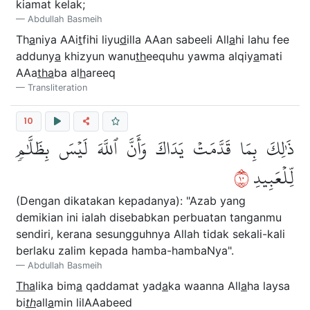
kiamat kelak;
Abdullah Basmeih
Th
a
niya AAi
t
fihi liyu
d
illa AAan sabeeli All
a
hi lahu fee
adduny
a
khizyun wanu
th
eequhu yawma alqiy
a
mati
AAa
tha
ba al
h
areeq
Transliteration
10
ذَٰلِكَ بِمَا قَدَّمَتۡ يَدَاكَ وَأَنَّ ٱللَّهَ لَيۡسَ بِظَلَّٰمٖ
٠١
لِّلۡعَبِيدِ
(Dengan dikatakan kepadanya): "Azab yang
demikian ini ialah disebabkan perbuatan tanganmu
sendiri, kerana sesungguhnya Allah tidak sekali-kali
berlaku zalim kepada hamba-hambaNya".
Abdullah Basmeih
Tha
lika bim
a
qaddamat yad
a
ka waanna All
a
ha laysa
bi
th
all
a
min lilAAabeed