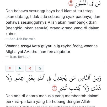
٧
مَن فِي ٱلۡقُبُورِ
Dan bahawa sesungguhnya hari kiamat itu tetap
akan datang, tidak ada sebarang syak padanya, dan
bahawa sesungguhnya Allah akan membangkitkan
(menghidupkan semula) orang-orang yang di dalam
kubur.
Abdullah Basmeih
Waanna ass
a
AAata
a
tiyatun l
a
rayba feeh
a
waanna
All
a
ha yabAAathu man fee alquboor
Transliteration
8
وَمِنَ ٱلنَّاسِ مَن يُجَٰدِلُ فِي ٱللَّهِ بِغَيۡرِ عِلۡمٖ وَلَا
٨
هُدٗى وَلَا كِتَٰبٖ مُّنِيرٖ
Dan ada di antara manusia yang membantah dalam
perkara-perkara yang berhubung dengan Allah