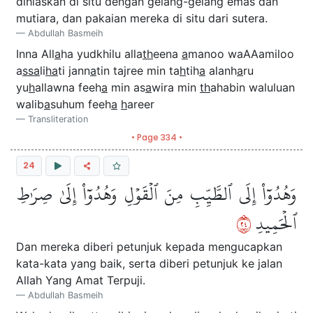
dihiaskan di situ dengan gelang-gelang emas dan
mutiara, dan pakaian mereka di situ dari sutera.
Abdullah Basmeih
Inna All
a
ha yudkhilu alla
th
eena
a
manoo waAAamiloo
a
ssa
li
ha
ti jann
a
tin tajree min ta
h
tih
a
alanh
a
ru
yu
h
allawna feeh
a
min as
a
wira min
th
ahabin waluluan
walib
a
suhum feeh
a
h
areer
Transliteration
• Page 334 •
24
وَهُدُوٓاْ إِلَى ٱلطَّيِّبِ مِنَ ٱلۡقَوۡلِ وَهُدُوٓاْ إِلَىٰ صِرَٰطِ
٤٢
ٱلۡحَمِيدِ
Dan mereka diberi petunjuk kepada mengucapkan
kata-kata yang baik, serta diberi petunjuk ke jalan
Allah Yang Amat Terpuji.
Abdullah Basmeih