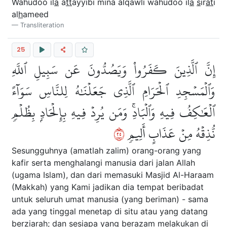
Wahudoo il
a
a
tt
ayyibi mina alqawli wahudoo il
a
s
ir
at
i
al
h
ameed
Transliteration
25
إِنَّ ٱلَّذِينَ كَفَرُواْ وَيَصُدُّونَ عَن سَبِيلِ ٱللَّهِ
وَٱلۡمَسۡجِدِ ٱلۡحَرَامِ ٱلَّذِي جَعَلۡنَٰهُ لِلنَّاسِ سَوَآءً
ٱلۡعَٰكِفُ فِيهِ وَٱلۡبَادِۚ وَمَن يُرِدۡ فِيهِ بِإِلۡحَادِۭ بِظُلۡمٖ
٥٢
نُّذِقۡهُ مِنۡ عَذَابٍ أَلِيمٖ
Sesungguhnya (amatlah zalim) orang-orang yang
kafir serta menghalangi manusia dari jalan Allah
(ugama Islam), dan dari memasuki Masjid Al-Haraam
(Makkah) yang Kami jadikan dia tempat beribadat
untuk seluruh umat manusia (yang beriman) - sama
ada yang tinggal menetap di situ atau yang datang
berziarah; dan sesiapa yang berazam melakukan di