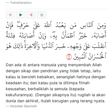
Transliteration
11
وَمِنَ ٱلنَّاسِ مَن يَعۡبُدُ ٱللَّهَ عَلَىٰ حَرۡفٖۖ فَإِنۡ
أَصَابَهُۥ خَيۡرٌ ٱطۡمَأَنَّ بِهِۦۖ وَإِنۡ أَصَابَتۡهُ فِتۡنَةٌ
ٱنقَلَبَ عَلَىٰ وَجۡهِهِۦ خَسِرَ ٱلدُّنۡيَا وَٱلۡأٓخِرَةَۚ ذَٰلِكَ هُوَ
١١
ٱلۡخُسۡرَانُ ٱلۡمُبِينُ
Dan ada di antara manusia yang menyembah Allah
dengan sikap dan pendirian yang tidak tetap, iaitu
kalau ia beroleh kebaikan, senanglah hatinya dengan
keadaan itu; dan kalau pula ia ditimpa fitnah
kesusahan, berbaliklah ia semula (kepada
kekufurannya). (Dengan sikapnya itu) rugilah ia akan
dunia dan akhirat, itulah kerugian yang terang nyata.
Abdullah Basmeih