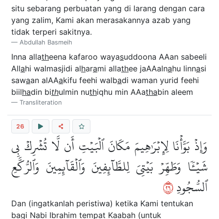
situ sebarang perbuatan yang di larang dengan cara
yang zalim, Kami akan merasakannya azab yang
tidak terperi sakitnya.
Abdullah Basmeih
Inna alla
th
eena kafaroo waya
s
uddoona AAan sabeeli
All
a
hi walmasjidi al
h
ar
a
mi alla
th
ee jaAAaln
a
hu linn
a
si
saw
a
an alAA
a
kifu feehi walb
a
di waman yurid feehi
biil
ha
din bi
th
ulmin nu
th
iqhu min AAa
tha
bin aleem
Transliteration
26
وَإِذۡ بَوَّأۡنَا لِإِبۡرَٰهِيمَ مَكَانَ ٱلۡبَيۡتِ أَن لَّا تُشۡرِكۡ بِي
شَيۡـٔٗا وَطَهِّرۡ بَيۡتِيَ لِلطَّآئِفِينَ وَٱلۡقَآئِمِينَ وَٱلرُّكَّعِ
٦٢
ٱلسُّجُودِ
Dan (ingatkanlah peristiwa) ketika Kami tentukan
bagi Nabi Ibrahim tempat Kaabah (untuk