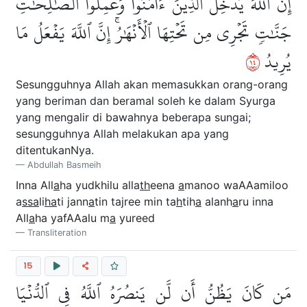
إِنَّ ٱللَّهَ يُدۡخِلُ ٱلَّذِينَ ءَامَنُواْ وَعَمِلُواْ ٱلصَّٰلِحَٰتِ
جَنَّٰتٖ تَجۡرِي مِن تَحۡتِهَا ٱلۡأَنۡهَٰرُۚ إِنَّ ٱللَّهَ يَفۡعَلُ مَا
٤١
يُرِيدُ
Sesungguhnya Allah akan memasukkan orang-orang
yang beriman dan beramal soleh ke dalam Syurga
yang mengalir di bawahnya beberapa sungai;
sesungguhnya Allah melakukan apa yang
ditentukanNya.
Abdullah Basmeih
Inna All
a
ha yudkhilu alla
th
eena
a
manoo waAAamiloo
a
ssa
li
ha
ti jann
a
tin tajree min ta
h
tih
a
alanh
a
ru inna
All
a
ha yafAAalu m
a
yureed
Transliteration
15
مَن كَانَ يَظُنُّ أَن لَّن يَنصُرَهُ ٱللَّهُ فِي ٱلدُّنۡيَا