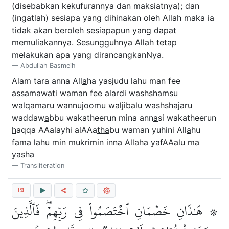
(disebabkan kekufurannya dan maksiatnya); dan
(ingatlah) sesiapa yang dihinakan oleh Allah maka ia
tidak akan beroleh sesiapapun yang dapat
memuliakannya. Sesungguhnya Allah tetap
melakukan apa yang dirancangkanNya.
Abdullah Basmeih
Alam tara anna All
a
ha yasjudu lahu man fee
assam
a
w
a
ti waman fee alar
d
i washshamsu
walqamaru wannujoomu waljib
a
lu washshajaru
waddaw
a
bbu wakatheerun mina ann
a
si wakatheerun
h
aqqa AAalayhi alAAa
tha
bu waman yuhini All
a
hu
fam
a
lahu min mukrimin inna All
a
ha yafAAalu m
a
yash
a
Transliteration
19
۞ هَٰذَانِ خَصۡمَانِ ٱخۡتَصَمُواْ فِي رَبِّهِمۡۖ فَٱلَّذِينَ