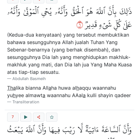
ذَٰلِكَ بِأَنَّ ٱللَّهَ هُوَ ٱلۡحَقُّ وَأَنَّهُۥ يُحۡيِ ٱلۡمَوۡتَىٰ وَأَنَّهُۥ
٦
عَلَىٰ كُلِّ شَيۡءٖ قَدِيرٞ
(Kedua-dua kenyataan) yang tersebut membuktikan
bahawa sesungguhnya Allah jualah Tuhan Yang
Sebenar-benarnya (yang berhak disembah), dan
sesungguhnya Dia lah yang menghidupkan makhluk-
makhluk yang mati, dan Dia lah jua Yang Maha Kuasa
atas tiap-tiap sesuatu.
Abdullah Basmeih
Tha
lika bianna All
a
ha huwa al
h
aqqu waannahu
yu
h
yee almawt
a
waannahu AAal
a
kulli shayin qadeer
Transliteration
7
وَأَنَّ ٱلسَّاعَةَ ءَاتِيَةٞ لَّا رَيۡبَ فِيهَا وَأَنَّ ٱللَّهَ يَبۡعَثُ