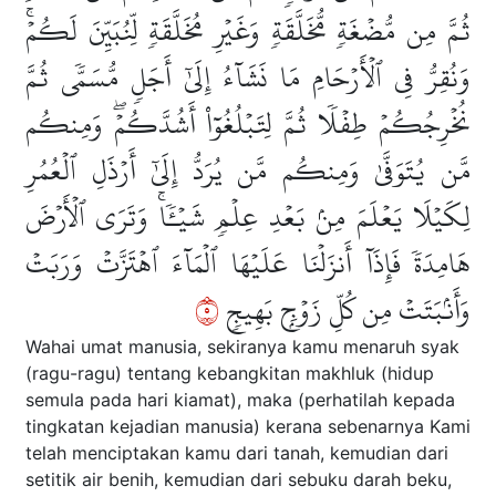
ثُمَّ مِن مُّضۡغَةٖ مُّخَلَّقَةٖ وَغَيۡرِ مُخَلَّقَةٖ لِّنُبَيِّنَ لَكُمۡۚ
وَنُقِرُّ فِي ٱلۡأَرۡحَامِ مَا نَشَآءُ إِلَىٰٓ أَجَلٖ مُّسَمّٗى ثُمَّ
نُخۡرِجُكُمۡ طِفۡلٗا ثُمَّ لِتَبۡلُغُوٓاْ أَشُدَّكُمۡۖ وَمِنكُم
مَّن يُتَوَفَّىٰ وَمِنكُم مَّن يُرَدُّ إِلَىٰٓ أَرۡذَلِ ٱلۡعُمُرِ
لِكَيۡلَا يَعۡلَمَ مِنۢ بَعۡدِ عِلۡمٖ شَيۡـٔٗاۚ وَتَرَى ٱلۡأَرۡضَ
هَامِدَةٗ فَإِذَآ أَنزَلۡنَا عَلَيۡهَا ٱلۡمَآءَ ٱهۡتَزَّتۡ وَرَبَتۡ
٥
وَأَنۢبَتَتۡ مِن كُلِّ زَوۡجِۭ بَهِيجٖ
Wahai umat manusia, sekiranya kamu menaruh syak
(ragu-ragu) tentang kebangkitan makhluk (hidup
semula pada hari kiamat), maka (perhatilah kepada
tingkatan kejadian manusia) kerana sebenarnya Kami
telah menciptakan kamu dari tanah, kemudian dari
setitik air benih, kemudian dari sebuku darah beku,