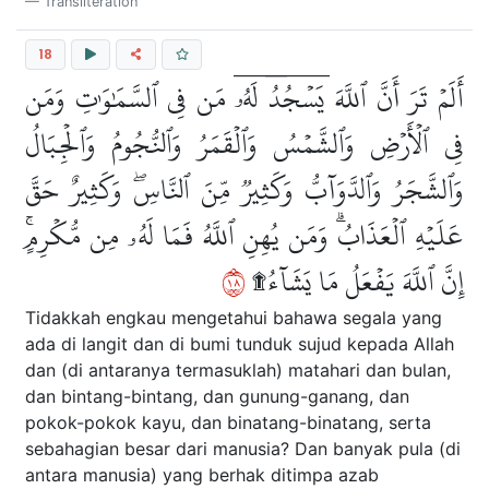
Transliteration
18
أَلَمۡ تَرَ أَنَّ ٱللَّهَ يَسۡجُدُۤ لَهُۥۤ مَن فِي ٱلسَّمَٰوَٰتِ وَمَن
فِي ٱلۡأَرۡضِ وَٱلشَّمۡسُ وَٱلۡقَمَرُ وَٱلنُّجُومُ وَٱلۡجِبَالُ
وَٱلشَّجَرُ وَٱلدَّوَآبُّ وَكَثِيرٞ مِّنَ ٱلنَّاسِۖ وَكَثِيرٌ حَقَّ
عَلَيۡهِ ٱلۡعَذَابُۗ وَمَن يُهِنِ ٱللَّهُ فَمَا لَهُۥ مِن مُّكۡرِمٍۚ
٨١
إِنَّ ٱللَّهَ يَفۡعَلُ مَا يَشَآءُ۩
Tidakkah engkau mengetahui bahawa segala yang
ada di langit dan di bumi tunduk sujud kepada Allah
dan (di antaranya termasuklah) matahari dan bulan,
dan bintang-bintang, dan gunung-ganang, dan
pokok-pokok kayu, dan binatang-binatang, serta
sebahagian besar dari manusia? Dan banyak pula (di
antara manusia) yang berhak ditimpa azab