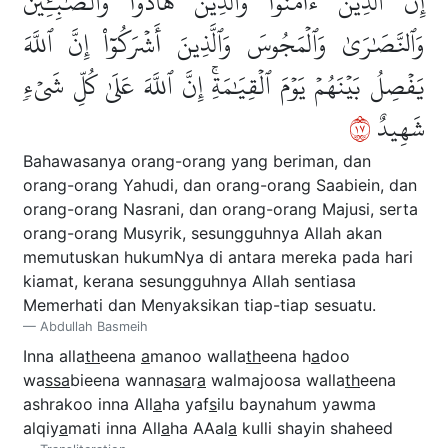
إِنَّ ٱلَّذِينَ ءَامَنُواْ وَٱلَّذِينَ هَادُواْ وَٱلصَّٰبِـِٔينَ
وَٱلنَّصَٰرَىٰ وَٱلۡمَجُوسَ وَٱلَّذِينَ أَشۡرَكُوٓاْ إِنَّ ٱللَّهَ
يَفۡصِلُ بَيۡنَهُمۡ يَوۡمَ ٱلۡقِيَٰمَةِۚ إِنَّ ٱللَّهَ عَلَىٰ كُلِّ شَيۡءٖ
٧١
شَهِيدٌ
Bahawasanya orang-orang yang beriman, dan
orang-orang Yahudi, dan orang-orang Saabiein, dan
orang-orang Nasrani, dan orang-orang Majusi, serta
orang-orang Musyrik, sesungguhnya Allah akan
memutuskan hukumNya di antara mereka pada hari
kiamat, kerana sesungguhnya Allah sentiasa
Memerhati dan Menyaksikan tiap-tiap sesuatu.
Abdullah Basmeih
Inna alla
th
eena
a
manoo walla
th
eena h
a
doo
wa
ssa
bieena wanna
sa
r
a
walmajoosa walla
th
eena
ashrakoo inna All
a
ha yaf
s
ilu baynahum yawma
alqiy
a
mati inna All
a
ha AAal
a
kulli shayin shaheed