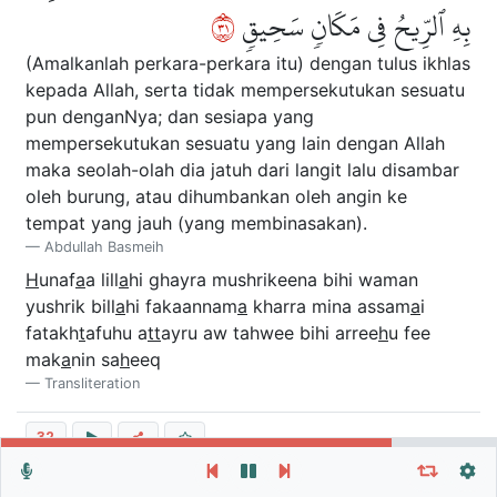
١٣
بِهِ ٱلرِّيحُ فِي مَكَانٖ سَحِيقٖ
(Amalkanlah perkara-perkara itu) dengan tulus ikhlas
kepada Allah, serta tidak mempersekutukan sesuatu
pun denganNya; dan sesiapa yang
mempersekutukan sesuatu yang lain dengan Allah
maka seolah-olah dia jatuh dari langit lalu disambar
oleh burung, atau dihumbankan oleh angin ke
tempat yang jauh (yang membinasakan).
Abdullah Basmeih
H
unaf
a
a lill
a
hi ghayra mushrikeena bihi waman
yushrik bill
a
hi fakaannam
a
kharra mina assam
a
i
fatakh
t
afuhu a
tt
ayru aw tahwee bihi arree
h
u fee
mak
a
nin sa
h
eeq
Transliteration
32
Repeat vers, verses or surah
General Settings
ذَٰلِكَۖ وَمَن يُعَظِّمۡ شَعَٰٓئِرَ ٱللَّهِ فَإِنَّهَا مِن تَقۡوَى
Autoplay
Repeat