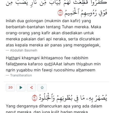
كَفَرُواْ قُطِّعَتۡ لَهُمۡ ثِيَابٞ مِّن نَّارٖ يُصَبُّ مِن
٩١
فَوۡقِ رُءُوسِهِمُ ٱلۡحَمِيمُ
Inilah dua golongan (mukmin dan kafir) yang
berbantah-bantahan tentang Tuhan mereka. Maka
orang-orang yang kafir akan disediakan untuk
mereka pakaian dari api neraka, serta dicurahkan
atas kepala mereka air panas yang menggelegak,
Abdullah Basmeih
H
atha
ni kha
s
m
a
ni ikhta
s
amoo fee rabbihim
falla
th
eena kafaroo qu
tt
iAAat lahum thiy
a
bun min
n
a
rin yu
s
abbu min fawqi ruoosihimu al
h
ameem
Transliteration
20
٠٢
يُصۡهَرُ بِهِۦ مَا فِي بُطُونِهِمۡ وَٱلۡجُلُودُ
Yang dengannya dihancurkan apa yang ada dalam
perut mereka, dan juga kulit badan mereka.