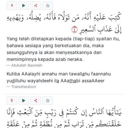
4
كُتِبَ عَلَيۡهِ أَنَّهُۥ مَن تَوَلَّاهُ فَأَنَّهُۥ يُضِلُّهُۥ وَيَهۡدِيهِ
٤
إِلَىٰ عَذَابِ ٱلسَّعِيرِ
Yang telah ditetapkan kepada (tiap-tiap) syaitan itu,
bahawa sesiapa yang berketuakan dia, maka
sesungguhnya ia akan menyesatkannya dan
memimpinnya kepada azab neraka.
Abdullah Basmeih
Kutiba AAalayhi annahu man tawall
a
hu faannahu
yu
d
illuhu wayahdeehi il
a
AAa
tha
bi assaAAeer
Transliteration
5
يَٰٓأَيُّهَا ٱلنَّاسُ إِن كُنتُمۡ فِي رَيۡبٖ مِّنَ ٱلۡبَعۡثِ فَإِنَّا
خَلَقۡنَٰكُم مِّن تُرَابٖ ثُمَّ مِن نُّطۡفَةٖ ثُمَّ مِنۡ عَلَقَةٖ