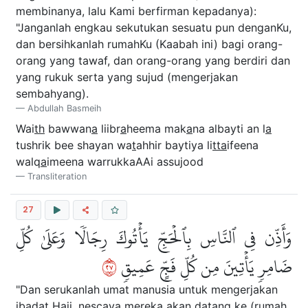
membinanya, lalu Kami berfirman kepadanya):
"Janganlah engkau sekutukan sesuatu pun denganKu,
dan bersihkanlah rumahKu (Kaabah ini) bagi orang-
orang yang tawaf, dan orang-orang yang berdiri dan
yang rukuk serta yang sujud (mengerjakan
sembahyang).
Abdullah Basmeih
Wai
th
bawwan
a
liibr
a
heema mak
a
na albayti an l
a
tushrik bee shayan wa
t
ahhir baytiya li
tta
ifeena
walq
a
imeena warrukkaAAi assujood
Transliteration
27
وَأَذِّن فِي ٱلنَّاسِ بِٱلۡحَجِّ يَأۡتُوكَ رِجَالٗا وَعَلَىٰ كُلِّ
٧٢
ضَامِرٖ يَأۡتِينَ مِن كُلِّ فَجٍّ عَمِيقٖ
"Dan serukanlah umat manusia untuk mengerjakan
ibadat Haji, nescaya mereka akan datang ke (rumah