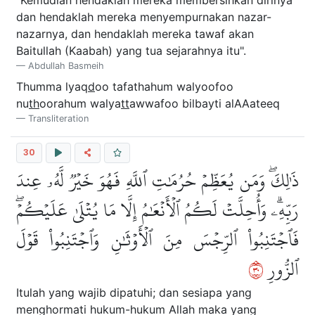
dan hendaklah mereka menyempurnakan nazar-
nazarnya, dan hendaklah mereka tawaf akan
Baitullah (Kaabah) yang tua sejarahnya itu".
Abdullah Basmeih
Thumma lyaq
d
oo tafathahum walyoofoo
nu
th
oorahum walya
tt
awwafoo bilbayti alAAateeq
Transliteration
30
ذَٰلِكَۖ وَمَن يُعَظِّمۡ حُرُمَٰتِ ٱللَّهِ فَهُوَ خَيۡرٞ لَّهُۥ عِندَ
رَبِّهِۦۗ وَأُحِلَّتۡ لَكُمُ ٱلۡأَنۡعَٰمُ إِلَّا مَا يُتۡلَىٰ عَلَيۡكُمۡۖ
فَٱجۡتَنِبُواْ ٱلرِّجۡسَ مِنَ ٱلۡأَوۡثَٰنِ وَٱجۡتَنِبُواْ قَوۡلَ
٠٣
ٱلزُّورِ
Itulah yang wajib dipatuhi; dan sesiapa yang
menghormati hukum-hukum Allah maka yang