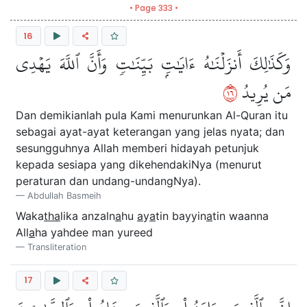
• Page 333 •
16
وَكَذَٰلِكَ أَنزَلۡنَٰهُ ءَايَٰتِۭ بَيِّنَٰتٖ وَأَنَّ ٱللَّهَ يَهۡدِي
٦١
مَن يُرِيدُ
Dan demikianlah pula Kami menurunkan Al-Quran itu
sebagai ayat-ayat keterangan yang jelas nyata; dan
sesungguhnya Allah memberi hidayah petunjuk
kepada sesiapa yang dikehendakiNya (menurut
peraturan dan undang-undangNya).
Abdullah Basmeih
Waka
tha
lika anzaln
a
hu
a
y
a
tin bayyin
a
tin waanna
All
a
ha yahdee man yureed
Transliteration
17