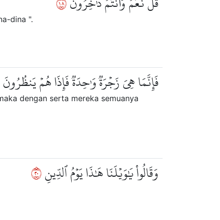
٨١
قُلۡ نَعَمۡ وَأَنتُمۡ دَٰخِرُونَ
a-dina ".
فَإِنَّمَا هِيَ زَجۡرَةٞ وَٰحِدَةٞ فَإِذَا هُمۡ يَنظُرُونَ
, maka dengan serta mereka semuanya
٠٢
وَقَالُواْ يَٰوَيۡلَنَا هَٰذَا يَوۡمُ ٱلدِّينِ