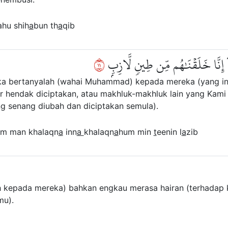
ahu shih
a
bun th
a
qib
١١
ٓۚ إِنَّا خَلَقۡنَٰهُم مِّن طِينٖ لَّازِبِۭ
ka bertanyalah (wahai Muhammad) kepada mereka (yang i
ar hendak diciptakan, atau makhluk-makhluk lain yang Kami
ng senang diubah dan diciptakan semula).
am man khalaqn
a
inn
a
khalaqn
a
hum min
t
eenin l
a
zib
ah kepada mereka) bahkan engkau merasa hairan (terhadap 
mu).