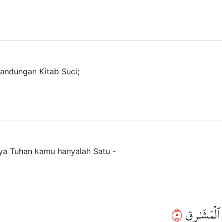
ndungan Kitab Suci;
a Tuhan kamu hanyalah Satu -
٥
ُ ٱلۡمَشَٰرِقِ