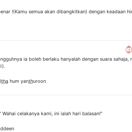
enar !(Kamu semua akan dibangkitkan) dengan keadaan hin
٩١
ungguhnya ia boleh berlaku hanyalah dengan suara sahaja
i).
i
tha
hum yan
th
uroon
 Wahai celakanya kami, ini ialah hari balasan!"
ddeen