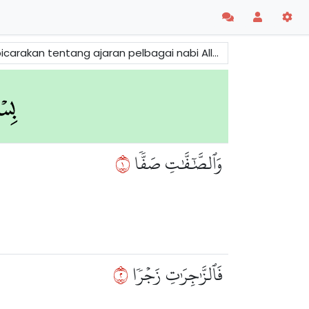
rahim dengan penyembahan berhala.Ujian Nabi Ibrahim. Kesanggupannya mengorbankan anaknya.
١
وَٱلصَّٰٓفَّٰتِ صَفّٗا
٢
فَٱلزَّٰجِرَٰتِ زَجۡرٗا