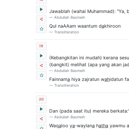
Jawablah (wahai Muhammad): "Ya, b
Abdullah Basmeih
Qul naAAam waantum d
a
khiroon
Transliteration
19
(Kebangkitan ini mudah) kerana ses
(bangkit) melihat (apa yang akan jad
Abdullah Basmeih
Fainnam
a
hiya zajratun w
ah
idatun fa
Transliteration
20
Dan (pada saat itu) mereka berkata:"
Abdullah Basmeih
Waq
a
loo y
a
-waylan
a
h
atha
yawmu a