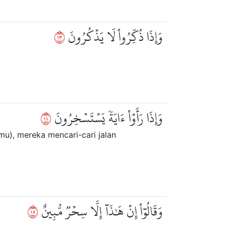
٣١
وَإِذَا ذُكِّرُواْ لَا يَذۡكُرُونَ
٤١
وَإِذَا رَأَوۡاْ ءَايَةٗ يَسۡتَسۡخِرُونَ
u), mereka mencari-cari jalan
٥١
وَقَالُوٓاْ إِنۡ هَٰذَآ إِلَّا سِحۡرٞ مُّبِينٌ