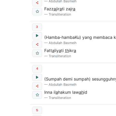
Abdullah Basmeih
Fazz
a
jir
a
ti zajr
a
Transliteration
3
(Hamba-hambaKu) yang membaca ka
Abdullah Basmeih
Fatt
a
liy
a
ti
th
ikr
a
Transliteration
4
(Sumpah demi sumpah) sesungguhny
Abdullah Basmeih
Inna il
a
hakum law
ah
id
Transliteration
5