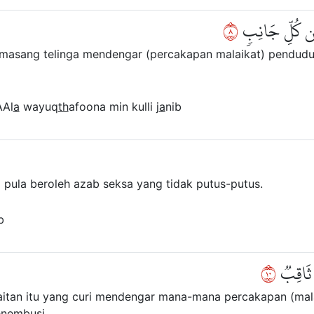
٨
َ مِن كُلِّ جَانِبٖ
masang telinga mendengar (percakapan malaikat) penduduk
AAl
a
wayuq
th
afoona min kulli j
a
nib
pula beroleh azab seksa yang tidak putus-putus.
b
٠١
 ثَاقِبٞ
yaitan itu yang curi mendengar mana-mana percakapan (mala
enembusi.