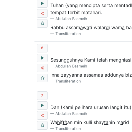
Tuhan (yang mencipta serta mentadb
tempat terbit matahari.
Abdullah Basmeih
Rabbu assam
a
w
a
ti walar
d
i wam
a
ba
Transliteration
6
Sesungguhnya Kami telah menghiasi 
Abdullah Basmeih
Inn
a
zayyann
a
assam
a
a adduny
a
biz
Transliteration
7
Dan (Kami pelihara urusan langit it
Abdullah Basmeih
Wa
h
if
th
an min kulli shay
ta
nin m
a
rid
Transliteration