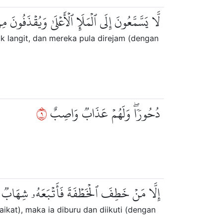
لَّا يَسَّمَّعُونَ إِلَى ٱلۡمَلَإِ ٱلۡأَعۡلَىٰ وَيُقۡذَفُون
 langit, dan mereka pula direjam (dengan
٩
دُحُورٗاۖ وَلَهُمۡ عَذَابٞ وَاصِبٌ
إِلَّا مَنۡ خَطِفَ ٱلۡخَطۡفَةَ فَأَتۡبَعَهُۥ شِهَابٞ
ikat), maka ia diburu dan diikuti (dengan