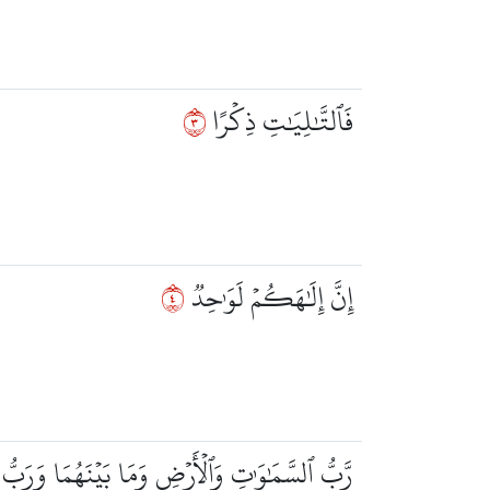
٣
فَٱلتَّٰلِيَٰتِ ذِكۡرًا
٤
إِنَّ إِلَٰهَكُمۡ لَوَٰحِدٞ
رَّبُّ ٱلسَّمَٰوَٰتِ وَٱلۡأَرۡضِ وَمَا بَيۡنَهُمَا وَرَبّ