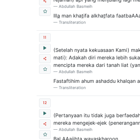
Abdullah Basmeih
Ill
a
man kha
t
ifa alkha
t
fata faatbaAA
Transliteration
11
(Setelah nyata kekuasaan Kami) ma
mati): Adakah diri mereka lebih suk
mencipta mereka dari tanah liat (ya
Abdullah Basmeih
Fastaftihim ahum ashaddu khalqan 
Transliteration
12
(Pertanyaan itu tidak juga berfaed
mereka mengejek-ejek (penerangan
Abdullah Basmeih
Bal AAajibta wayaskharoon