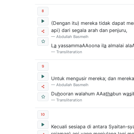
8
(Dengan itu) mereka tidak dapat me
api) dari segala arah dan penjuru,
Abdullah Basmeih
L
a
yassammaAAoona il
a
almalai ala
Transliteration
9
Untuk mengusir mereka; dan mereka 
Abdullah Basmeih
Du
h
ooran walahum AAa
tha
bun w
as
i
Transliteration
10
Kecuali sesiapa di antara Syaitan-s
rejaman) api yang menjulang lagi m