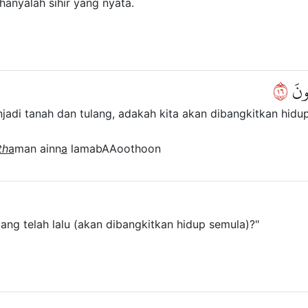
 hanyalah sihir yang nyata.
٦١
ثُونَ
jadi tanah dan tulang, adakah kita akan dibangkitkan hidu
th
a
man ainn
a
lamabAAoothoon
ang telah lalu (akan dibangkitkan hidup semula)?"