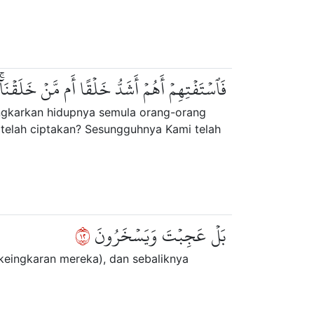
فَٱسۡتَفۡتِهِمۡ أَهُمۡ أَشَدُّ خَلۡقًا أَم مَّنۡ خَلَقۡنَا
ngkarkan hidupnya semula orang-orang
 telah ciptakan? Sesungguhnya Kami telah
٢١
بَلۡ عَجِبۡتَ وَيَسۡخَرُونَ
keingkaran mereka), dan sebaliknya