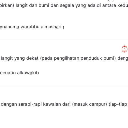
irkan) langit dan bumi dan segala yang ada di antara ked
ynahum
a
warabbu almash
a
riq
٦
langit yang dekat (pada penglihatan penduduk bumi) deng
eenatin alkaw
a
kib
u) dengan serapi-rapi kawalan dari (masuk campur) tiap-tiap