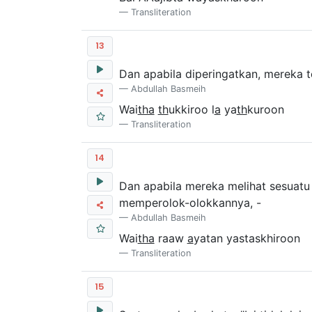
Transliteration
13
Dan apabila diperingatkan, mereka t
Abdullah Basmeih
Wai
tha
th
ukkiroo l
a
ya
th
kuroon
Transliteration
14
Dan apabila mereka melihat sesuat
memperolok-olokkannya, -
Abdullah Basmeih
Wai
tha
raaw
a
yatan yastaskhiroon
Transliteration
15