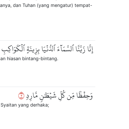
uanya, dan Tuhan (yang mengatur) tempat-
إِنَّا زَيَّنَّا ٱلسَّمَآءَ ٱلدُّنۡيَا بِزِينَةٍ ٱلۡكَوَاكِبِ
an hiasan bintang-bintang.
٧
وَحِفۡظٗا مِّن كُلِّ شَيۡطَٰنٖ مَّارِدٖ
 Syaitan yang derhaka;