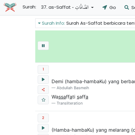
- الصَّافَّاتِ
Surah:
37. as-Saffat
Go
S
Surah Info:
Surah As-Saffat berbicara tentang keesaan Allah dalam istilah yan
1
Demi (hamba-hambaKu) yang berbari
Abdullah Basmeih
Wa
ssa
ff
a
ti
s
aff
a
Transliteration
2
(Hamba-hambaKu) yang melarang (d