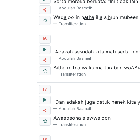
Serta mereka berkata: "Ini tidak lain
Abdullah Basmeih
Waq
a
loo in h
atha
ill
a
si
h
run mubeen
Transliteration
16
"Adakah sesudah kita mati serta men
Abdullah Basmeih
Ai
tha
mitn
a
wakunn
a
tur
a
ban waAAi
Transliteration
17
"Dan adakah juga datuk nenek kita y
Abdullah Basmeih
Awa
a
b
a
on
a
alawwaloon
Transliteration
18