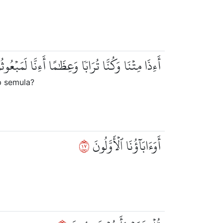
أَءِذَا مِتۡنَا وَكُنَّا تُرَابٗا وَعِظَٰمًا أَءِنَّا لَمَبۡعُو
p semula?
٧١
أَوَءَابَآؤُنَا ٱلۡأَوَّلُونَ