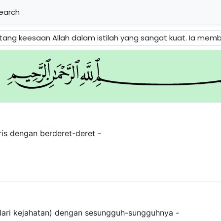
earch
g sangat kuat. Ia membicarakan tentang ajaran pelbagai nabi Allah. Allah menyelamatkan Nabi Nuh dari musuhnya. Pertemuan Nabi Ib
s dengan berderet-deret -
ari kejahatan) dengan sesungguh-sungguhnya -