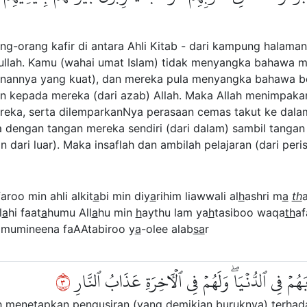
ng-orang kafir di antara Ahli Kitab - dari kampung halama
llah. Kamu (wahai umat Islam) tidak menyangka bahawa m
anannya yang kuat), dan mereka pula menyangka bahawa 
n kepada mereka (dari azab) Allah. Maka Allah menimpaka
mereka, serta dilemparkanNya perasaan cemas takut ke dalam
engan tangan mereka sendiri (dari dalam) sambil tangan
ari luar). Maka insaflah dan ambilah pelajaran (dari peri
aroo min ahli alkit
a
bi min diy
a
rihim liawwali al
h
ashri m
a
th
l
a
hi faat
a
humu All
a
hu min
h
aythu lam ya
h
tasiboo waqa
th
af
mumineena faAAtabiroo y
a
-olee alab
sa
r
٣
بَهُمۡ فِي ٱلدُّنۡيَاۖ وَلَهُمۡ فِي ٱلۡأٓخِرَةِ عَذَابُ ٱلنَّارِ
lah menetapkan pengusiran (yang demikian buruknya) terhad