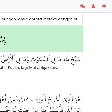
kepada Allah. Terdapat juga beberapa nama-nama Allah yang indah disebutkan dalam surah ini.
سَبَّحَ لِلَّهِ مَا فِي ٱلسَّمَٰوَٰتِ وَمَا فِي ٱلۡأَرۡضِۖ
aha Kuasa, lagi Maha Bijaksana.
هُوَ ٱلَّذِيٓ أَخۡرَجَ ٱلَّذِينَ كَفَرُواْ مِنۡ أَهۡلِ ٱ
مِّنَ ٱللَّهِ فَأَتَىٰهُمُ ٱللَّهُ مِنۡ حَيۡثُ لَمۡ يَحۡتَس