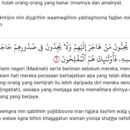
 itulah orang-orang yang benar (imannya dan amalnya).
khrijoo min diy
a
rihim waamw
a
lihim yabtaghoona fa
d
lan mi
n
مۡ يُحِبُّونَ مَنۡ هَاجَرَ إِلَيۡهِمۡ وَلَا يَجِدُونَ فِي صُدُورِهِمۡ حَاجَةٗ مّ
٩
ِهِۦ فَأُوْلَٰٓئِكَ هُمُ ٱلۡمُفۡلِحُونَ
ami negeri (Madinah) serta beriman sebelum mereka, meng
alam hati mereka perasaan berhajatkan apa yang telah dibe
-orang yang berhijrah itu lebih daripada diri mereka send
ingatlah), sesiapa yang menjaga serta memelihara dirinya 
ang yang berjaya.
leem
a
na min qablihim yu
h
ibboona man h
a
jara ilayhim wal
a
y
m walaw k
a
na bihim kha
sas
atun waman yooqa shu
hh
a nafsi