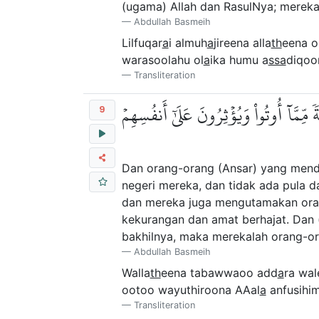
(ugama) Allah dan RasulNya; mereka
Abdullah Basmeih
Lilfuqar
a
i almuh
a
jireena alla
th
eena o
warasoolahu ol
a
ika humu a
ssa
diqoo
Transliteration
ِمَّآ أُوتُواْ وَيُؤۡثِرُونَ عَلَىٰٓ أَنفُسِهِمۡ
9
Dan orang-orang (Ansar) yang mendi
negeri mereka, dan tidak ada pula d
dan mereka juga mengutamakan orang
kekurangan dan amat berhajat. Dan (
bakhilnya, maka merekalah orang-or
Abdullah Basmeih
Walla
th
eena tabawwaoo add
a
ra wa
ootoo wayuthiroona AAal
a
anfusihi
Transliteration