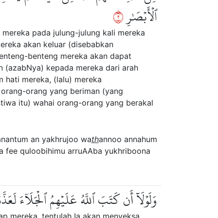
٢
ٱلۡأَبۡصَٰرِ
n mereka pada julung-julung kali mereka
ereka akan keluar (disebabkan
benteng-benteng mereka akan dapat
n (azabNya) kepada mereka dari arah
 hati mereka, (lalu) mereka
 orang-orang yang beriman (yang
stiwa itu) wahai orang-orang yang berakal
anantum an yakhrujoo wa
th
annoo annahum
a fee quloobihimu arruAAba yukhriboona
وَلَوۡلَآ أَن كَتَبَ ٱللَّهُ عَلَيۡهِمُ ٱلۡجَلَآءَ لَعَذَّ
ap mereka, tentulah Ia akan menyeksa