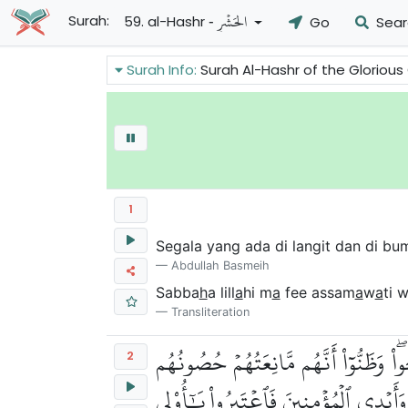
- الحَشۡرِ
Surah:
59. al-Hashr
Go
Sear
Surah Info:
Surah Al-Hashr of the Glorious Quran membicarakan tentang pengusir
1
Segala yang ada di langit dan di bu
Abdullah Basmeih
Sabba
h
a lill
a
hi m
a
fee assam
a
w
a
ti 
Transliteration
 وَظَنُّوٓاْ أَنَّهُم مَّانِعَتُهُمۡ حُصُونُهُم
2
َأَيۡدِي ٱلۡمُؤۡمِنِينَ فَٱعۡتَبِرُواْ يَٰٓأُوْلِي