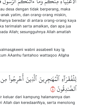
ٱلۡأَغۡنِيَآءِ مِنكُمۡۚ وَمَآ ءَاتَىٰكُمُ ٱلرَّسُولُ فَخ
tau desa dengan tidak berperang, maka
k-anak yatim, dan orang-orang miskin,
 hanya beredar di antara orang-orang kaya
a terimalah serta amalkan, dan apa jua
ada Allah; sesungguhnya Allah amatlah
almas
a
keeni wabni assabeeli kay l
a
kum AAanhu fantahoo wattaqoo All
a
ha
لِلۡفُقَرَآءِ ٱلۡمُهَٰجِرِينَ ٱلَّذِينَ أُخۡرِجُواْ مِن 
٨
ٱلصَّٰدِقُونَ
sir keluar dari kampung halamannya dan
ri Allah dan keredaanNya, serta menolong