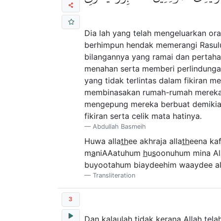
Dia lah yang telah mengeluarkan ora
berhimpun hendak memerangi Rasulu
bilangannya yang ramai dan pertah
menahan serta memberi perlindunga
yang tidak terlintas dalam fikiran 
membinasakan rumah-rumah mereka d
mengepung mereka berbuat demikian d
fikiran serta celik mata hatinya.
Abdullah Basmeih
Huwa alla
th
ee akhraja alla
th
eena kaf
m
a
niAAatuhum
h
u
s
oonuhum mina Al
buyootahum biaydeehim waaydee al
Transliteration
3
Dan kalaulah tidak kerana Allah te