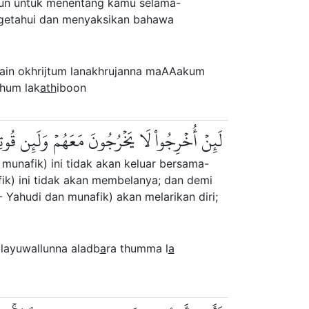
pun untuk menentang kamu selama-
ngetahui dan menyaksikan bahawa
lain okhrijtum lanakhrujanna maAAakum
hum lak
ath
iboon
لَئِنۡ أُخۡرِجُواْ لَا يَخۡرُجُونَ مَعَهُمۡ وَلَئِن قُوتِل
munafik) ini tidak akan keluar bersama-
ik) ini tidak akan membelanya; dan demi
Yahudi dan munafik) akan melarikan diri;
layuwallunna aladb
a
ra thumma l
a