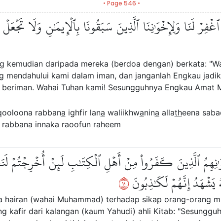
• Page 546 •
فِرۡ لَنَا وَلِإِخۡوَٰنِنَا ٱلَّذِينَ سَبَقُونَا بِٱلۡإِيمَٰنِ وَلَا تَجۡعَلۡ فِي 
ng kemudian daripada mereka (berdoa dengan) berkata: "W
 mendahului kami dalam iman, dan janganlah Engkau jadik
beriman. Wahai Tuhan kami! Sesungguhnya Engkau Amat M
qooloona rabban
a
ighfir lan
a
waliikhw
a
nin
a
alla
th
eena sab
 rabban
a
innaka raoofun ra
h
eem
خۡوَٰنِهِمُ ٱلَّذِينَ كَفَرُواْ مِنۡ أَهۡلِ ٱلۡكِتَٰبِ لَئِنۡ أُخۡرِجۡتُمۡ 
١١
ُ يَشۡهَدُ إِنَّهُمۡ لَكَٰذِبُونَ
a hairan (wahai Muhammad) terhadap sikap orang-orang mu
 kafir dari kalangan (kaum Yahudi) ahli Kitab: "Sesungguh