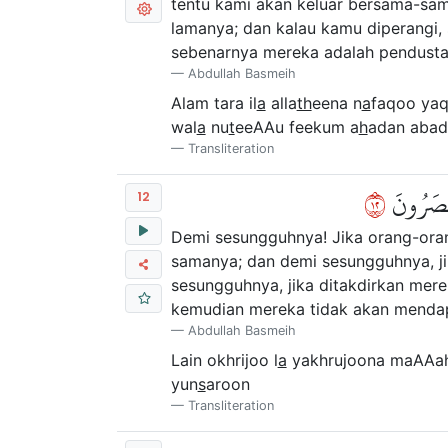
tentu kami akan keluar bersama-sa
lamanya; dan kalau kamu diperangi
sebenarnya mereka adalah pendusta
Abdullah Basmeih
Alam tara il
a
alla
th
eena n
a
faqoo yaq
wal
a
nu
t
eeAAu feekum a
h
adan abad
Transliteration
٢١
 يُنصَرُونَ
12
Demi sesungguhnya! Jika orang-orang
samanya; dan demi sesungguhnya, ji
sesungguhnya, jika ditakdirkan mer
kemudian mereka tidak akan mendap
Abdullah Basmeih
Lain okhrijoo l
a
yakhrujoona maAAahu
yun
s
aroon
Transliteration