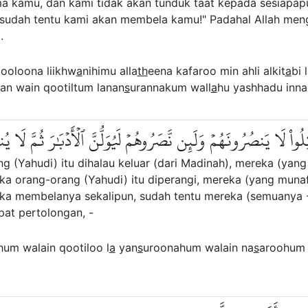
ma kamu, dan kami tidak akan tunduk taat kepada sesiapa
, sudah tentu kami akan membela kamu!" Padahal Allah me
.
ooloona liikhw
a
nihimu alla
th
eena kafaroo min ahli alkit
a
bi 
an wain qootiltum lanan
s
urannakum wall
a
hu yashhadu inna
ُواْ لَا يَنصُرُونَهُمۡ وَلَئِن نَّصَرُوهُمۡ لَيُوَلُّنَّ ٱلۡأَدۡبَٰرَ ثُمَّ لَا
 (Yahudi) itu dihalau keluar (dari Madinah), mereka (yang 
ka orang-orang (Yahudi) itu diperangi, mereka (yang munaf
eka membelanya sekalipun, sudah tentu mereka (semuanya - 
at pertolongan, -
m walain qootiloo l
a
yan
s
uroonahum walain na
s
aroohum 