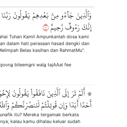
وَٱلَّذِينَ جَآءُو مِنۢ بَعۡدِهِمۡ يَقُولُونَ رَبَّنَا ٱغۡ
٠١
إِنَّكَ رَءُوفٞ رَّحِيمٌ
ahai Tuhan Kami! Ampunkanlah dosa kami
an dalam hati perasaan hasad dengki dan
elimpah Belas kasihan dan RahmatMu".
aqoon
a
bileem
a
ni wal
a
tajAAal fee
أَلَمۡ تَرَ إِلَى ٱلَّذِينَ نَافَقُواْ يَقُولُونَ لِإِ
أَحَدًا أَبَدٗا وَإِن قُوتِلۡتُمۡ لَنَنصُرَنَّكُمۡ وَٱللَّه
nafik itu? Mereka tergamak berkata
nya, kalau kamu dihalau keluar sudah