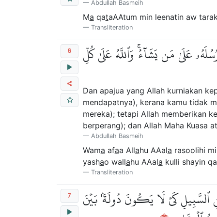
Abdullah Basmeih
M
a
qa
t
aAAtum min leenatin aw tar
Transliteration
لَهُۥ عَلَىٰ مَن يَشَآءُۚ وَٱللَّهُ عَلَىٰ كُلِّ
6
Dan apajua yang Allah kurniakan kep
mendapatnya), kerana kamu tidak m
mereka); tetapi Allah memberikan 
berperang); dan Allah Maha Kuasa at
Abdullah Basmeih
Wam
a
af
a
a All
a
hu AAal
a
rasoolihi m
yash
a
o wall
a
hu AAal
a
kulli shayin q
Transliteration
َٱبۡنِ ٱلسَّبِيلِ كَيۡ لَا يَكُونَ دُولَةَۢ بَيۡنَ
7