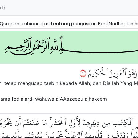
ch
an Bani Nadhir dan hubungan rahsia antara mereka dengan orang-orang munafik Madinah. Ia mengingatkan orang Mukmin supaya beriman 
١
 وَهُوَ ٱلۡعَزِيزُ ٱلۡحَكِيمُ
mi tetap mengucap tasbih kepada Allah; dan Dia lah Yang M
wam
a
fee alar
d
i wahuwa alAAazeezu al
h
akeem
لۡكِتَٰبِ مِن دِيَٰرِهِمۡ لِأَوَّلِ ٱلۡحَشۡرِۚ مَا ظَنَنتُمۡ أَن يَخۡرُجُواْۖ
ِبُواْۖ وَقَذَفَ فِي قُلُوبِهِمُ ٱلرُّعۡبَۚ يُخۡرِبُونَ بُيُوتَهُم بِأَيۡدِيهِمۡ و