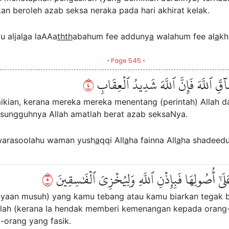
an beroleh azab seksa neraka pada hari akhirat kelak.
 aljal
a
a laAAa
thth
abahum fee adduny
a
walahum fee al
a
kh
• Page 545 •
٤
َآقِّ ٱللَّهَ فَإِنَّ ٱللَّهَ شَدِيدُ ٱلۡعِقَابِ
kian, kerana mereka mereka menentang (perintah) Allah da
esungguhnya Allah amatlah berat azab seksaNya.
warasoolahu waman yush
a
qqi All
a
ha fainna All
a
ha shadeedu
٥
َلَىٰٓ أُصُولِهَا فَبِإِذۡنِ ٱللَّهِ وَلِيُخۡزِيَ ٱلۡفَٰسِقِينَ
aan musuh) yang kamu tebang atau kamu biarkan tegak be
Allah (kerana Ia hendak memberi kemenangan kepada orang
orang yang fasik.