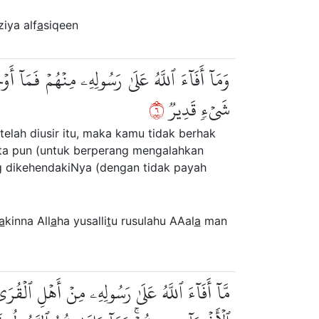
ziya alf
a
siqeen
وَمَآ أَفَآءَ ٱللَّهُ عَلَىٰ رَسُولِهِۦ مِنۡهُمۡ فَمَآ 
٦
شَيۡءٖ قَدِيرٞ
elah diusir itu, maka kamu tidak berhak
ta pun (untuk berperang mengalahkan
g dikehendakiNya (dengan tidak payah
a
kinna All
a
ha yusalli
t
u rusulahu AAal
a
man
مَّآ أَفَآءَ ٱللَّهُ عَلَىٰ رَسُولِهِۦ مِنۡ أَهۡلِ ٱلۡقُر