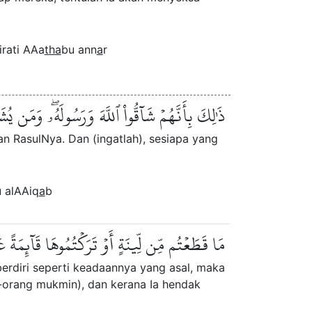
irati AAa
tha
bu ann
a
r
ذَٰلِكَ بِأَنَّهُمۡ شَآقُّواْ ٱللَّهَ وَرَسُولَهُۥۖ وَمَن يُش
n RasulNya. Dan (ingatlah), sesiapa yang
 alAAiq
a
b
مَا قَطَعۡتُم مِّن لِّينَةٍ أَوۡ تَرَكۡتُمُوهَا قَآئِمَةً ع
rdiri seperti keadaannya yang asal, maka
-orang mukmin), dan kerana Ia hendak