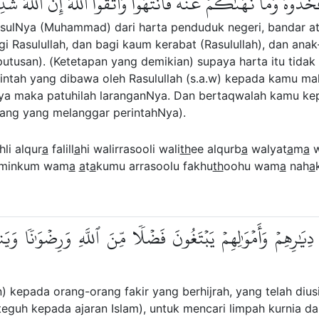
ُذُوهُ وَمَا نَهَىٰكُمۡ عَنۡهُ فَٱنتَهُواْۚ وَٱتَّقُواْ ٱللَّهَۖ إِنَّ ٱللَّهَ ش
asulNya (Muhammad) dari harta penduduk negeri, bandar a
agi Rasulullah, dan bagi kaum kerabat (Rasulullah), dan ana
utusan). (Ketetapan yang demikian) supaya harta itu tidak
intah yang dibawa oleh Rasulullah (s.a.w) kepada kamu mak
a maka patuhilah laranganNya. Dan bertaqwalah kamu kep
ang yang melanggar perintahNya).
hli alqur
a
falill
a
hi walirrasooli wali
th
ee alqurb
a
walyat
a
m
a
w
 minkum wam
a
a
t
a
kumu arrasoolu fakhu
th
oohu wam
a
nah
a
دِيَٰرِهِمۡ وَأَمۡوَٰلِهِمۡ يَبۡتَغُونَ فَضۡلٗا مِّنَ ٱللَّهِ وَرِضۡوَٰنٗا وَيَن
) kepada orang-orang fakir yang berhijrah, yang telah diu
eguh kepada ajaran Islam), untuk mencari limpah kurnia da