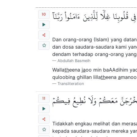
قُلُوبِنَا غِلّٗا لِّلَّذِينَ ءَامَنُواْ رَبَّنَآ
10
Dan orang-orang (Islam) yang data
dan dosa saudara-saudara kami yang
dendam terhadap orang-orang yang 
Abdullah Basmeih
Walla
th
eena j
a
oo min baAAdihim ya
quloobin
a
ghillan lilla
th
eena
a
manoo
Transliteration
۞ لَنَخۡرُجَنَّ مَعَكُمۡ وَلَا نُطِيعُ فِيكُمۡ
11
Tidakkah engkau melihat dan meras
kepada saudara-saudara mereka yang