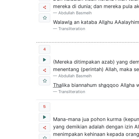
mereka di dunia; dan mereka pula ak
Abdullah Basmeih
Walawl
a
an kataba All
a
hu AAalayhimu
Transliteration
4
(Mereka ditimpakan azab) yang demi
menentang (perintah) Allah, maka s
Abdullah Basmeih
Tha
lika biannahum sh
a
qqoo All
a
ha 
Transliteration
5
Mana-mana jua pohon kurma (kepuny
yang demikian adalah dengan izin 
menimpakan kehinaan kepada orang-