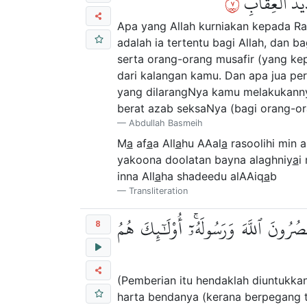
٧
َدِيدُ ٱلۡعِقَابِ
Apa yang Allah kurniakan kepada R
adalah ia tertentu bagi Allah, dan b
serta orang-orang musafir (yang kep
dari kalangan kamu. Dan apa jua per
yang dilarangNya kamu melakukanny
berat azab seksaNya (bagi orang-or
Abdullah Basmeih
M
a
af
a
a All
a
hu AAal
a
rasoolihi min a
yakoona doolatan bayna alaghniy
a
i
inna All
a
ha shadeedu alAAiq
a
b
Transliteration
صُرُونَ ٱللَّهَ وَرَسُولَهُۥٓۚ أُوْلَٰٓئِكَ هُمُ
8
(Pemberian itu hendaklah diuntukkan
harta bendanya (kerana berpegang t