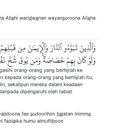
na All
a
hi wari
d
w
a
nan wayan
s
uroona All
a
ha
وَٱلَّذِينَ تَبَوَّءُو ٱلدَّارَ وَٱلۡإِيمَٰنَ مِن قَبۡلِهِ
وَلَوۡ كَانَ بِهِمۡ خَصَاصَةٞۚ وَمَن يُوقَ شُحَّ نَفۡس
asihi orang-orang yang berhijrah ke
ri kepada orang-orang yang berhijrah itu;
iri, sekalipun mereka dalam keadaan
daripada dipengaruhi oleh tabiat
ajidoona fee
s
udoorihim
ha
jatan mimm
a
hi faol
a
ika humu almufli
h
oon