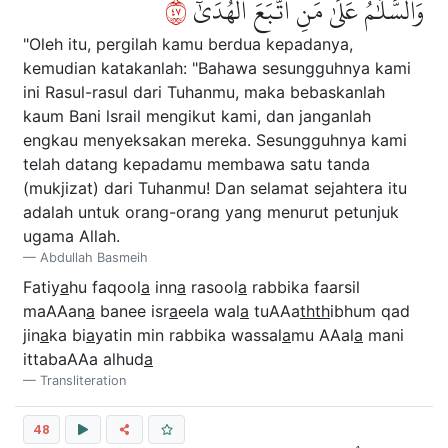
٧٤
وَٱلسَّلَٰمُ عَلَىٰ مَنِ ٱتَّبَعَ ٱلۡهُدَىٰٓ
"Oleh itu, pergilah kamu berdua kepadanya,
kemudian katakanlah: "Bahawa sesungguhnya kami
ini Rasul-rasul dari Tuhanmu, maka bebaskanlah
kaum Bani lsrail mengikut kami, dan janganlah
engkau menyeksakan mereka. Sesungguhnya kami
telah datang kepadamu membawa satu tanda
(mukjizat) dari Tuhanmu! Dan selamat sejahtera itu
adalah untuk orang-orang yang menurut petunjuk
ugama Allah.
Abdullah Basmeih
Fatiy
a
hu faqool
a
inn
a
rasool
a
rabbika faarsil
maAAan
a
banee isr
a
eela wal
a
tuAAa
thth
ibhum qad
jin
a
ka bi
a
yatin min rabbika wassal
a
mu AAal
a
mani
ittabaAAa alhud
a
Transliteration
48