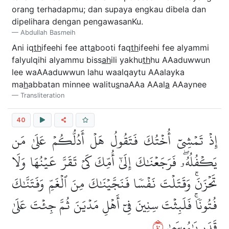
orang terhadapmu; dan supaya engkau dibela dan
dipelihara dengan pengawasanKu.
Abdullah Basmeih
Ani iq
th
ifeehi fee att
a
booti faq
th
ifeehi fee alyammi
falyulqihi alyammu biss
ah
ili yakhu
th
hu AAaduwwun
lee waAAaduwwun lahu waalqaytu AAalayka
ma
h
abbatan minnee walitu
s
naAAa AAal
a
AAaynee
Transliteration
40
إِذۡ تَمۡشِيٓ أُخۡتُكَ فَتَقُولُ هَلۡ أَدُلُّكُمۡ عَلَىٰ مَن
يَكۡفُلُهُۥۖ فَرَجَعۡنَٰكَ إِلَىٰٓ أُمِّكَ كَيۡ تَقَرَّ عَيۡنُهَا وَلَا
تَحۡزَنَۚ وَقَتَلۡتَ نَفۡسٗا فَنَجَّيۡنَٰكَ مِنَ ٱلۡغَمِّ وَفَتَنَّٰكَ
فُتُونٗاۚ فَلَبِثۡتَ سِنِينَ فِيٓ أَهۡلِ مَدۡيَنَ ثُمَّ جِئۡتَ عَلَىٰ
٠٤
قَدَرٖ يَٰمُوسَىٰ