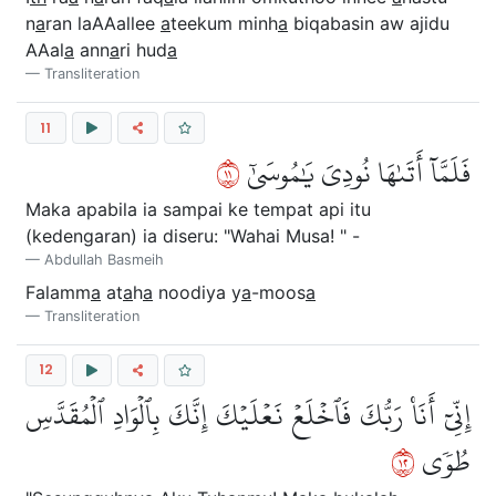
n
a
ran laAAallee
a
teekum minh
a
biqabasin aw ajidu
AAal
a
ann
a
ri hud
a
Transliteration
11
١١
فَلَمَّآ أَتَىٰهَا نُودِيَ يَٰمُوسَىٰٓ
Maka apabila ia sampai ke tempat api itu
(kedengaran) ia diseru: "Wahai Musa! " -
Abdullah Basmeih
Falamm
a
at
a
h
a
noodiya y
a
-moos
a
Transliteration
12
إِنِّيٓ أَنَا۠ رَبُّكَ فَٱخۡلَعۡ نَعۡلَيۡكَ إِنَّكَ بِٱلۡوَادِ ٱلۡمُقَدَّسِ
٢١
طُوٗى