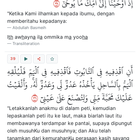
٨٣
إِذۡ أَوۡحَيۡنَآ إِلَىٰٓ أُمِّكَ مَا يُوحَىٰٓ
"Ketika Kami ilhamkan kepada ibumu, dengan
memberitahu kepadanya:
Abdullah Basmeih
I
th
aw
h
ayn
a
il
a
ommika m
a
yoo
ha
Transliteration
39
أَنِ ٱقۡذِفِيهِ فِي ٱلتَّابُوتِ فَٱقۡذِفِيهِ فِي ٱلۡيَمِّ فَلۡيُلۡقِهِ
ٱلۡيَمُّ بِٱلسَّاحِلِ يَأۡخُذۡهُ عَدُوّٞ لِّي وَعَدُوّٞ لَّهُۥۚ وَأَلۡقَيۡتُ
٩٣
عَلَيۡكَ مَحَبَّةٗ مِّنِّي وَلِتُصۡنَعَ عَلَىٰ عَيۡنِيٓ
"Letakkanlah anakmu di dalam peti, kemudian
lepaskanlah peti itu ke laut, maka biarlah laut itu
membawanya terdampar ke pantai, supaya dipungut
oleh musuhKu dan musuhnya; dan Aku telah
tanamkan dari kemurahanKu perasaan kasih sayang