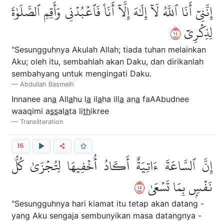
إِنَّنِيٓ أَنَا ٱللَّهُ لَآ إِلَٰهَ إِلَّآ أَنَا۠ فَٱعۡبُدۡنِي وَأَقِمِ ٱلصَّلَوٰةَ
٤١
لِذِكۡرِيٓ
"Sesungguhnya Akulah Allah; tiada tuhan melainkan
Aku; oleh itu, sembahlah akan Daku, dan dirikanlah
sembahyang untuk mengingati Daku.
Abdullah Basmeih
Innanee an
a
All
a
hu l
a
il
a
ha ill
a
an
a
faAAbudnee
waaqimi a
ss
al
a
ta li
th
ikree
Transliteration
15
إِنَّ ٱلسَّاعَةَ ءَاتِيَةٌ أَكَادُ أُخۡفِيهَا لِتُجۡزَىٰ كُلُّ
٥١
نَفۡسِۭ بِمَا تَسۡعَىٰ
"Sesungguhnya hari kiamat itu tetap akan datang -
yang Aku sengaja sembunyikan masa datangnya -