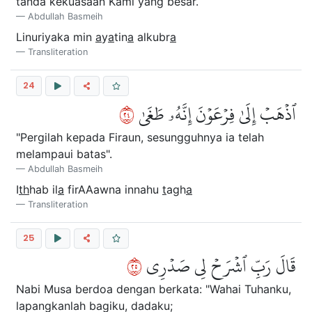
tanda kekuasaan Kami yang besar.
Abdullah Basmeih
Linuriyaka min
a
y
a
tin
a
alkubr
a
Transliteration
24
٤٢
ٱذۡهَبۡ إِلَىٰ فِرۡعَوۡنَ إِنَّهُۥ طَغَىٰ
"Pergilah kepada Firaun, sesungguhnya ia telah
melampaui batas".
Abdullah Basmeih
I
th
hab il
a
firAAawna innahu
t
agh
a
Transliteration
25
٥٢
قَالَ رَبِّ ٱشۡرَحۡ لِي صَدۡرِي
Nabi Musa berdoa dengan berkata: "Wahai Tuhanku,
lapangkanlah bagiku, dadaku;