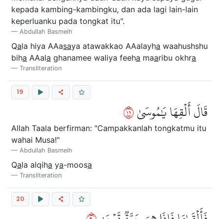
kepada kambing-kambingku, dan ada lagi lain-lain
keperluanku pada tongkat itu".
Abdullah Basmeih
Q
a
la hiya AAa
sa
ya atawakkao AAalayh
a
waahushshu
bih
a
AAal
a
ghanamee waliya feeh
a
ma
a
ribu okhr
a
Transliteration
19
٩١
قَالَ أَلۡقِهَا يَٰمُوسَىٰ
Allah Taala berfirman: "Campakkanlah tongkatmu itu
wahai Musa!"
Abdullah Basmeih
Q
a
la alqih
a
y
a
-moos
a
Transliteration
20
٠٢
فَأَلۡقَىٰهَا فَإِذَا هِيَ حَيَّةٞ تَسۡعَىٰ