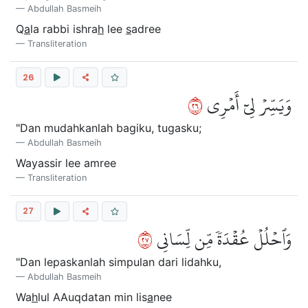
Abdullah Basmeih
Q
a
la rabbi ishra
h
lee
s
adree
Transliteration
26
٦٢
وَيَسِّرۡ لِيٓ أَمۡرِي
"Dan mudahkanlah bagiku, tugasku;
Abdullah Basmeih
Wayassir lee amree
Transliteration
27
٧٢
وَٱحۡلُلۡ عُقۡدَةٗ مِّن لِّسَانِي
"Dan lepaskanlah simpulan dari lidahku,
Abdullah Basmeih
Wa
h
lul AAuqdatan min lis
a
nee