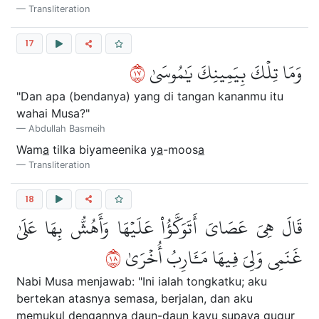
Transliteration
17
٧١
وَمَا تِلۡكَ بِيَمِينِكَ يَٰمُوسَىٰ
"Dan apa (bendanya) yang di tangan kananmu itu
wahai Musa?"
Abdullah Basmeih
Wam
a
tilka biyameenika y
a
-moos
a
Transliteration
18
قَالَ هِيَ عَصَايَ أَتَوَكَّؤُاْ عَلَيۡهَا وَأَهُشُّ بِهَا عَلَىٰ
٨١
غَنَمِي وَلِيَ فِيهَا مَـَٔارِبُ أُخۡرَىٰ
Nabi Musa menjawab: "Ini ialah tongkatku; aku
bertekan atasnya semasa, berjalan, dan aku
memukul dengannya daun-daun kayu supaya gugur