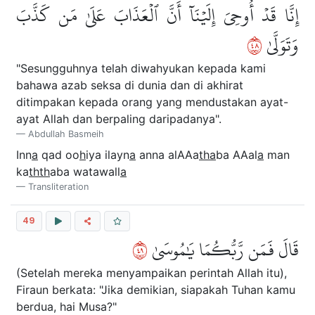
إِنَّا قَدۡ أُوحِيَ إِلَيۡنَآ أَنَّ ٱلۡعَذَابَ عَلَىٰ مَن كَذَّبَ
٨٤
وَتَوَلَّىٰ
"Sesungguhnya telah diwahyukan kepada kami
bahawa azab seksa di dunia dan di akhirat
ditimpakan kepada orang yang mendustakan ayat-
ayat Allah dan berpaling daripadanya".
Abdullah Basmeih
Inn
a
qad oo
h
iya ilayn
a
anna alAAa
tha
ba AAal
a
man
ka
thth
aba watawall
a
Transliteration
49
٩٤
قَالَ فَمَن رَّبُّكُمَا يَٰمُوسَىٰ
(Setelah mereka menyampaikan perintah Allah itu),
Firaun berkata: "Jika demikian, siapakah Tuhan kamu
berdua, hai Musa?"