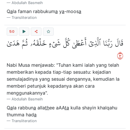
Abdullah Basmeih
Q
a
la faman rabbukum
a
y
a
-moos
a
Transliteration
50
قَالَ رَبُّنَا ٱلَّذِيٓ أَعۡطَىٰ كُلَّ شَيۡءٍ خَلۡقَهُۥ ثُمَّ هَدَىٰ
٠٥
Nabi Musa menjawab: "Tuhan kami ialah yang telah
memberikan kepada tiap-tiap sesuatu: kejadian
semulajadinya yang sesuai dengannya, kemudian Ia
memberi petunjuk kepadanya akan cara
menggunakannya".
Abdullah Basmeih
Q
a
la rabbun
a
alla
th
ee aAA
ta
kulla shayin khalqahu
thumma had
a
Transliteration