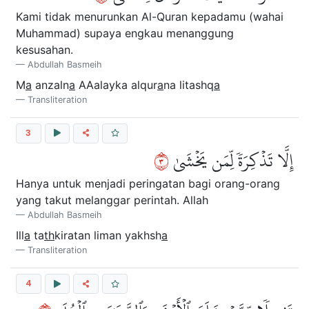
Kami tidak menurunkan Al-Quran kepadamu (wahai
Muhammad) supaya engkau menanggung
kesusahan.
Abdullah Basmeih
M
a
anzaln
a
AAalayka alqur
a
na litashq
a
Transliteration
3
٣
إِلَّا تَذۡكِرَةٗ لِّمَن يَخۡشَىٰ
Hanya untuk menjadi peringatan bagi orang-orang
yang takut melanggar perintah. Allah
Abdullah Basmeih
Ill
a
ta
th
kiratan liman yakhsh
a
Transliteration
4