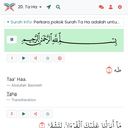
20. Ta Ha
Surah Info:
Perkara pokok Surah Ta Ha adalah untuk meyakinkan Nabi (saw) dan pengikutnya bahawa mesej Al-Quran akhirnya akan berjaya. Kita juga boleh membaca dalam kisah Nabi Musa bahawa Allah menyelamatkan Bani Israil daripada Firaun.
1
١
طه
Taa' Haa.
Abdullah Basmeih
Ta
h
a
Transliteration
2
٢
مَآ أَنزَلۡنَا عَلَيۡكَ ٱلۡقُرۡءَانَ لِتَشۡقَىٰٓ