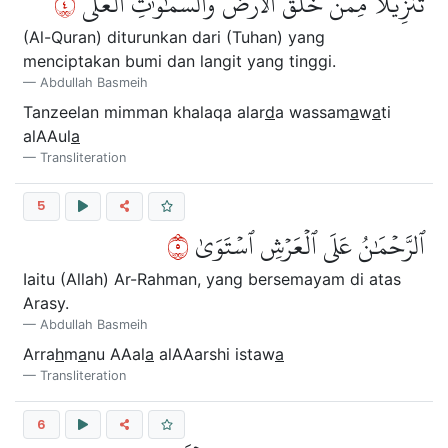
٤
تَنزِيلٗا مِّمَّنۡ خَلَقَ ٱلۡأَرۡضَ وَٱلسَّمَٰوَٰتِ ٱلۡعُلَى
(Al-Quran) diturunkan dari (Tuhan) yang
menciptakan bumi dan langit yang tinggi.
Abdullah Basmeih
Tanzeelan mimman khalaqa alar
d
a wassam
a
w
a
ti
alAAul
a
Transliteration
5
٥
ٱلرَّحۡمَٰنُ عَلَى ٱلۡعَرۡشِ ٱسۡتَوَىٰ
Iaitu (Allah) Ar-Rahman, yang bersemayam di atas
Arasy.
Abdullah Basmeih
Arra
h
m
a
nu AAal
a
alAAarshi istaw
a
Transliteration
6