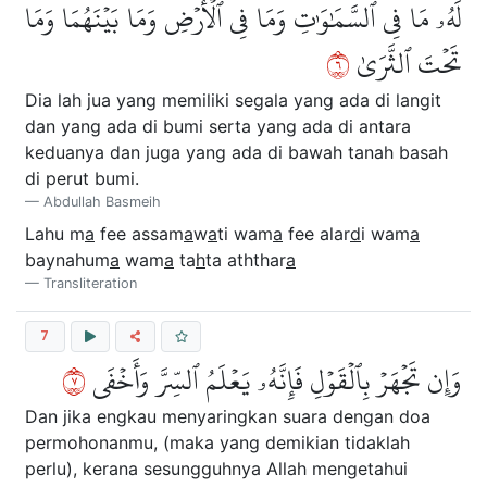
لَهُۥ مَا فِي ٱلسَّمَٰوَٰتِ وَمَا فِي ٱلۡأَرۡضِ وَمَا بَيۡنَهُمَا وَمَا
٦
تَحۡتَ ٱلثَّرَىٰ
Dia lah jua yang memiliki segala yang ada di langit
dan yang ada di bumi serta yang ada di antara
keduanya dan juga yang ada di bawah tanah basah
di perut bumi.
Abdullah Basmeih
Lahu m
a
fee assam
a
w
a
ti wam
a
fee alar
d
i wam
a
baynahum
a
wam
a
ta
h
ta aththar
a
Transliteration
7
٧
وَإِن تَجۡهَرۡ بِٱلۡقَوۡلِ فَإِنَّهُۥ يَعۡلَمُ ٱلسِّرَّ وَأَخۡفَى
Dan jika engkau menyaringkan suara dengan doa
permohonanmu, (maka yang demikian tidaklah
perlu), kerana sesungguhnya Allah mengetahui