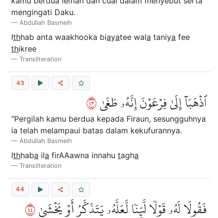
kamu berdua lemah dan cuai dalam menyebut serta
mengingati Daku.
Abdullah Basmeih
I
th
hab anta waakhooka bi
a
y
a
tee wal
a
taniy
a
fee
th
ikree
Transliteration
43
٣٤
ٱذۡهَبَآ إِلَىٰ فِرۡعَوۡنَ إِنَّهُۥ طَغَىٰ
"Pergilah kamu berdua kepada Firaun, sesungguhnya
ia telah melampaui batas dalam kekufurannya.
Abdullah Basmeih
I
th
hab
a
il
a
firAAawna innahu
t
agh
a
Transliteration
44
٤٤
فَقُولَا لَهُۥ قَوۡلٗا لَّيِّنٗا لَّعَلَّهُۥ يَتَذَكَّرُ أَوۡ يَخۡشَىٰ