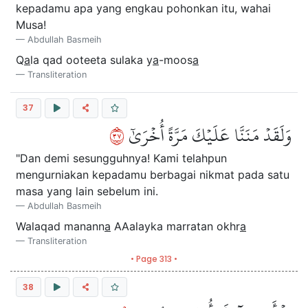
kepadamu apa yang engkau pohonkan itu, wahai
Musa!
Abdullah Basmeih
Q
a
la qad ooteeta sulaka y
a
-moos
a
Transliteration
37
٧٣
وَلَقَدۡ مَنَنَّا عَلَيۡكَ مَرَّةً أُخۡرَىٰٓ
"Dan demi sesungguhnya! Kami telahpun
mengurniakan kepadamu berbagai nikmat pada satu
masa yang lain sebelum ini.
Abdullah Basmeih
Walaqad manann
a
AAalayka marratan okhr
a
Transliteration
• Page 313 •
38