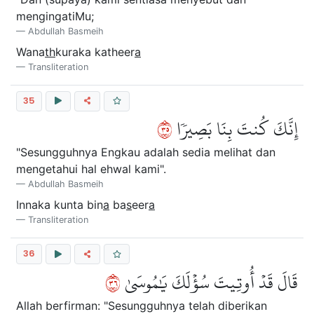
mengingatiMu;
Abdullah Basmeih
Wana
th
kuraka katheer
a
Transliteration
35
٥٣
إِنَّكَ كُنتَ بِنَا بَصِيرٗا
"Sesungguhnya Engkau adalah sedia melihat dan
mengetahui hal ehwal kami".
Abdullah Basmeih
Innaka kunta bin
a
ba
s
eer
a
Transliteration
36
٦٣
قَالَ قَدۡ أُوتِيتَ سُؤۡلَكَ يَٰمُوسَىٰ
Allah berfirman: "Sesungguhnya telah diberikan