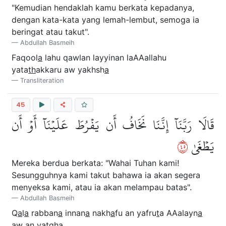
"Kemudian hendaklah kamu berkata kepadanya,
dengan kata-kata yang lemah-lembut, semoga ia
beringat atau takut".
Abdullah Basmeih
Faqool
a
lahu qawlan layyinan laAAallahu
yata
th
akkaru aw yakhsh
a
Transliteration
45
قَالَا رَبَّنَآ إِنَّنَا نَخَافُ أَن يَفۡرُطَ عَلَيۡنَآ أَوۡ أَن
٥٤
يَطۡغَىٰ
Mereka berdua berkata: "Wahai Tuhan kami!
Sesungguhnya kami takut bahawa ia akan segera
menyeksa kami, atau ia akan melampau batas".
Abdullah Basmeih
Q
a
l
a
rabban
a
innan
a
nakh
a
fu an yafru
t
a AAalayn
a
aw an ya
t
gh
a