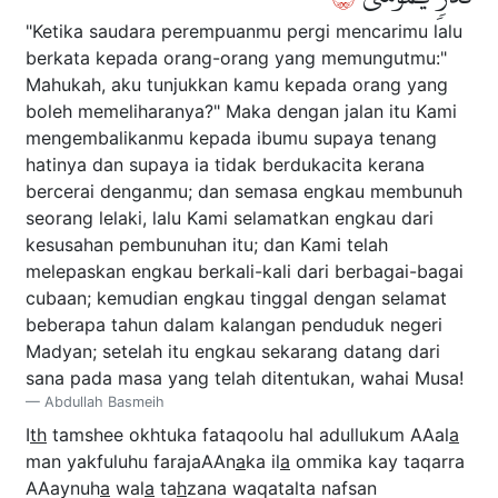
"Ketika saudara perempuanmu pergi mencarimu lalu
berkata kepada orang-orang yang memungutmu:"
Mahukah, aku tunjukkan kamu kepada orang yang
boleh memeliharanya?" Maka dengan jalan itu Kami
mengembalikanmu kepada ibumu supaya tenang
hatinya dan supaya ia tidak berdukacita kerana
bercerai denganmu; dan semasa engkau membunuh
seorang lelaki, lalu Kami selamatkan engkau dari
kesusahan pembunuhan itu; dan Kami telah
melepaskan engkau berkali-kali dari berbagai-bagai
cubaan; kemudian engkau tinggal dengan selamat
beberapa tahun dalam kalangan penduduk negeri
Madyan; setelah itu engkau sekarang datang dari
sana pada masa yang telah ditentukan, wahai Musa!
Abdullah Basmeih
I
th
tamshee okhtuka fataqoolu hal adullukum AAal
a
man yakfuluhu farajaAAn
a
ka il
a
ommika kay taqarra
AAaynuh
a
wal
a
ta
h
zana waqatalta nafsan