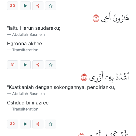
30
٠٣
هَٰرُونَ أَخِي
"Iaitu Harun saudaraku;
Abdullah Basmeih
H
a
roona akhee
Transliteration
31
١٣
ٱشۡدُدۡ بِهِۦٓ أَزۡرِي
"Kuatkanlah dengan sokongannya, pendirianku,
Abdullah Basmeih
Oshdud bihi azree
Transliteration
32