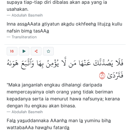
supaya tiap-tiap diri dibalas akan apa yang ia
usahakan.
Abdullah Basmeih
Inna ass
a
AAata
a
tiyatun ak
a
du okhfeeh
a
litujz
a
kullu
nafsin bim
a
tasAA
a
Transliteration
16
فَلَا يَصُدَّنَّكَ عَنۡهَا مَن لَّا يُؤۡمِنُ بِهَا وَٱتَّبَعَ هَوَىٰهُ
٦١
فَتَرۡدَىٰ
"Maka janganlah engkau dihalangi daripada
mempercayainya oleh orang yang tidak beriman
kepadanya serta ia menurut hawa nafsunya; kerana
dengan itu engkau akan binasa.
Abdullah Basmeih
Fal
a
ya
s
uddannaka AAanh
a
man l
a
yuminu bih
a
wattabaAAa haw
a
hu fatard
a