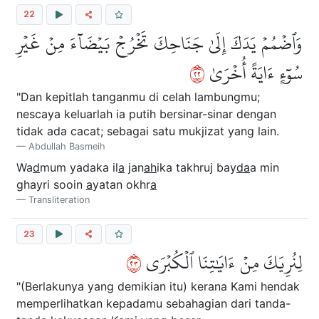
22
وَٱضۡمُمۡ يَدَكَ إِلَىٰ جَنَاحِكَ تَخۡرُجۡ بَيۡضَآءَ مِنۡ غَيۡرِ
٢٢
سُوٓءٍ ءَايَةً أُخۡرَىٰ
"Dan kepitlah tanganmu di celah lambungmu;
nescaya keluarlah ia putih bersinar-sinar dengan
tidak ada cacat; sebagai satu mukjizat yang lain.
Abdullah Basmeih
Wa
d
mum yadaka il
a
jan
ah
ika takhruj bay
da
a min
ghayri sooin
a
yatan okhr
a
Transliteration
23
٣٢
لِنُرِيَكَ مِنۡ ءَايَٰتِنَا ٱلۡكُبۡرَى
"(Berlakunya yang demikian itu) kerana Kami hendak
memperlihatkan kepadamu sebahagian dari tanda-