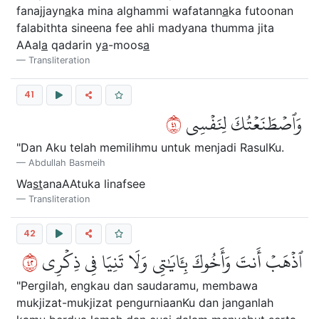
fanajjayn
a
ka mina alghammi wafatann
a
ka futoonan
falabithta sineena fee ahli madyana thumma jita
AAal
a
qadarin y
a
-moos
a
Transliteration
41
١٤
وَٱصۡطَنَعۡتُكَ لِنَفۡسِي
"Dan Aku telah memilihmu untuk menjadi RasulKu.
Abdullah Basmeih
Wa
st
anaAAtuka linafsee
Transliteration
42
٢٤
ٱذۡهَبۡ أَنتَ وَأَخُوكَ بِـَٔايَٰتِي وَلَا تَنِيَا فِي ذِكۡرِي
"Pergilah, engkau dan saudaramu, membawa
mukjizat-mukjizat pengurniaanKu dan janganlah