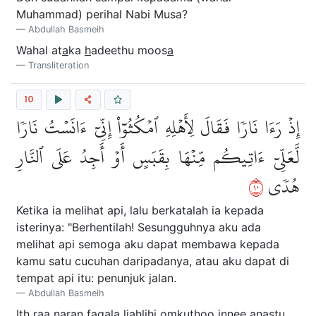
Muhammad) perihal Nabi Musa?
Abdullah Basmeih
Wahal at
a
ka
h
adeethu moos
a
Transliteration
10
إِذۡ رَءَا نَارٗا فَقَالَ لِأَهۡلِهِ ٱمۡكُثُوٓاْ إِنِّيٓ ءَانَسۡتُ نَارٗا
لَّعَلِّيٓ ءَاتِيكُم مِّنۡهَا بِقَبَسٍ أَوۡ أَجِدُ عَلَى ٱلنَّارِ
٠١
هُدٗى
Ketika ia melihat api, lalu berkatalah ia kepada
isterinya: "Berhentilah! Sesungguhnya aku ada
melihat api semoga aku dapat membawa kepada
kamu satu cucuhan daripadanya, atau aku dapat di
tempat api itu: penunjuk jalan.
Abdullah Basmeih
I
th
ra
a
n
a
ran faq
a
la liahlihi omkuthoo innee
a
nastu