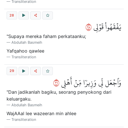
Transliteration
28
٨٢
يَفۡقَهُواْ قَوۡلِي
"Supaya mereka faham perkataanku;
Abdullah Basmeih
Yafqahoo qawlee
Transliteration
29
٩٢
وَٱجۡعَل لِّي وَزِيرٗا مِّنۡ أَهۡلِي
"Dan jadikanlah bagiku, seorang penyokong dari
keluargaku.
Abdullah Basmeih
WajAAal lee wazeeran min ahlee
Transliteration