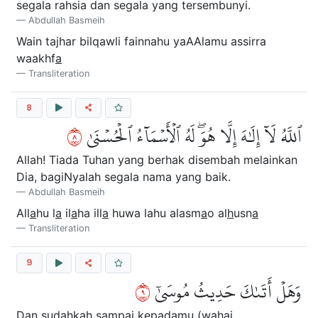
segala rahsia dan segala yang tersembunyi.
Abdullah Basmeih
Wain tajhar bilqawli fainnahu yaAAlamu assirra
waakhf
a
Transliteration
8
٨
ٱللَّهُ لَآ إِلَٰهَ إِلَّا هُوَۖ لَهُ ٱلۡأَسۡمَآءُ ٱلۡحُسۡنَىٰ
Allah! Tiada Tuhan yang berhak disembah melainkan
Dia, bagiNyalah segala nama yang baik.
Abdullah Basmeih
All
a
hu l
a
il
a
ha ill
a
huwa lahu alasm
a
o al
h
usn
a
Transliteration
9
٩
وَهَلۡ أَتَىٰكَ حَدِيثُ مُوسَىٰٓ
Dan sudahkah sampai kepadamu (wahai