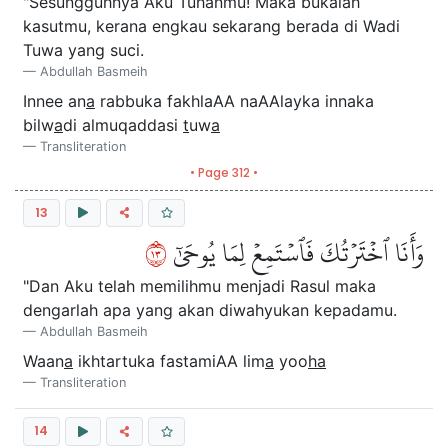
"Sesungguhnya Aku Tuhanmu! Maka bukalah
kasutmu, kerana engkau sekarang berada di Wadi
Tuwa yang suci.
Abdullah Basmeih
Innee an
a
rabbuka fakhlaAA naAAlayka innaka
bilw
a
di almuqaddasi
t
uw
a
Transliteration
• Page 312 •
13
٣١
وَأَنَا ٱخۡتَرۡتُكَ فَٱسۡتَمِعۡ لِمَا يُوحَىٰٓ
"Dan Aku telah memilihmu menjadi Rasul maka
dengarlah apa yang akan diwahyukan kepadamu.
Abdullah Basmeih
Waan
a
ikhtartuka fastamiAA lim
a
yoo
ha
Transliteration
14