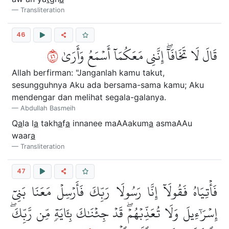
Transliteration
46
٦٤
قَالَ لَا تَخَافَآۖ إِنَّنِي مَعَكُمَآ أَسۡمَعُ وَأَرَىٰ
Allah berfirman: "Janganlah kamu takut,
sesungguhnya Aku ada bersama-sama kamu; Aku
mendengar dan melihat segala-galanya.
Abdullah Basmeih
Q
a
la l
a
takh
a
f
a
innanee maAAakum
a
asmaAAu
waar
a
Transliteration
47
فَأۡتِيَاهُ فَقُولَآ إِنَّا رَسُولَا رَبِّكَ فَأَرۡسِلۡ مَعَنَا بَنِيٓ
إِسۡرَٰٓءِيلَ وَلَا تُعَذِّبۡهُمۡۖ قَدۡ جِئۡنَٰكَ بِـَٔايَةٖ مِّن رَّبِّكَۖ