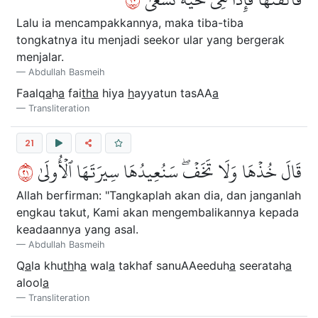
Lalu ia mencampakkannya, maka tiba-tiba
tongkatnya itu menjadi seekor ular yang bergerak
menjalar.
Abdullah Basmeih
Faalq
a
h
a
fai
tha
hiya
h
ayyatun tasAA
a
Transliteration
21
١٢
قَالَ خُذۡهَا وَلَا تَخَفۡۖ سَنُعِيدُهَا سِيرَتَهَا ٱلۡأُولَىٰ
Allah berfirman: "Tangkaplah akan dia, dan janganlah
engkau takut, Kami akan mengembalikannya kepada
keadaannya yang asal.
Abdullah Basmeih
Q
a
la khu
th
h
a
wal
a
takhaf sanuAAeeduh
a
seeratah
a
alool
a
Transliteration