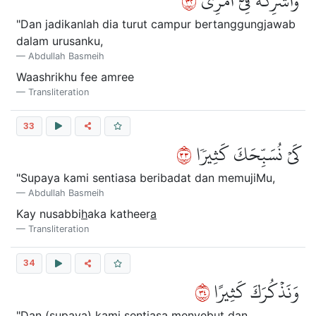
٢٣
وَأَشۡرِكۡهُ فِيٓ أَمۡرِي
"Dan jadikanlah dia turut campur bertanggungjawab
dalam urusanku,
Abdullah Basmeih
Waashrikhu fee amree
Transliteration
33
٣٣
كَيۡ نُسَبِّحَكَ كَثِيرٗا
"Supaya kami sentiasa beribadat dan memujiMu,
Abdullah Basmeih
Kay nusabbi
h
aka katheer
a
Transliteration
34
٤٣
وَنَذۡكُرَكَ كَثِيرًا
"Dan (supaya) kami sentiasa menyebut dan