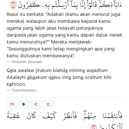
٤٢
ءَابَآءَكُمۡۖ قَالُوٓاْ إِنَّا بِمَآ أُرۡسِلۡتُم بِهِۦ كَٰفِرُونَ
Rasul itu berkata: "Adakah (kamu akan menurut juga
mereka) walaupun aku membawa kepada kamu
ugama yang lebih jelas hidayah petunjuknya
daripada jalan ugama yang kamu dapati datuk nenek
kamu menurutnya?" Mereka menjawab:
"Sesungguhnya kami tetap mengingkari apa yang
kamu diutuskan membawanya".
Abdullah Basmeih
Q
a
la awalaw jitukum biahd
a
mimm
a
wajadtum
AAalayhi
a
b
a
akum q
a
loo inn
a
bim
a
orsiltum bihi
k
a
firoon
Transliteration
25
فَٱنتَقَمۡنَا مِنۡهُمۡۖ فَٱنظُرۡ كَيۡفَ كَانَ عَٰقِبَةُ
٥٢
ٱلۡمُكَذِّبِينَ