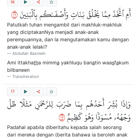
16
٦١
أَمِ ٱتَّخَذَ مِمَّا يَخۡلُقُ بَنَاتٖ وَأَصۡفَىٰكُم بِٱلۡبَنِينَ
Patutkah tuhan mengambil dari makhluk-makhluk
yang diciptakanNya menjadi anak-anak
perempuannya, dan Ia mengutamakan kamu dengan
anak-anak lelaki?
Abdullah Basmeih
Ami ittakha
th
a mimm
a
yakhluqu ban
a
tin waa
s
f
a
kum
bilbaneen
Transliteration
17
وَإِذَا بُشِّرَ أَحَدُهُم بِمَا ضَرَبَ لِلرَّحۡمَٰنِ مَثَلٗا ظَلَّ
٧١
وَجۡهُهُۥ مُسۡوَدّٗا وَهُوَ كَظِيمٌ
Padahal apabila diberitahu kepada salah seorang
dari mereka dengan (berita bahawa ia beroleh anak