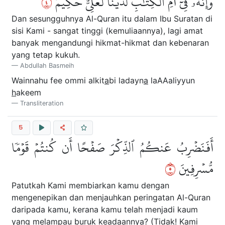
٤
وَإِنَّهُۥ فِيٓ أُمِّ ٱلۡكِتَٰبِ لَدَيۡنَا لَعَلِيٌّ حَكِيمٌ
Dan sesungguhnya Al-Quran itu dalam Ibu Suratan di
sisi Kami - sangat tinggi (kemuliaannya), lagi amat
banyak mengandungi hikmat-hikmat dan kebenaran
yang tetap kukuh.
Abdullah Basmeih
Wainnahu fee ommi alkit
a
bi ladayn
a
laAAaliyyun
h
akeem
Transliteration
5
أَفَنَضۡرِبُ عَنكُمُ ٱلذِّكۡرَ صَفۡحًا أَن كُنتُمۡ قَوۡمٗا
٥
مُّسۡرِفِينَ
Patutkah Kami membiarkan kamu dengan
mengenepikan dan menjauhkan peringatan Al-Quran
daripada kamu, kerana kamu telah menjadi kaum
yang melampau buruk keadaannya? (Tidak! Kami