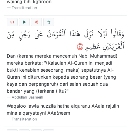
wainn
a
bihi k
a
firoon
Transliteration
31
وَقَالُواْ لَوۡلَا نُزِّلَ هَٰذَا ٱلۡقُرۡءَانُ عَلَىٰ رَجُلٖ مِّنَ
١٣
ٱلۡقَرۡيَتَيۡنِ عَظِيمٍ
Dan (kerana mereka mencemuh Nabi Muhammad)
mereka berkata: "(Kalaulah Al-Quran ini menjadi
bukti kenabian seseorang, maka) sepatutnya Al-
Quran ini diturunkan kepada seorang besar (yang
kaya dan berpengaruh) dari salah sebuah dua
bandar yang (terkenal) itu?"
Abdullah Basmeih
Waq
a
loo lawl
a
nuzzila h
atha
alqur
a
nu AAal
a
rajulin
mina alqaryatayni AAa
th
eem
Transliteration