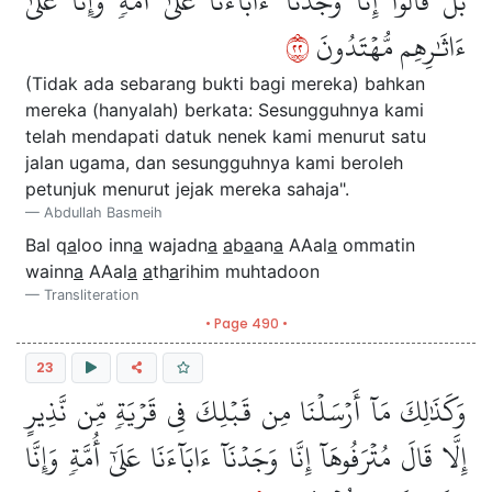
بَلۡ قَالُوٓاْ إِنَّا وَجَدۡنَآ ءَابَآءَنَا عَلَىٰٓ أُمَّةٖ وَإِنَّا عَلَىٰٓ
٢٢
ءَاثَٰرِهِم مُّهۡتَدُونَ
(Tidak ada sebarang bukti bagi mereka) bahkan
mereka (hanyalah) berkata: Sesungguhnya kami
telah mendapati datuk nenek kami menurut satu
jalan ugama, dan sesungguhnya kami beroleh
petunjuk menurut jejak mereka sahaja".
Abdullah Basmeih
Bal q
a
loo inn
a
wajadn
a
a
b
a
an
a
AAal
a
ommatin
wainn
a
AAal
a
a
th
a
rihim muhtadoon
Transliteration
• Page 490 •
23
وَكَذَٰلِكَ مَآ أَرۡسَلۡنَا مِن قَبۡلِكَ فِي قَرۡيَةٖ مِّن نَّذِيرٍ
إِلَّا قَالَ مُتۡرَفُوهَآ إِنَّا وَجَدۡنَآ ءَابَآءَنَا عَلَىٰٓ أُمَّةٖ وَإِنَّا