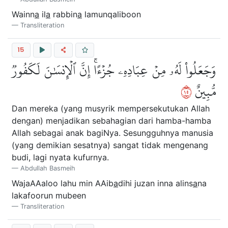
Wainn
a
il
a
rabbin
a
lamunqaliboon
Transliteration
15
وَجَعَلُواْ لَهُۥ مِنۡ عِبَادِهِۦ جُزۡءًاۚ إِنَّ ٱلۡإِنسَٰنَ لَكَفُورٞ
٥١
مُّبِينٌ
Dan mereka (yang musyrik mempersekutukan Allah
dengan) menjadikan sebahagian dari hamba-hamba
Allah sebagai anak bagiNya. Sesungguhnya manusia
(yang demikian sesatnya) sangat tidak mengenang
budi, lagi nyata kufurnya.
Abdullah Basmeih
WajaAAaloo lahu min AAib
a
dihi juzan inna alins
a
na
lakafoorun mubeen
Transliteration