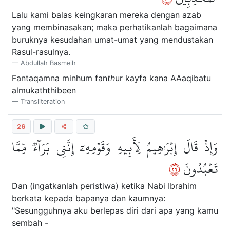
Lalu kami balas keingkaran mereka dengan azab
yang membinasakan; maka perhatikanlah bagaimana
buruknya kesudahan umat-umat yang mendustakan
Rasul-rasulnya.
Abdullah Basmeih
Fantaqamn
a
minhum fan
th
ur kayfa k
a
na AA
a
qibatu
almuka
thth
ibeen
Transliteration
26
وَإِذۡ قَالَ إِبۡرَٰهِيمُ لِأَبِيهِ وَقَوۡمِهِۦٓ إِنَّنِي بَرَآءٞ مِّمَّا
٦٢
تَعۡبُدُونَ
Dan (ingatkanlah peristiwa) ketika Nabi Ibrahim
berkata kepada bapanya dan kaumnya:
"Sesungguhnya aku berlepas diri dari apa yang kamu
sembah -