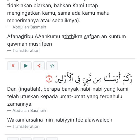
tidak akan biarkan, bahkan Kami tetap
mengingatkan kamu, sama ada kamu mahu
menerimanya atau sebaliknya).
Abdullah Basmeih
Afana
d
ribu AAankumu a
thth
ikra
s
af
h
an an kuntum
qawman musrifeen
Transliteration
6
٦
وَكَمۡ أَرۡسَلۡنَا مِن نَّبِيّٖ فِي ٱلۡأَوَّلِينَ
Dan (ingatlah), berapa banyak nabi-nabi yang kami
telah utuskan kepada umat-umat yang terdahulu
zamannya.
Abdullah Basmeih
Wakam arsaln
a
min nabiyyin fee alawwaleen
Transliteration