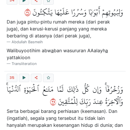
34
٤٣
وَلِبُيُوتِهِمۡ أَبۡوَٰبٗا وَسُرُرًا عَلَيۡهَا يَتَّكِـُٔونَ
Dan juga pintu-pintu rumah mereka (dari perak
juga), dan kerusi-kerusi panjang yang mereka
berbaring di atasnya (dari perak juga),
Abdullah Basmeih
Walibuyootihim abw
a
ban wasururan AAalayh
a
yattakioon
Transliteration
35
وَزُخۡرُفٗاۚ وَإِن كُلُّ ذَٰلِكَ لَمَّا مَتَٰعُ ٱلۡحَيَوٰةِ ٱلدُّنۡيَاۚ
٥٣
وَٱلۡأٓخِرَةُ عِندَ رَبِّكَ لِلۡمُتَّقِينَ
Serta berbagai barang perhiasan (keemasan). Dan
(ingatlah), segala yang tersebut itu tidak lain
hanyalah merupakan kesenangan hidup di dunia; dan