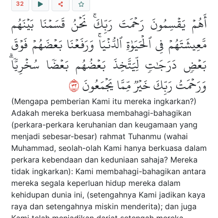
32
أَهُمۡ يَقۡسِمُونَ رَحۡمَتَ رَبِّكَۚ نَحۡنُ قَسَمۡنَا بَيۡنَهُم
مَّعِيشَتَهُمۡ فِي ٱلۡحَيَوٰةِ ٱلدُّنۡيَاۚ وَرَفَعۡنَا بَعۡضَهُمۡ فَوۡقَ
بَعۡضٖ دَرَجَٰتٖ لِّيَتَّخِذَ بَعۡضُهُم بَعۡضٗا سُخۡرِيّٗاۗ
٢٣
وَرَحۡمَتُ رَبِّكَ خَيۡرٞ مِّمَّا يَجۡمَعُونَ
(Mengapa pemberian Kami itu mereka ingkarkan?)
Adakah mereka berkuasa membahagi-bahagikan
(perkara-perkara keruhanian dan keugamaan yang
menjadi sebesar-besar) rahmat Tuhanmu (wahai
Muhammad, seolah-olah Kami hanya berkuasa dalam
perkara kebendaan dan keduniaan sahaja? Mereka
tidak ingkarkan): Kami membahagi-bahagikan antara
mereka segala keperluan hidup mereka dalam
kehidupan dunia ini, (setengahnya Kami jadikan kaya
raya dan setengahnya miskin menderita); dan juga
Kami telah menjadikan darjat setengah mereka