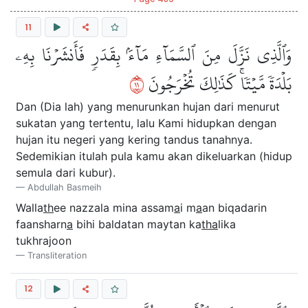
11
وَٱلَّذِي نَزَّلَ مِنَ ٱلسَّمَآءِ مَآءَۢ بِقَدَرٖ فَأَنشَرۡنَا بِهِۦ
١١
بَلۡدَةٗ مَّيۡتٗاۚ كَذَٰلِكَ تُخۡرَجُونَ
Dan (Dia lah) yang menurunkan hujan dari menurut
sukatan yang tertentu, lalu Kami hidupkan dengan
hujan itu negeri yang kering tandus tanahnya.
Sedemikian itulah pula kamu akan dikeluarkan (hidup
semula dari kubur).
Abdullah Basmeih
Walla
th
ee nazzala mina assam
a
i m
a
an biqadarin
faansharn
a
bihi baldatan maytan ka
tha
lika
tukhrajoon
Transliteration
12