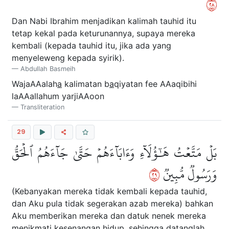
٨٢
Dan Nabi Ibrahim menjadikan kalimah tauhid itu
tetap kekal pada keturunannya, supaya mereka
kembali (kepada tauhid itu, jika ada yang
menyeleweng kepada syirik).
Abdullah Basmeih
WajaAAalah
a
kalimatan b
a
qiyatan fee AAaqibihi
laAAallahum yarjiAAoon
Transliteration
29
بَلۡ مَتَّعۡتُ هَٰٓؤُلَآءِ وَءَابَآءَهُمۡ حَتَّىٰ جَآءَهُمُ ٱلۡحَقُّ
٩٢
وَرَسُولٞ مُّبِينٞ
(Kebanyakan mereka tidak kembali kepada tauhid,
dan Aku pula tidak segerakan azab mereka) bahkan
Aku memberikan mereka dan datuk nenek mereka
menikmati kesenangan hidup, sehingga datanglah