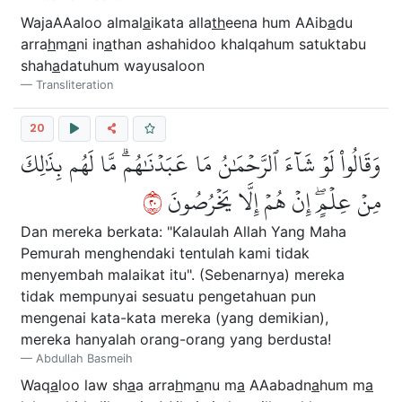
WajaAAaloo almal
a
ikata alla
th
eena hum AAib
a
du
arra
h
m
a
ni in
a
than ashahidoo khalqahum satuktabu
shah
a
datuhum wayusaloon
Transliteration
20
وَقَالُواْ لَوۡ شَآءَ ٱلرَّحۡمَٰنُ مَا عَبَدۡنَٰهُمۗ مَّا لَهُم بِذَٰلِكَ
٠٢
مِنۡ عِلۡمٍۖ إِنۡ هُمۡ إِلَّا يَخۡرُصُونَ
Dan mereka berkata: "Kalaulah Allah Yang Maha
Pemurah menghendaki tentulah kami tidak
menyembah malaikat itu". (Sebenarnya) mereka
tidak mempunyai sesuatu pengetahuan pun
mengenai kata-kata mereka (yang demikian),
mereka hanyalah orang-orang yang berdusta!
Abdullah Basmeih
Waq
a
loo law sh
a
a arra
h
m
a
nu m
a
AAabadn
a
hum m
a