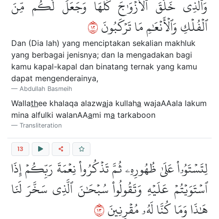
وَٱلَّذِي خَلَقَ ٱلۡأَزۡوَٰجَ كُلَّهَا وَجَعَلَ لَكُم مِّنَ
٢١
ٱلۡفُلۡكِ وَٱلۡأَنۡعَٰمِ مَا تَرۡكَبُونَ
Dan (Dia lah) yang menciptakan sekalian makhluk
yang berbagai jenisnya; dan Ia mengadakan bagi
kamu kapal-kapal dan binatang ternak yang kamu
dapat mengenderainya,
Abdullah Basmeih
Walla
th
ee khalaqa alazw
a
ja kullah
a
wajaAAala lakum
mina alfulki walanAA
a
mi m
a
tarkaboon
Transliteration
13
لِتَسۡتَوُۥاْ عَلَىٰ ظُهُورِهِۦ ثُمَّ تَذۡكُرُواْ نِعۡمَةَ رَبِّكُمۡ إِذَا
ٱسۡتَوَيۡتُمۡ عَلَيۡهِ وَتَقُولُواْ سُبۡحَٰنَ ٱلَّذِي سَخَّرَ لَنَا
٣١
هَٰذَا وَمَا كُنَّا لَهُۥ مُقۡرِنِينَ