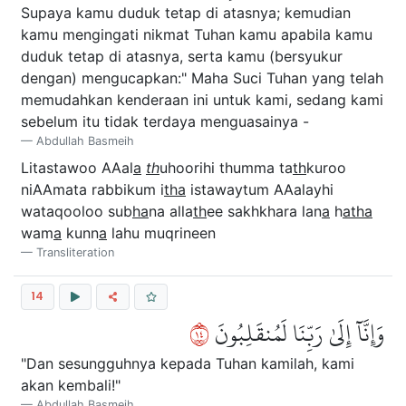
Supaya kamu duduk tetap di atasnya; kemudian
kamu mengingati nikmat Tuhan kamu apabila kamu
duduk tetap di atasnya, serta kamu (bersyukur
dengan) mengucapkan:" Maha Suci Tuhan yang telah
memudahkan kenderaan ini untuk kami, sedang kami
sebelum itu tidak terdaya menguasainya -
Abdullah Basmeih
Litastawoo AAal
a
th
uhoorihi thumma ta
th
kuroo
niAAmata rabbikum i
tha
istawaytum AAalayhi
wataqooloo sub
ha
na alla
th
ee sakhkhara lan
a
h
atha
wam
a
kunn
a
lahu muqrineen
Transliteration
14
٤١
وَإِنَّآ إِلَىٰ رَبِّنَا لَمُنقَلِبُونَ
"Dan sesungguhnya kepada Tuhan kamilah, kami
akan kembali!"
Abdullah Basmeih