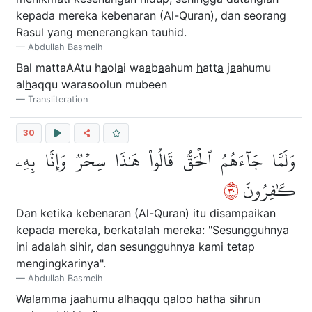
kepada mereka kebenaran (Al-Quran), dan seorang
Rasul yang menerangkan tauhid.
Abdullah Basmeih
Bal mattaAAtu h
a
ol
a
i wa
a
b
a
ahum
h
att
a
j
a
ahumu
al
h
aqqu warasoolun mubeen
Transliteration
30
وَلَمَّا جَآءَهُمُ ٱلۡحَقُّ قَالُواْ هَٰذَا سِحۡرٞ وَإِنَّا بِهِۦ
٠٣
كَٰفِرُونَ
Dan ketika kebenaran (Al-Quran) itu disampaikan
kepada mereka, berkatalah mereka: "Sesungguhnya
ini adalah sihir, dan sesungguhnya kami tetap
mengingkarinya".
Abdullah Basmeih
Walamm
a
j
a
ahumu al
h
aqqu q
a
loo h
atha
si
h
run