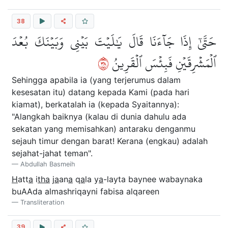
38
حَتَّىٰٓ إِذَا جَآءَنَا قَالَ يَٰلَيۡتَ بَيۡنِي وَبَيۡنَكَ بُعۡدَ
٨٣
ٱلۡمَشۡرِقَيۡنِ فَبِئۡسَ ٱلۡقَرِينُ
Sehingga apabila ia (yang terjerumus dalam
kesesatan itu) datang kepada Kami (pada hari
kiamat), berkatalah ia (kepada Syaitannya):
"Alangkah baiknya (kalau di dunia dahulu ada
sekatan yang memisahkan) antaraku denganmu
sejauh timur dengan barat! Kerana (engkau) adalah
sejahat-jahat teman".
Abdullah Basmeih
H
att
a
i
tha
j
a
an
a
q
a
la y
a
-layta baynee wabaynaka
buAAda almashriqayni fabisa alqareen
Transliteration
39