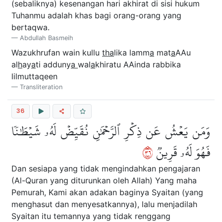
(sebaliknya) kesenangan hari akhirat di sisi hukum
Tuhanmu adalah khas bagi orang-orang yang
bertaqwa.
Abdullah Basmeih
Wazukhrufan wain kullu
tha
lika lamm
a
mat
a
AAu
al
h
ay
a
ti adduny
a
wal
a
khiratu AAinda rabbika
lilmuttaqeen
Transliteration
36
وَمَن يَعۡشُ عَن ذِكۡرِ ٱلرَّحۡمَٰنِ نُقَيِّضۡ لَهُۥ شَيۡطَٰنٗا
٦٣
فَهُوَ لَهُۥ قَرِينٞ
Dan sesiapa yang tidak mengindahkan pengajaran
(Al-Quran yang diturunkan oleh Allah) Yang maha
Pemurah, Kami akan adakan baginya Syaitan (yang
menghasut dan menyesatkannya), lalu menjadilah
Syaitan itu temannya yang tidak renggang