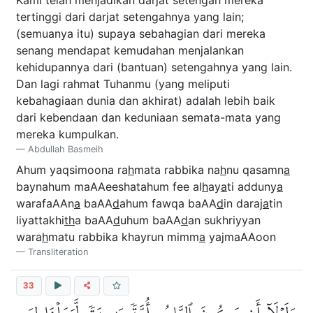
tertinggi dari darjat setengahnya yang lain;
(semuanya itu) supaya sebahagian dari mereka
senang mendapat kemudahan menjalankan
kehidupannya dari (bantuan) setengahnya yang lain.
Dan lagi rahmat Tuhanmu (yang meliputi
kebahagiaan dunia dan akhirat) adalah lebih baik
dari kebendaan dan keduniaan semata-mata yang
mereka kumpulkan.
Abdullah Basmeih
Ahum yaqsimoona ra
h
mata rabbika na
h
nu qasamn
a
baynahum maAAeeshatahum fee al
h
ay
a
ti adduny
a
warafaAAn
a
baAA
d
ahum fawqa baAA
d
in daraj
a
tin
liyattakhi
th
a baAA
d
uhum baAA
d
an sukhriyyan
wara
h
matu rabbika khayrun mimm
a
yajmaAAoon
Transliteration
33