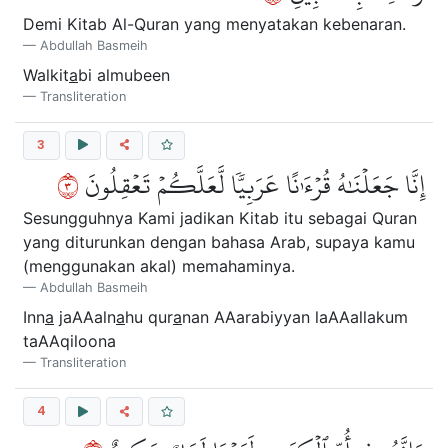
Demi Kitab Al-Quran yang menyatakan kebenaran.
Abdullah Basmeih
Walkit
a
bi almubeen
Transliteration
3
٣
إِنَّا جَعَلۡنَٰهُ قُرۡءَٰنًا عَرَبِيّٗا لَّعَلَّكُمۡ تَعۡقِلُونَ
Sesungguhnya Kami jadikan Kitab itu sebagai Quran
yang diturunkan dengan bahasa Arab, supaya kamu
(menggunakan akal) memahaminya.
Abdullah Basmeih
Inn
a
jaAAaln
a
hu qur
a
nan AAarabiyyan laAAallakum
taAAqiloona
Transliteration
4