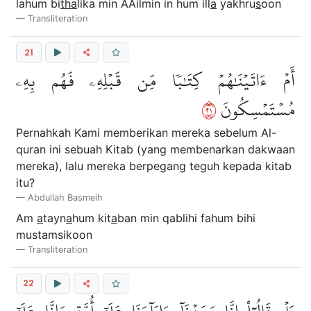
lahum bi
tha
lika min AAilmin in hum ill
a
yakhru
s
oon
Transliteration
21
أَمۡ ءَاتَيۡنَٰهُمۡ كِتَٰبٗا مِّن قَبۡلِهِۦ فَهُم بِهِۦ
١٢
مُسۡتَمۡسِكُونَ
Pernahkah Kami memberikan mereka sebelum Al-
quran ini sebuah Kitab (yang membenarkan dakwaan
mereka), lalu mereka berpegang teguh kepada kitab
itu?
Abdullah Basmeih
Am
a
tayn
a
hum kit
a
ban min qablihi fahum bihi
mustamsikoon
Transliteration
22