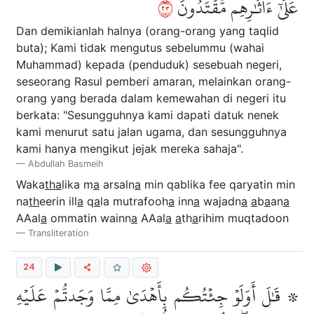
٣٢
عَلَىٰٓ ءَاثَٰرِهِم مُّقۡتَدُونَ
Dan demikianlah halnya (orang-orang yang taqlid
buta); Kami tidak mengutus sebelummu (wahai
Muhammad) kepada (penduduk) sesebuah negeri,
seseorang Rasul pemberi amaran, melainkan orang-
orang yang berada dalam kemewahan di negeri itu
berkata: "Sesungguhnya kami dapati datuk nenek
kami menurut satu jalan ugama, dan sesungguhnya
kami hanya mengikut jejak mereka sahaja".
Abdullah Basmeih
Waka
tha
lika m
a
arsaln
a
min qablika fee qaryatin min
na
th
eerin ill
a
q
a
la mutrafooh
a
inn
a
wajadn
a
a
b
a
an
a
AAal
a
ommatin wainn
a
AAal
a
a
th
a
rihim muqtadoon
Transliteration
24
۞ قَٰلَ أَوَلَوۡ جِئۡتُكُم بِأَهۡدَىٰ مِمَّا وَجَدتُّمۡ عَلَيۡهِ