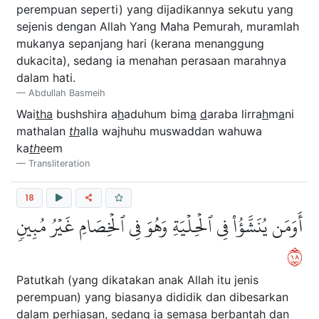
perempuan seperti) yang dijadikannya sekutu yang
sejenis dengan Allah Yang Maha Pemurah, muramlah
mukanya sepanjang hari (kerana menanggung
dukacita), sedang ia menahan perasaan marahnya
dalam hati.
Abdullah Basmeih
Wai
tha
bushshira a
h
aduhum bim
a
d
araba lirra
h
m
a
ni
mathalan
th
alla wajhuhu muswaddan wahuwa
ka
th
eem
Transliteration
18
أَوَمَن يُنَشَّؤُاْ فِي ٱلۡحِلۡيَةِ وَهُوَ فِي ٱلۡخِصَامِ غَيۡرُ مُبِينٖ
٨١
Patutkah (yang dikatakan anak Allah itu jenis
perempuan) yang biasanya dididik dan dibesarkan
dalam perhiasan, sedang ia semasa berbantah dan