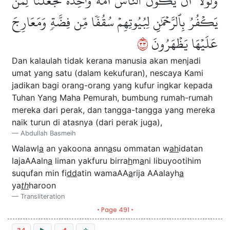
وَلَوۡلَآ أَن يَكُونَ ٱلنَّاسُ أُمَّةٗ وَٰحِدَةٗ لَّجَعَلۡنَا لِمَن
يَكۡفُرُ بِٱلرَّحۡمَٰنِ لِبُيُوتِهِمۡ سُقُفٗا مِّن فِضَّةٖ وَمَعَارِجَ
٣٣
عَلَيۡهَا يَظۡهَرُونَ
Dan kalaulah tidak kerana manusia akan menjadi
umat yang satu (dalam kekufuran), nescaya Kami
jadikan bagi orang-orang yang kufur ingkar kepada
Tuhan Yang Maha Pemurah, bumbung rumah-rumah
mereka dari perak, dan tangga-tangga yang mereka
naik turun di atasnya (dari perak juga),
Abdullah Basmeih
Walawl
a
an yakoona ann
a
su ommatan w
ah
idatan
lajaAAaln
a
liman yakfuru birra
h
m
a
ni libuyootihim
suqufan min fi
dd
atin wamaAA
a
rija AAalayh
a
ya
th
haroon
Transliteration
• Page 491 •