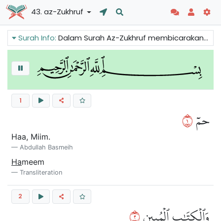
43. az-Zukhruf
Surah Info:
Dalam Surah Az-Zukhruf membicarakan tentang wahyu yang diberikan kepada manusia dalam bahasa Arab supaya mereka faham. Wahyu itu adalah rahmat dari Allah. Kita juga boleh membaca tentang tindak balas Firaun terhadap Nabi Musa dan hukuman Allah terhadap Firaun dan kaumnya.
1
١
حمٓ
Haa, Miim.
Abdullah Basmeih
Ha
meem
Transliteration
2
٢
وَٱلۡكِتَٰبِ ٱلۡمُبِينِ