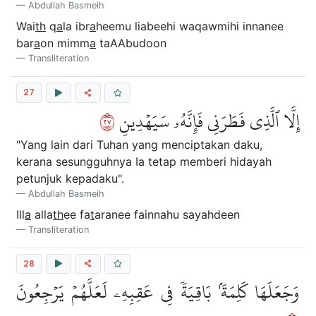
Abdullah Basmeih
Wai
th
q
a
la ibr
a
heemu liabeehi waqawmihi innanee
bar
a
on mimm
a
taAAbudoon
Transliteration
27
٧٢
إِلَّا ٱلَّذِي فَطَرَنِي فَإِنَّهُۥ سَيَهۡدِينِ
"Yang lain dari Tuhan yang menciptakan daku,
kerana sesungguhnya Ia tetap memberi hidayah
petunjuk kepadaku".
Abdullah Basmeih
Ill
a
alla
th
ee fa
t
aranee fainnahu sayahdeen
Transliteration
28
وَجَعَلَهَا كَلِمَةَۢ بَاقِيَةٗ فِي عَقِبِهِۦ لَعَلَّهُمۡ يَرۡجِعُونَ