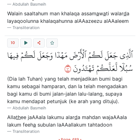
Abdullah Basmeih
Walain saaltahum man khalaqa assam
a
w
a
ti walar
d
a
layaqoolunna khalaqahunna alAAazeezu alAAaleem
Transliteration
10
ٱلَّذِي جَعَلَ لَكُمُ ٱلۡأَرۡضَ مَهۡدٗا وَجَعَلَ لَكُمۡ فِيهَا
٠١
سُبُلٗا لَّعَلَّكُمۡ تَهۡتَدُونَ
(Dia lah Tuhan) yang telah menjadikan bumi bagi
kamu sebagai hamparan, dan Ia telah mengadakan
bagi kamu di bumi jalan-jalan lalu-lalang, supaya
kamu mendapat petunjuk (ke arah yang dituju).
Abdullah Basmeih
Alla
th
ee jaAAala lakumu alar
d
a mahdan wajaAAala
lakum feeh
a
subulan laAAallakum tahtadoon
Transliteration
• Page 489 •