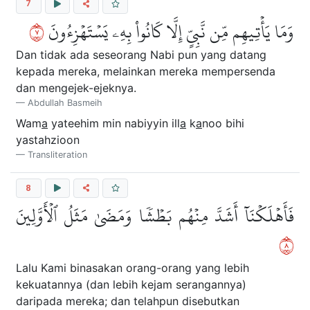
7
٧
وَمَا يَأۡتِيهِم مِّن نَّبِيٍّ إِلَّا كَانُواْ بِهِۦ يَسۡتَهۡزِءُونَ
Dan tidak ada seseorang Nabi pun yang datang
kepada mereka, melainkan mereka mempersenda
dan mengejek-ejeknya.
Abdullah Basmeih
Wam
a
yateehim min nabiyyin ill
a
k
a
noo bihi
yastahzioon
Transliteration
8
فَأَهۡلَكۡنَآ أَشَدَّ مِنۡهُم بَطۡشٗا وَمَضَىٰ مَثَلُ ٱلۡأَوَّلِينَ
٨
Lalu Kami binasakan orang-orang yang lebih
kekuatannya (dan lebih kejam serangannya)
daripada mereka; dan telahpun disebutkan