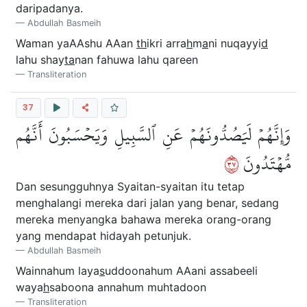
daripadanya.
Abdullah Basmeih
Waman yaAAshu AAan
th
ikri arra
h
m
a
ni nuqayyi
d
lahu shay
ta
nan fahuwa lahu qareen
Transliteration
37
وَإِنَّهُمۡ لَيَصُدُّونَهُمۡ عَنِ ٱلسَّبِيلِ وَيَحۡسَبُونَ أَنَّهُم
٧٣
مُّهۡتَدُونَ
Dan sesungguhnya Syaitan-syaitan itu tetap
menghalangi mereka dari jalan yang benar, sedang
mereka menyangka bahawa mereka orang-orang
yang mendapat hidayah petunjuk.
Abdullah Basmeih
Wainnahum laya
s
uddoonahum AAani assabeeli
waya
h
saboona annahum muhtadoon
Transliteration