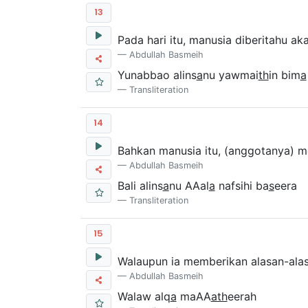
13
Pada hari itu, manusia diberitahu ak
Abdullah Basmeih
Yunabbao alins
a
nu yawmai
th
in bim
a
Transliteration
14
Bahkan manusia itu, (anggotanya) men
Abdullah Basmeih
Bali alins
a
nu AAal
a
nafsihi ba
s
eera
Transliteration
15
Walaupun ia memberikan alasan-alas
Abdullah Basmeih
Walaw alq
a
maAA
ath
eerah