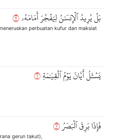
٥
بَلۡ يُرِيدُ ٱلۡإِنسَٰنُ لِيَفۡجُرَ أَمَامَهُۥ
 meneruskan perbuatan kufur dan maksiat
٦
يَسۡـَٔلُ أَيَّانَ يَوۡمُ ٱلۡقِيَٰمَةِ
٧
فَإِذَا بَرِقَ ٱلۡبَصَرُ
ana gerun takut),