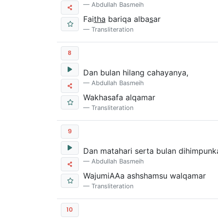
Abdullah Basmeih
Fai
tha
bariqa alba
s
ar
Transliteration
8
Dan bulan hilang cahayanya,
Abdullah Basmeih
Wakhasafa alqamar
Transliteration
9
Dan matahari serta bulan dihimpunk
Abdullah Basmeih
WajumiAAa ashshamsu walqamar
Transliteration
10