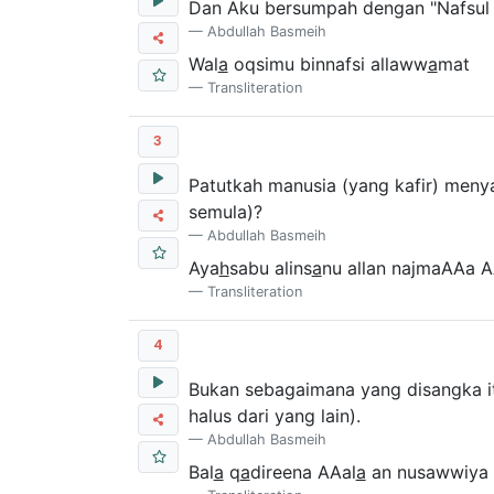
Dan Aku bersumpah dengan "Nafsul
Abdullah Basmeih
Wal
a
oqsimu binnafsi allaww
a
mat
Transliteration
3
Patutkah manusia (yang kafir) men
semula)?
Abdullah Basmeih
Aya
h
sabu alins
a
nu allan najmaAAa A
Transliteration
4
Bukan sebagaimana yang disangka it
halus dari yang lain).
Abdullah Basmeih
Bal
a
q
a
direena AAal
a
an nusawwiya