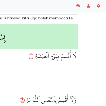
ang kebangkitan fizikal yang akan berlaku pada akhir dunia.
١
لَآ أُقۡسِمُ بِيَوۡمِ ٱلۡقِيَٰمَةِ
٢
وَلَآ أُقۡسِمُ بِٱلنَّفۡسِ ٱللَّوَّامَةِ