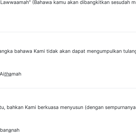
 Lawwaamah" (Bahawa kamu akan dibangkitkan sesudah ma
yangka bahawa Kami tidak akan dapat mengumpulkan tula
Ai
th
a
mah
u, bahkan Kami berkuasa menyusun (dengan sempurnanya seg
 ban
a
nah