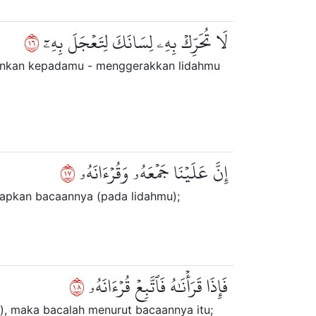
٦١
لَا تُحَرِّكۡ بِهِۦ لِسَانَكَ لِتَعۡجَلَ بِهِۦٓ
unkan kepadamu - menggerakkan lidahmu
٧١
إِنَّ عَلَيۡنَا جَمۡعَهُۥ وَقُرۡءَانَهُۥ
apkan bacaannya (pada lidahmu);
٨١
فَإِذَا قَرَأۡنَٰهُ فَٱتَّبِعۡ قُرۡءَانَهُۥ
), maka bacalah menurut bacaannya itu;