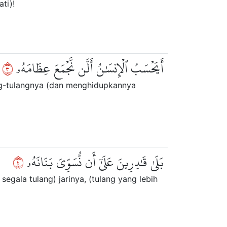
ti)!
٣
أَيَحۡسَبُ ٱلۡإِنسَٰنُ أَلَّن نَّجۡمَعَ عِظَامَهُۥ
ng-tulangnya (dan menghidupkannya
٤
بَلَىٰ قَٰدِرِينَ عَلَىٰٓ أَن نُّسَوِّيَ بَنَانَهُۥ
ala tulang) jarinya, (tulang yang lebih