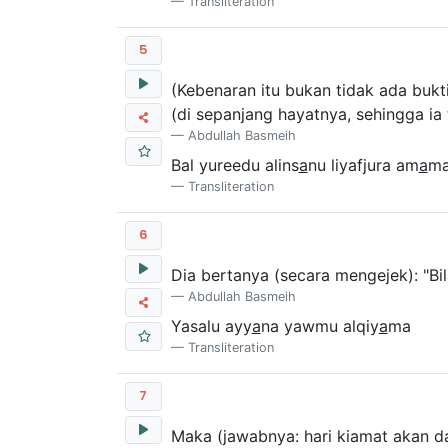
Transliteration
5
(Kebenaran itu bukan tidak ada buk
(di sepanjang hayatnya, sehingga ia
Abdullah Basmeih
Bal yureedu alins
a
nu liyafjura am
a
m
Transliteration
6
Dia bertanya (secara mengejek): "Bi
Abdullah Basmeih
Yasalu ayy
a
na yawmu alqiy
a
ma
Transliteration
7
Maka (jawabnya: hari kiamat akan d