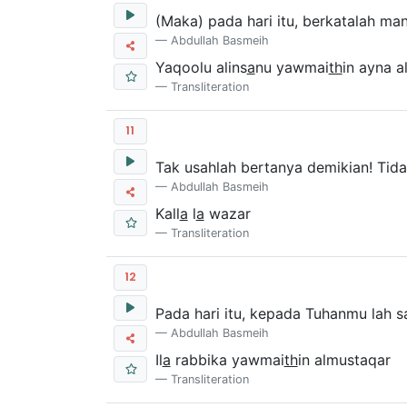
(Maka) pada hari itu, berkatalah ma
Abdullah Basmeih
Yaqoolu alins
a
nu yawmai
th
in ayna a
Transliteration
11
Tak usahlah bertanya demikian! Tida
Abdullah Basmeih
Kall
a
l
a
wazar
Transliteration
12
Pada hari itu, kepada Tuhanmu lah s
Abdullah Basmeih
Il
a
rabbika yawmai
th
in almustaqar
Transliteration