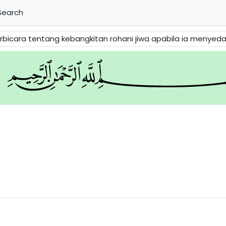
earch
 kebangkitan rohani jiwa apabila ia menyedari Tuhannya. Kita juga boleh membaca tent