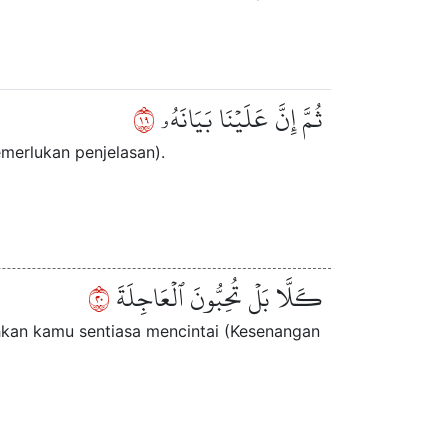
٩١
ثُمَّ إِنَّ عَلَيۡنَا بَيَانَهُۥ
erlukan penjelasan).
٠٢
كـَلَّا بَلۡ تُحِبُّونَ ٱلۡعَاجِلَةَ
hkan kamu sentiasa mencintai (Kesenangan