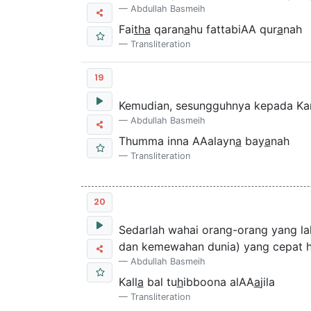
Abdullah Basmeih
Fai
tha
qaran
a
hu fattabiAA qur
a
nah
Transliteration
19
Kemudian, sesungguhnya kepada Kam
Abdullah Basmeih
Thumma inna AAalayn
a
bay
a
nah
Transliteration
20
Sedarlah wahai orang-orang yang la
dan kemewahan dunia) yang cepat h
Abdullah Basmeih
Kall
a
bal tu
h
ibboona alAA
a
jila
Transliteration