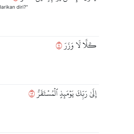
rikan diri?"
١١
كـَلَّا لَا وَزَرَ
٢١
إِلَىٰ رَبِّكَ يَوۡمَئِذٍ ٱلۡمُسۡتَقَرُّ