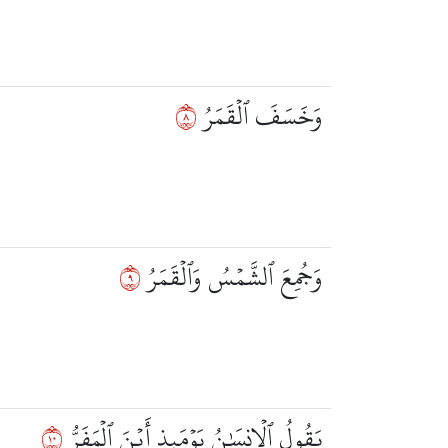
٨
وَخَسَفَ ٱلۡقَمَرُ
٩
وَجُمِعَ ٱلشَّمۡسُ وَٱلۡقَمَرُ
٠١
يَقُولُ ٱلۡإِنسَٰنُ يَوۡمَئِذٍ أَيۡنَ ٱلۡمَفَرُّ