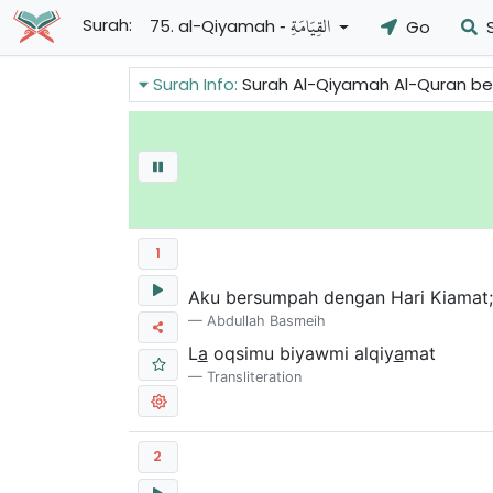
- القِيَامَةِ
Surah:
75. al-Qiyamah
Go
S
Surah Info:
Surah Al-Qiyamah Al-Quran berbicara tentang
1
Aku bersumpah dengan Hari Kiamat;
Abdullah Basmeih
L
a
oqsimu biyawmi alqiy
a
mat
Transliteration
2