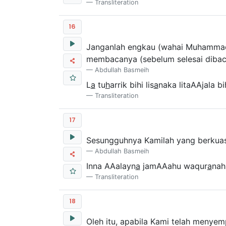
Transliteration
16
Janganlah engkau (wahai Muhammad
membacanya (sebelum selesai diba
Abdullah Basmeih
L
a
tu
h
arrik bihi lis
a
naka litaAAjala bi
Transliteration
17
Sesungguhnya Kamilah yang berkuas
Abdullah Basmeih
Inna AAalayn
a
jamAAahu waqur
a
nah
Transliteration
18
Oleh itu, apabila Kami telah menye