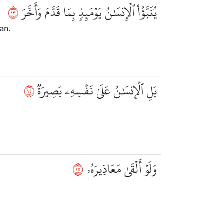
٣١
يُنَبَّؤُاْ ٱلۡإِنسَٰنُ يَوۡمَئِذِۭ بِمَا قَدَّمَ وَأَخَّرَ
an.
٤١
بَلِ ٱلۡإِنسَٰنُ عَلَىٰ نَفۡسِهِۦ بَصِيرَةٞ
٥١
وَلَوۡ أَلۡقَىٰ مَعَاذِيرَهُۥ