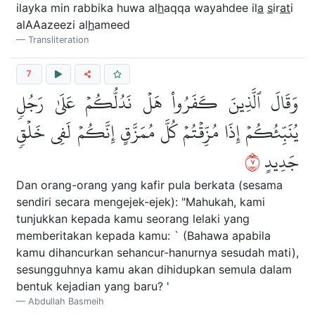
ilayka min rabbika huwa al
h
aqqa wayahdee il
a
s
ir
at
i
alAAazeezi al
h
ameed
Transliteration
7
وَقَالَ ٱلَّذِينَ كَفَرُواْ هَلۡ نَدُلُّكُمۡ عَلَىٰ رَجُلٖ
يُنَبِّئُكُمۡ إِذَا مُزِّقۡتُمۡ كُلَّ مُمَزَّقٍ إِنَّكُمۡ لَفِي خَلۡقٖ
٧
جَدِيدٍ
Dan orang-orang yang kafir pula berkata (sesama
sendiri secara mengejek-ejek): "Mahukah, kami
tunjukkan kepada kamu seorang lelaki yang
memberitakan kepada kamu: ` (Bahawa apabila
kamu dihancurkan sehancur-hanurnya sesudah mati),
sesungguhnya kamu akan dihidupkan semula dalam
bentuk kejadian yang baru? '
Abdullah Basmeih