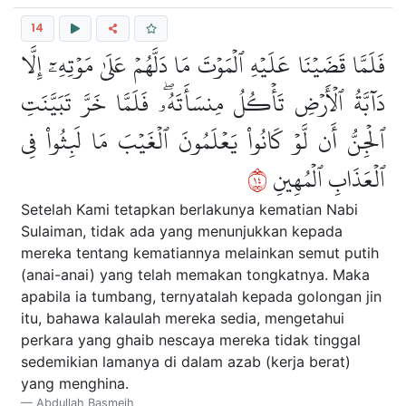
14
فَلَمَّا قَضَيۡنَا عَلَيۡهِ ٱلۡمَوۡتَ مَا دَلَّهُمۡ عَلَىٰ مَوۡتِهِۦٓ إِلَّا
دَآبَّةُ ٱلۡأَرۡضِ تَأۡكُلُ مِنسَأَتَهُۥۖ فَلَمَّا خَرَّ تَبَيَّنَتِ
ٱلۡجِنُّ أَن لَّوۡ كَانُواْ يَعۡلَمُونَ ٱلۡغَيۡبَ مَا لَبِثُواْ فِي
٤١
ٱلۡعَذَابِ ٱلۡمُهِينِ
Setelah Kami tetapkan berlakunya kematian Nabi
Sulaiman, tidak ada yang menunjukkan kepada
mereka tentang kematiannya melainkan semut putih
(anai-anai) yang telah memakan tongkatnya. Maka
apabila ia tumbang, ternyatalah kepada golongan jin
itu, bahawa kalaulah mereka sedia, mengetahui
perkara yang ghaib nescaya mereka tidak tinggal
sedemikian lamanya di dalam azab (kerja berat)
yang menghina.
Abdullah Basmeih