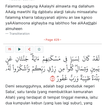
Falamm
a
qa
d
ayn
a
AAalayhi almawta m
a
dallahum
AAal
a
mawtihi ill
a
d
a
bbatu alar
d
i takulu minsaatahu
falamm
a
kharra tabayyanati aljinnu an law k
a
noo
yaAAlamoona alghayba m
a
labithoo fee alAAa
tha
bi
almuheen
Transliteration
• Page 429 •
15
لَقَدۡ كَانَ لِسَبَإٖ فِي مَسۡكَنِهِمۡ ءَايَةٞۖ جَنَّتَانِ عَن
يَمِينٖ وَشِمَالٖۖ كُلُواْ مِن رِّزۡقِ رَبِّكُمۡ وَٱشۡكُرُواْ لَهُۥۚ
٥١
بَلۡدَةٞ طَيِّبَةٞ وَرَبٌّ غَفُورٞ
Demi sesungguhnya, adalah bagi penduduk negeri
Saba', satu tanda (yang membuktikan kemurahan
Allah) yang terdapat di tempat tinggal mereka, iaitu:
dua kumpulan kebun (yang luas lagi subur), yang