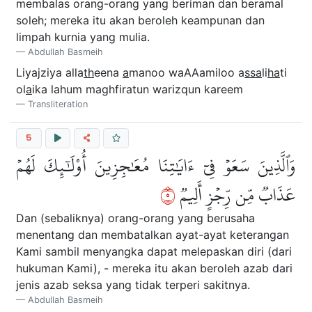
membalas orang-orang yang beriman dan beramal
soleh; mereka itu akan beroleh keampunan dan
limpah kurnia yang mulia.
Abdullah Basmeih
Liyajziya alla
th
eena
a
manoo waAAamiloo a
ssa
li
ha
ti
ol
a
ika lahum maghfiratun warizqun kareem
Transliteration
5
وَٱلَّذِينَ سَعَوۡ فِيٓ ءَايَٰتِنَا مُعَٰجِزِينَ أُوْلَٰٓئِكَ لَهُمۡ
٥
عَذَابٞ مِّن رِّجۡزٍ أَلِيمٞ
Dan (sebaliknya) orang-orang yang berusaha
menentang dan membatalkan ayat-ayat keterangan
Kami sambil menyangka dapat melepaskan diri (dari
hukuman Kami), - mereka itu akan beroleh azab dari
jenis azab seksa yang tidak terperi sakitnya.
Abdullah Basmeih