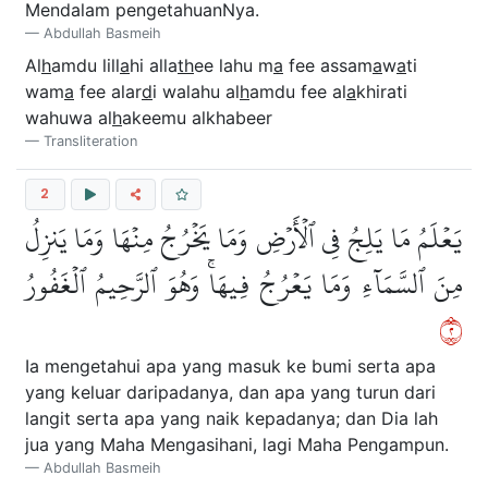
Mendalam pengetahuanNya.
Abdullah Basmeih
Al
h
amdu lill
a
hi alla
th
ee lahu m
a
fee assam
a
w
a
ti
wam
a
fee alar
d
i walahu al
h
amdu fee al
a
khirati
wahuwa al
h
akeemu alkhabeer
Transliteration
2
يَعۡلَمُ مَا يَلِجُ فِي ٱلۡأَرۡضِ وَمَا يَخۡرُجُ مِنۡهَا وَمَا يَنزِلُ
مِنَ ٱلسَّمَآءِ وَمَا يَعۡرُجُ فِيهَاۚ وَهُوَ ٱلرَّحِيمُ ٱلۡغَفُورُ
٢
Ia mengetahui apa yang masuk ke bumi serta apa
yang keluar daripadanya, dan apa yang turun dari
langit serta apa yang naik kepadanya; dan Dia lah
jua yang Maha Mengasihani, lagi Maha Pengampun.
Abdullah Basmeih