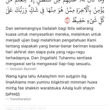
يُؤۡمِنُ بِٱلۡأٓخِرَةِ مِمَّنۡ هُوَ مِنۡهَا فِي شَكّٖۗ وَرَبُّكَ عَلَىٰ
١٢
كُلِّ شَيۡءٍ حَفِيظٞ
Dan sememangnya tiadalah bagi Iblis sebarang
kuasa untuk menyesatkan mereka, melainkan untuk
menjadi ujian bagi melahirkan pengetahuan Kami
tentang siapakah yang benar-benar beriman kepada
hari akhirat dan siapa pula yang ragu-ragu
terhadapnya. Dan (ingatlah) Tuhanmu sentiasa
mengawal serta mengawasi tiap-tiap sesuatu.
Abdullah Basmeih
Wam
a
k
a
na lahu AAalayhim min sul
ta
nin ill
a
linaAAlama man yuminu bil
a
khirati mimman huwa
minh
a
fee shakkin warabbuka AAal
a
kulli shayin
h
afee
th
Transliteration