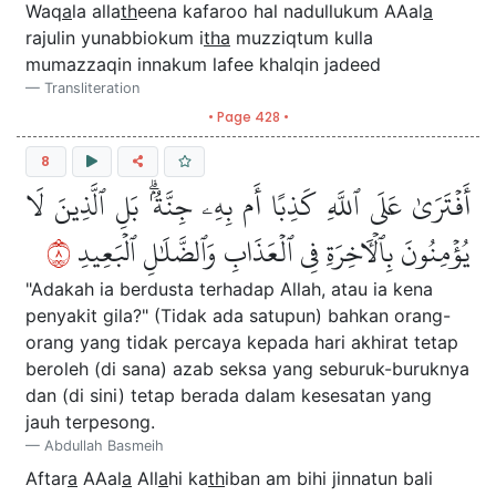
Waq
a
la alla
th
eena kafaroo hal nadullukum AAal
a
rajulin yunabbiokum i
tha
muzziqtum kulla
mumazzaqin innakum lafee khalqin jadeed
Transliteration
• Page 428 •
8
أَفۡتَرَىٰ عَلَى ٱللَّهِ كَذِبًا أَم بِهِۦ جِنَّةُۢۗ بَلِ ٱلَّذِينَ لَا
٨
يُؤۡمِنُونَ بِٱلۡأٓخِرَةِ فِي ٱلۡعَذَابِ وَٱلضَّلَٰلِ ٱلۡبَعِيدِ
"Adakah ia berdusta terhadap Allah, atau ia kena
penyakit gila?" (Tidak ada satupun) bahkan orang-
orang yang tidak percaya kepada hari akhirat tetap
beroleh (di sana) azab seksa yang seburuk-buruknya
dan (di sini) tetap berada dalam kesesatan yang
jauh terpesong.
Abdullah Basmeih
Aftar
a
AAal
a
All
a
hi ka
th
iban am bihi jinnatun bali