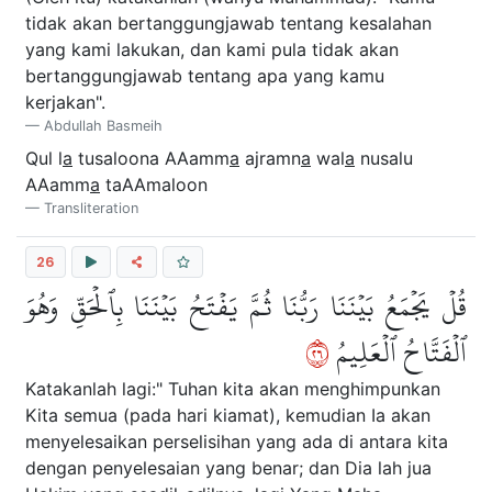
tidak akan bertanggungjawab tentang kesalahan
yang kami lakukan, dan kami pula tidak akan
bertanggungjawab tentang apa yang kamu
kerjakan".
Abdullah Basmeih
Qul l
a
tusaloona AAamm
a
ajramn
a
wal
a
nusalu
AAamm
a
taAAmaloon
Transliteration
26
قُلۡ يَجۡمَعُ بَيۡنَنَا رَبُّنَا ثُمَّ يَفۡتَحُ بَيۡنَنَا بِٱلۡحَقِّ وَهُوَ
٦٢
ٱلۡفَتَّاحُ ٱلۡعَلِيمُ
Katakanlah lagi:" Tuhan kita akan menghimpunkan
Kita semua (pada hari kiamat), kemudian Ia akan
menyelesaikan perselisihan yang ada di antara kita
dengan penyelesaian yang benar; dan Dia lah jua