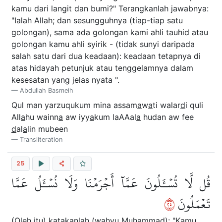
kamu dari langit dan bumi?" Terangkanlah jawabnya:
"Ialah Allah; dan sesungguhnya (tiap-tiap satu
golongan), sama ada golongan kami ahli tauhid atau
golongan kamu ahli syirik - (tidak sunyi daripada
salah satu dari dua keadaan): keadaan tetapnya di
atas hidayah petunjuk atau tenggelamnya dalam
kesesatan yang jelas nyata ".
Abdullah Basmeih
Qul man yarzuqukum mina assam
a
w
a
ti walar
d
i quli
All
a
hu wainn
a
aw iyy
a
kum laAAal
a
hudan aw fee
d
al
a
lin mubeen
Transliteration
25
قُل لَّا تُسۡـَٔلُونَ عَمَّآ أَجۡرَمۡنَا وَلَا نُسۡـَٔلُ عَمَّا
٥٢
تَعۡمَلُونَ
(Oleh itu) katakanlah (wahyu Muhammad): "Kamu