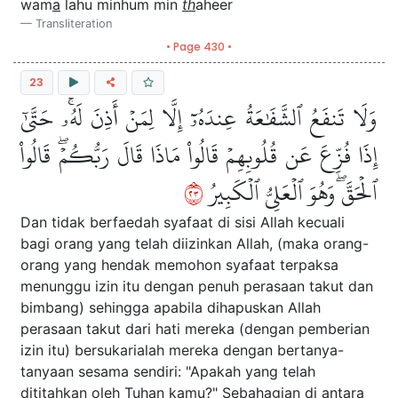
wam
a
lahu minhum min
th
aheer
Transliteration
• Page 430 •
23
وَلَا تَنفَعُ ٱلشَّفَٰعَةُ عِندَهُۥٓ إِلَّا لِمَنۡ أَذِنَ لَهُۥۚ حَتَّىٰٓ
إِذَا فُزِّعَ عَن قُلُوبِهِمۡ قَالُواْ مَاذَا قَالَ رَبُّكُمۡۖ قَالُواْ
٣٢
ٱلۡحَقَّۖ وَهُوَ ٱلۡعَلِيُّ ٱلۡكَبِيرُ
Dan tidak berfaedah syafaat di sisi Allah kecuali
bagi orang yang telah diizinkan Allah, (maka orang-
orang yang hendak memohon syafaat terpaksa
menunggu izin itu dengan penuh perasaan takut dan
bimbang) sehingga apabila dihapuskan Allah
perasaan takut dari hati mereka (dengan pemberian
izin itu) bersukarialah mereka dengan bertanya-
tanyaan sesama sendiri: "Apakah yang telah
dititahkan oleh Tuhan kamu?" Sebahagian di antara