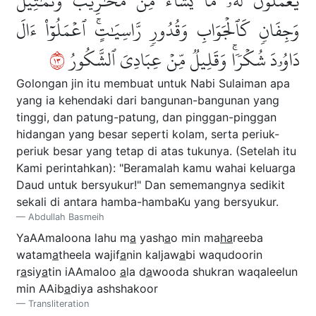
يَعۡمَلُونَ لَهُۥ مَا يَشَآءُ مِن مَّحَٰرِيبَ وَتَمَٰثِيلَ
وَجِفَانٖ كَٱلۡجَوَابِ وَقُدُورٖ رَّاسِيَٰتٍۚ ٱعۡمَلُوٓاْ ءَالَ
٣١
دَاوُۥدَ شُكۡرٗاۚ وَقَلِيلٞ مِّنۡ عِبَادِيَ ٱلشَّكُورُ
Golongan jin itu membuat untuk Nabi Sulaiman apa
yang ia kehendaki dari bangunan-bangunan yang
tinggi, dan patung-patung, dan pinggan-pinggan
hidangan yang besar seperti kolam, serta periuk-
periuk besar yang tetap di atas tukunya. (Setelah itu
Kami perintahkan): "Beramalah kamu wahai keluarga
Daud untuk bersyukur!" Dan sememangnya sedikit
sekali di antara hamba-hambaKu yang bersyukur.
Abdullah Basmeih
YaAAmaloona lahu m
a
yash
a
o min ma
ha
reeba
watam
a
theela wajif
a
nin kaljaw
a
bi waqudoorin
r
a
siy
a
tin iAAmaloo
a
la d
a
wooda shukran waqaleelun
min AAib
a
diya ashshakoor
Transliteration