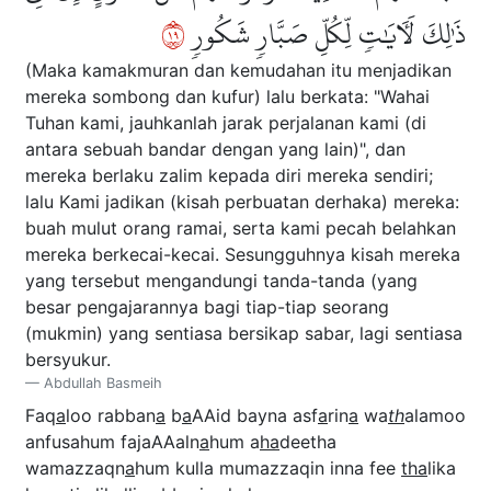
٩١
ذَٰلِكَ لَأٓيَٰتٖ لِّكُلِّ صَبَّارٖ شَكُورٖ
(Maka kamakmuran dan kemudahan itu menjadikan
mereka sombong dan kufur) lalu berkata: "Wahai
Tuhan kami, jauhkanlah jarak perjalanan kami (di
antara sebuah bandar dengan yang lain)", dan
mereka berlaku zalim kepada diri mereka sendiri;
lalu Kami jadikan (kisah perbuatan derhaka) mereka:
buah mulut orang ramai, serta kami pecah belahkan
mereka berkecai-kecai. Sesungguhnya kisah mereka
yang tersebut mengandungi tanda-tanda (yang
besar pengajarannya bagi tiap-tiap seorang
(mukmin) yang sentiasa bersikap sabar, lagi sentiasa
bersyukur.
Abdullah Basmeih
Faq
a
loo rabban
a
b
a
AAid bayna asf
a
rin
a
wa
th
alamoo
anfusahum fajaAAaln
a
hum a
ha
deetha
wamazzaqn
a
hum kulla mumazzaqin inna fee
tha
lika