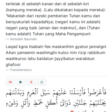
terletak di sebelah kanan dan di sebelah kiri
(kampung mereka). (Lalu dikatakan kepada mereka):
"Makanlah dari rezeki pemberian Tuhan kamu dan
bersyukurlah kepadaNya; (negeri kamu ini adalah)
negeri yang baik (aman dan makmur), dan (Tuhan
kamu adalah) Tuhan yang Maha Pengampun!.
Abdullah Basmeih
Laqad k
a
na lisabain fee maskanihim
a
yatun jannat
a
ni
AAan yameenin washim
a
lin kuloo min rizqi rabbikum
washkuroo lahu baldatun
t
ayyibatun warabbun
ghafoor
Transliteration
16
فَأَعۡرَضُواْ فَأَرۡسَلۡنَا عَلَيۡهِمۡ سَيۡلَ ٱلۡعَرِمِ وَبَدَّلۡنَٰهُم
بِجَنَّتَيۡهِمۡ جَنَّتَيۡنِ ذَوَاتَيۡ أُكُلٍ خَمۡطٖ وَأَثۡلٖ وَشَيۡءٖ