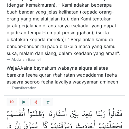
(dengan kemakmuran), - Kami adakan beberapa
buah bandar yang jelas kelihatan (kepada orang-
orang yang melalui jalan itu), dan Kami tentukan
jarak perjalanan di antaranya (sekadar yang dapat
dijadikan tempat-tempat persinggahan), (serta
dikatakan kepada mereka): " Berjalanlah kamu di
bandar-bandar itu pada bila-bila masa yang kamu
suka, malam dan siang, dalam keadaan yang aman".
Abdullah Basmeih
WajaAAaln
a
baynahum wabayna alqur
a
allatee
b
a
rakn
a
feeh
a
quran
th
a
hiratan waqaddarn
a
feeh
a
assayra seeroo feeh
a
lay
a
liya waayy
a
man
a
mineen
Transliteration
19
فَقَالُواْ رَبَّنَا بَٰعِدۡ بَيۡنَ أَسۡفَارِنَا وَظَلَمُوٓاْ أَنفُسَهُمۡ
فَجَعَلۡنَٰهُمۡ أَحَادِيثَ وَمَزَّقۡنَٰهُمۡ كُلَّ مُمَزَّقٍۚ إِنَّ فِي