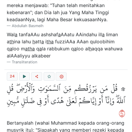
mereka menjawab: "Tuhan telah menitahkan
kebenaran"; dan Dia lah jua Yang Maha Tinggi
keadaanNya, lagi Maha Besar kekuasaanNya.
Abdullah Basmeih
Wal
a
tanfaAAu ashshaf
a
AAatu AAindahu ill
a
liman
a
th
ina lahu
h
att
a
i
tha
fuzziAAa AAan quloobihim
q
a
loo m
atha
q
a
la rabbukum q
a
loo al
h
aqqa wahuwa
alAAaliyyu alkabeer
Transliteration
24
۞ قُلۡ مَن يَرۡزُقُكُم مِّنَ ٱلسَّمَٰوَٰتِ وَٱلۡأَرۡضِۖ قُلِ
ٱللَّهُۖ وَإِنَّآ أَوۡ إِيَّاكُمۡ لَعَلَىٰ هُدًى أَوۡ فِي ضَلَٰلٖ مُّبِينٖ
٤٢
Bertanyalah (wahai Muhammad kepada orang-orang
musyrik itu): "Siapakah yang memberi rezeki kepada