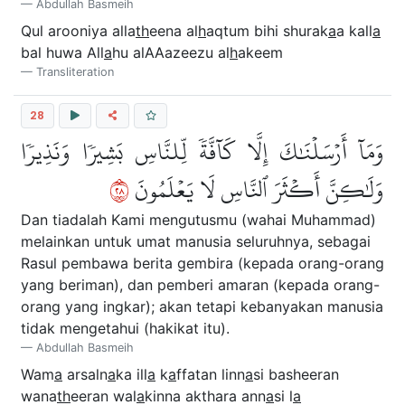
Abdullah Basmeih
Qul arooniya alla
th
eena al
h
aqtum bihi shurak
a
a kall
a
bal huwa All
a
hu alAAazeezu al
h
akeem
Transliteration
28
وَمَآ أَرۡسَلۡنَٰكَ إِلَّا كَآفَّةٗ لِّلنَّاسِ بَشِيرٗا وَنَذِيرٗا
٨٢
وَلَٰكِنَّ أَكۡثَرَ ٱلنَّاسِ لَا يَعۡلَمُونَ
Dan tiadalah Kami mengutusmu (wahai Muhammad)
melainkan untuk umat manusia seluruhnya, sebagai
Rasul pembawa berita gembira (kepada orang-orang
yang beriman), dan pemberi amaran (kepada orang-
orang yang ingkar); akan tetapi kebanyakan manusia
tidak mengetahui (hakikat itu).
Abdullah Basmeih
Wam
a
arsaln
a
ka ill
a
k
a
ffatan linn
a
si basheeran
wana
th
eeran wal
a
kinna akthara ann
a
si l
a