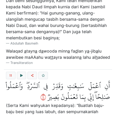
Dan demi sesungguhnya, Kami telah memberikan
kepada Nabi Daud limpah kurnia dari Kami (sambil
Kami berfirman): "Hai gunung-ganang, ulang-
ulangilah mengucap tasbih bersama-sama dengan
Nabi Daud, dan wahai burung-burung (bertasbihlah
bersama-sama dengannya)!" Dan juga telah
melembutkan besi baginya;
Abdullah Basmeih
Walaqad
a
tayn
a
d
a
wooda minn
a
fa
d
lan y
a
-jib
a
lu
awwibee maAAahu wa
tt
ayra waalann
a
lahu al
h
adeed
Transliteration
11
أَنِ ٱعۡمَلۡ سَٰبِغَٰتٖ وَقَدِّرۡ فِي ٱلسَّرۡدِۖ وَٱعۡمَلُواْ
١١
صَٰلِحًاۖ إِنِّي بِمَا تَعۡمَلُونَ بَصِيرٞ
(Serta Kami wahyukan kepadanya): "Buatlah baju-
baju besi yang luas labuh, dan sempurnakanlah