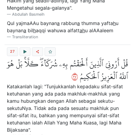
Hakim yang seadil-adilnya, lagi Yang Maha
Mengetahui segala-galanya".
Abdullah Basmeih
Qul yajmaAAu baynan
a
rabbun
a
thumma yafta
h
u
baynan
a
bil
h
aqqi wahuwa alfatt
ah
u alAAaleem
Transliteration
27
قُلۡ أَرُونِيَ ٱلَّذِينَ أَلۡحَقۡتُم بِهِۦ شُرَكَآءَۖ كـَلَّاۚ بَلۡ هُوَ
٧٢
ٱللَّهُ ٱلۡعَزِيزُ ٱلۡحَكِيمُ
Katakanlah lagi: "Tunjukkanlah kepadaku sifat-sifat
ketuhanan yang ada pada makhluk-makhluk yang
kamu hubungkan dengan Allah sebagai sekutu-
sekutuNya. Tidak ada pada sesuatu makhluk pun
sifat-sifat itu, bahkan yang mempunyai sifat-sifat
ketuhanan ialah Allah Yang Maha Kuasa, lagi Maha
Bijaksana".