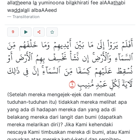
alla
th
eena l
a
yuminoona bil
a
khirati fee alAAa
tha
bi
wa
dd
al
a
li albaAAeed
Transliteration
9
أَفَلَمۡ يَرَوۡاْ إِلَىٰ مَا بَيۡنَ أَيۡدِيهِمۡ وَمَا خَلۡفَهُم مِّنَ
ٱلسَّمَآءِ وَٱلۡأَرۡضِۚ إِن نَّشَأۡ نَخۡسِفۡ بِهِمُ ٱلۡأَرۡضَ أَوۡ
نُسۡقِطۡ عَلَيۡهِمۡ كِسَفٗا مِّنَ ٱلسَّمَآءِۚ إِنَّ فِي ذَٰلِكَ
٩
لَأٓيَةٗ لِّكُلِّ عَبۡدٖ مُّنِيبٖ
(Setelah mereka mengejek-ejek dan membuat
tuduhan-tuduhan itu) tidakkah mereka melihat apa
yang ada di hadapan mereka dan yang ada di
belakang mereka dari langit dan bumi (dapatkah
mereka melarikan diri)? Jika Kami kehendaki
nescaya Kami timbuskan mereka di bumi, atau Kami
gugurkan atas mereka ketul-ketul dan serpihan-