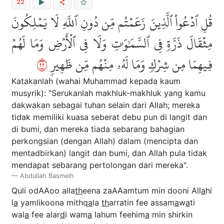
22
قُلِ ٱدۡعُواْ ٱلَّذِينَ زَعَمۡتُم مِّن دُونِ ٱللَّهِ لَا يَمۡلِكُونَ
مِثۡقَالَ ذَرَّةٖ فِي ٱلسَّمَٰوَٰتِ وَلَا فِي ٱلۡأَرۡضِ وَمَا لَهُمۡ
٢٢
فِيهِمَا مِن شِرۡكٖ وَمَا لَهُۥ مِنۡهُم مِّن ظَهِيرٖ
Katakanlah (wahai Muhammad kepada kaum
musyrik): "Serukanlah makhluk-makhluk yang kamu
dakwakan sebagai tuhan selain dari Allah; mereka
tidak memiliki kuasa seberat debu pun di langit dan
di bumi, dan mereka tiada sebarang bahagian
perkongsian (dengan Allah) dalam (mencipta dan
mentadbirkan) langit dan bumi, dan Allah pula tidak
mendapat sebarang pertolongan dari mereka".
Abdullah Basmeih
Quli odAAoo alla
th
eena zaAAamtum min dooni All
a
hi
l
a
yamlikoona mithq
a
la
th
arratin fee assam
a
w
a
ti
wal
a
fee alar
d
i wam
a
lahum feehim
a
min shirkin