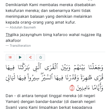
Demikianlah Kami membalas mereka disebabkan
kekufuran mereka; dan sebenarnya Kami tidak
menimpakan balasan yang demikian melainkan
kepada orang-orang yang amat kufur.
Abdullah Basmeih
Tha
lika jazayn
a
hum bim
a
kafaroo wahal nuj
a
zee ill
a
alkafoor
Transliteration
18
وَجَعَلۡنَا بَيۡنَهُمۡ وَبَيۡنَ ٱلۡقُرَى ٱلَّتِي بَٰرَكۡنَا فِيهَا
قُرٗى ظَٰهِرَةٗ وَقَدَّرۡنَا فِيهَا ٱلسَّيۡرَۖ سِيرُواْ فِيهَا لَيَالِيَ
٨١
وَأَيَّامًا ءَامِنِينَ
Dan - di antara tempat tinggal mereka (di negeri
Yaman) dengan bandar-bandar (di daerah negeri
Syam) yang Kami limpahkan berkat kepadanya