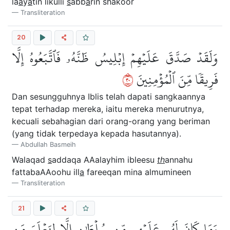
la
a
y
a
tin likulli
s
abb
a
rin shakoor
Transliteration
20
وَلَقَدۡ صَدَّقَ عَلَيۡهِمۡ إِبۡلِيسُ ظَنَّهُۥ فَٱتَّبَعُوهُ إِلَّا
٠٢
فَرِيقٗا مِّنَ ٱلۡمُؤۡمِنِينَ
Dan sesungguhnya Iblis telah dapati sangkaannya
tepat terhadap mereka, iaitu mereka menurutnya,
kecuali sebahagian dari orang-orang yang beriman
(yang tidak terpedaya kepada hasutannya).
Abdullah Basmeih
Walaqad
s
addaqa AAalayhim ibleesu
th
annahu
fattabaAAoohu ill
a
fareeqan mina almumineen
Transliteration
21
وَمَا كَانَ لَهُۥ عَلَيۡهِم مِّن سُلۡطَٰنٍ إِلَّا لِنَعۡلَمَ مَن