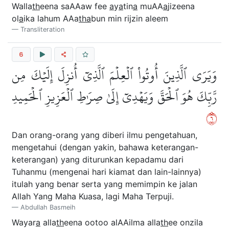
Walla
th
eena saAAaw fee
a
y
a
tin
a
muAA
a
jizeena
ol
a
ika lahum AAa
tha
bun min rijzin aleem
Transliteration
6
وَيَرَى ٱلَّذِينَ أُوتُواْ ٱلۡعِلۡمَ ٱلَّذِيٓ أُنزِلَ إِلَيۡكَ مِن
رَّبِّكَ هُوَ ٱلۡحَقَّ وَيَهۡدِيٓ إِلَىٰ صِرَٰطِ ٱلۡعَزِيزِ ٱلۡحَمِيدِ
٦
Dan orang-orang yang diberi ilmu pengetahuan,
mengetahui (dengan yakin, bahawa keterangan-
keterangan) yang diturunkan kepadamu dari
Tuhanmu (mengenai hari kiamat dan lain-lainnya)
itulah yang benar serta yang memimpin ke jalan
Allah Yang Maha Kuasa, lagi Maha Terpuji.
Abdullah Basmeih
Wayar
a
alla
th
eena ootoo alAAilma alla
th
ee onzila