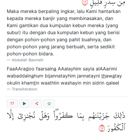
٦١
مِّن سِدۡرٖ قَلِيلٖ
Maka mereka berpaling ingkar, lalu Kami hantarkan
kepada mereka banjir yang membinasakan, dan
Kami gantikan dua kumpulan kebun mereka (yang
subur) itu dengan dua kumpulan kebun yang berisi
dengan pohon-pohon yang pahit buahnya, dan
pohon-pohon yang jarang berbuah, serta sedikit
pohon-pohon bidara.
Abdullah Basmeih
FaaAAra
d
oo faarsaln
a
AAalayhim sayla alAAarimi
wabaddaln
a
hum bijannatayhim jannatayni
th
aw
a
tay
okulin kham
t
in waathlin washayin min sidrin qaleel
Transliteration
17
ذَٰلِكَ جَزَيۡنَٰهُم بِمَا كَفَرُواْۖ وَهَلۡ نُجَٰزِيٓ إِلَّا
٧١
ٱلۡكَفُورَ