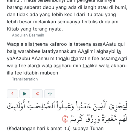
kamu". Tiada tersembunyi dari pengetahuanNya
barang seberat debu yang ada di langit atau di bumi,
dan tidak ada yang lebih kecil dari itu atau yang
lebih besar melainkan semuanya tertulis di dalam
Kitab yang terang nyata.
Abdullah Basmeih
Waq
a
la alla
th
eena kafaroo l
a
tateen
a
ass
a
AAatu qul
bal
a
warabbee latatiyannakum AA
a
limi alghaybi l
a
yaAAzubu AAanhu mithq
a
lu
th
arratin fee assam
a
w
a
ti
wal
a
fee alar
d
i wal
a
a
s
gharu min
tha
lika wal
a
akbaru
ill
a
fee kit
a
bin mubeen
Transliteration
4
لِّيَجۡزِيَ ٱلَّذِينَ ءَامَنُواْ وَعَمِلُواْ ٱلصَّٰلِحَٰتِۚ أُوْلَٰٓئِكَ
٤
لَهُم مَّغۡفِرَةٞ وَرِزۡقٞ كَرِيمٞ
(Kedatangan hari kiamat itu) supaya Tuhan