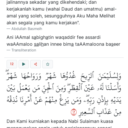
jalinannya sekadar yang dikehendaki; dan
kerjakanlah kamu (wahai Daud dan umatmu) amal-
amal yang soleh, sesungguhnya Aku Maha Melihat
akan segala yang kamu kerjakan".
Abdullah Basmeih
Ani iAAmal s
a
bigh
a
tin waqaddir fee assardi
waAAmaloo
sa
li
h
an innee bim
a
taAAmaloona ba
s
eer
Transliteration
12
وَلِسُلَيۡمَٰنَ ٱلرِّيحَ غُدُوُّهَا شَهۡرٞ وَرَوَاحُهَا شَهۡرٞۖ
وَأَسَلۡنَا لَهُۥ عَيۡنَ ٱلۡقِطۡرِۖ وَمِنَ ٱلۡجِنِّ مَن يَعۡمَلُ بَيۡنَ
يَدَيۡهِ بِإِذۡنِ رَبِّهِۦۖ وَمَن يَزِغۡ مِنۡهُمۡ عَنۡ أَمۡرِنَا نُذِقۡهُ
٢١
مِنۡ عَذَابِ ٱلسَّعِيرِ
Dan Kami kurniakan kepada Nabi Sulaiman kuasa
menggunakan angin untuk perjalanannya: sepagi