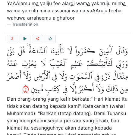
YaAAlamu m
a
yaliju fee alar
d
i wam
a
yakhruju minh
a
wam
a
yanzilu mina assam
a
i wam
a
yaAAruju feeh
a
wahuwa arra
h
eemu alghafoor
Transliteration
3
وَقَالَ ٱلَّذِينَ كَفَرُواْ لَا تَأۡتِينَا ٱلسَّاعَةُۖ قُلۡ بَلَىٰ
وَرَبِّي لَتَأۡتِيَنَّكُمۡ عَٰلِمِ ٱلۡغَيۡبِۖ لَا يَعۡزُبُ عَنۡهُ
مِثۡقَالُ ذَرَّةٖ فِي ٱلسَّمَٰوَٰتِ وَلَا فِي ٱلۡأَرۡضِ وَلَآ أَصۡغَرُ
٣
مِن ذَٰلِكَ وَلَآ أَكۡبَرُ إِلَّا فِي كِتَٰبٖ مُّبِينٖ
Dan orang-orang yang kafir berkata:" Hari kiamat itu
tidak akan datang kepada kami". Katakanlah (wahai
Muhammad): "Bahkan (tetap datang). Demi Tuhanku
yang mengetahui segala perkara yang ghaib, hari
kiamat itu sesungguhnya akan datang kepada