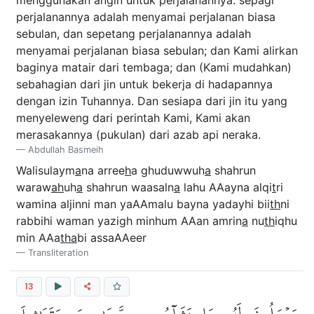
perjalanannya adalah menyamai perjalanan biasa
sebulan, dan sepetang perjalanannya adalah
menyamai perjalanan biasa sebulan; dan Kami alirkan
baginya matair dari tembaga; dan (Kami mudahkan)
sebahagian dari jin untuk bekerja di hadapannya
dengan izin Tuhannya. Dan sesiapa dari jin itu yang
menyeleweng dari perintah Kami, Kami akan
merasakannya (pukulan) dari azab api neraka.
Abdullah Basmeih
Walisulaym
a
na arree
h
a ghuduwwuh
a
shahrun
waraw
ah
uh
a
shahrun waasaln
a
lahu AAayna alqi
t
ri
wamina aljinni man yaAAmalu bayna yadayhi bii
th
ni
rabbihi waman yazigh minhum AAan amrin
a
nu
th
iqhu
min AAa
tha
bi assaAAeer
Transliteration
13