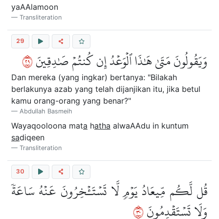
yaAAlamoon
Transliteration
29
٩٢
وَيَقُولُونَ مَتَىٰ هَٰذَا ٱلۡوَعۡدُ إِن كُنتُمۡ صَٰدِقِينَ
Dan mereka (yang ingkar) bertanya: "Bilakah
berlakunya azab yang telah dijanjikan itu, jika betul
kamu orang-orang yang benar?"
Abdullah Basmeih
Wayaqooloona mat
a
h
atha
alwaAAdu in kuntum
sa
diqeen
Transliteration
30
قُل لَّكُم مِّيعَادُ يَوۡمٖ لَّا تَسۡتَـٔۡخِرُونَ عَنۡهُ سَاعَةٗ
٠٣
وَلَا تَسۡتَقۡدِمُونَ