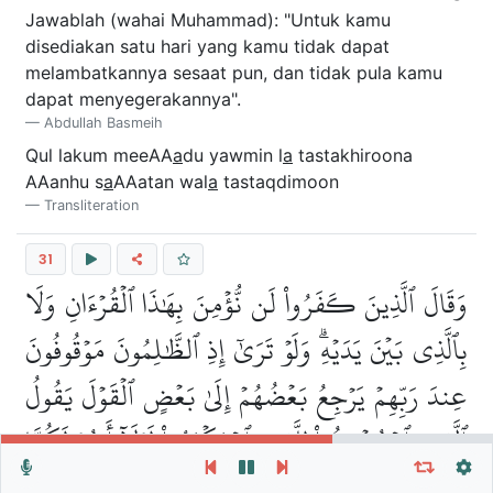
Jawablah (wahai Muhammad): "Untuk kamu
disediakan satu hari yang kamu tidak dapat
melambatkannya sesaat pun, dan tidak pula kamu
dapat menyegerakannya".
Abdullah Basmeih
Qul lakum meeAA
a
du yawmin l
a
tastakhiroona
AAanhu s
a
AAatan wal
a
tastaqdimoon
Transliteration
31
وَقَالَ ٱلَّذِينَ كَفَرُواْ لَن نُّؤۡمِنَ بِهَٰذَا ٱلۡقُرۡءَانِ وَلَا
بِٱلَّذِي بَيۡنَ يَدَيۡهِۗ وَلَوۡ تَرَىٰٓ إِذِ ٱلظَّٰلِمُونَ مَوۡقُوفُونَ
عِندَ رَبِّهِمۡ يَرۡجِعُ بَعۡضُهُمۡ إِلَىٰ بَعۡضٍ ٱلۡقَوۡلَ يَقُولُ
ٱلَّذِينَ ٱسۡتُضۡعِفُواْ لِلَّذِينَ ٱسۡتَكۡبَرُواْ لَوۡلَآ أَنتُمۡ لَكُنَّا
Repeat vers, verses or surah
General Settings
١٣
مُؤۡمِنِينَ
Autoplay
Repeat